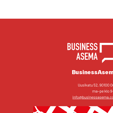
YHTEYS­TIE­DOT
Business­Ase
Uusi­ka­tu 52, 90100 O
ma–pe klo 9
info@businessasema.