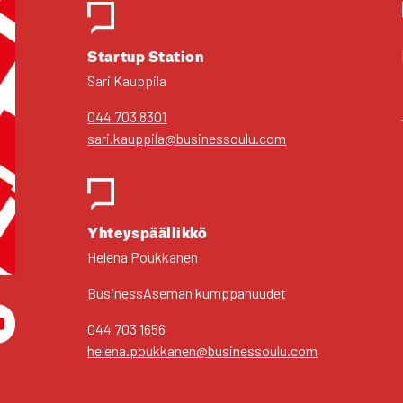
Star­tup Sta­tion
Sari Kaup­pi­la
044 703 8301
sari.kauppila@businessoulu.com
Yhteys­pääl­lik­kö
Hele­na Pouk­ka­nen
Business­Aseman kump­pa­nuu­det
044 703 1656
am
You­Tu­be
helena.poukkanen@businessoulu.com