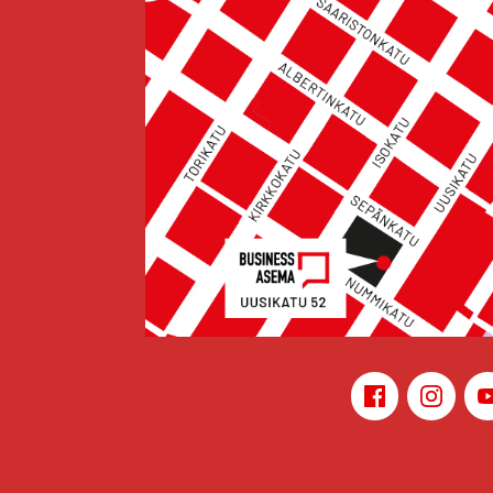
Face­book
Ins­ta­gr