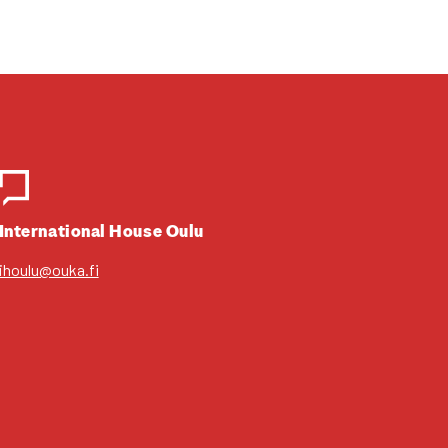
Inter­na­tio­nal House Oulu
ihoulu@ouka.fi