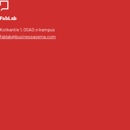
FabLab
Kot­kan­tie 1, OSAO:n kam­pus
fablab@businessasema.com