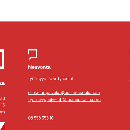
Yhteys­hen­ki­löt
Neu­von­ta
työl­li­syys- ja yri­tys­asiat
ma
elinkeinopalvelut@businessoulu.com
ulu
tyollisyyspalvelut@businessoulu.com
–16
com
08 558 558 10