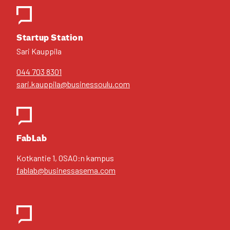
Star­tup Sta­tion
Sari Kaup­pi­la
044 703 8301
sari.kauppila@businessoulu.com
FabLab
Kot­kan­tie 1, OSAO:n kam­pus
fablab@businessasema.com