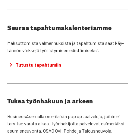
Seu­raa tapah­tu­ma­ka­len­te­riam­me
Mak­sut­to­mis­ta val­men­nuk­sis­ta ja tapah­tu­mis­ta saat käy­
tän­nön vink­ke­jä työl­lis­ty­mi­sen edis­tä­mi­sek­si.
Tutus­tu tapah­tu­miin
Tukea työn­ha­kuun ja arkeen
Business­Asemalla on eri­lai­sia pop up ‑pal­ve­lu­ja, joi­hin ei
tar­vit­se vara­ta aikaa. Työn­ha­ki­joi­ta pal­ve­le­vat esi­mer­kik­si
asu­mis­neu­von­ta, OSAO Ovi, Poh­de ja Talous­neu­vo­la.