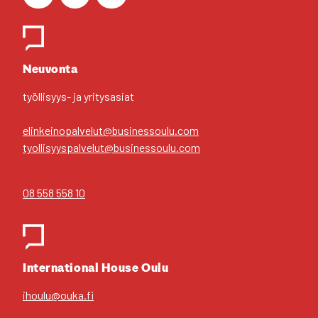
Face­book
Ins­ta­gram
You­Tu­be
Yhteys­hen­ki­löt
Neu­von­ta
työl­li­syys- ja yri­tys­asiat
elinkeinopalvelut@businessoulu.com
tyollisyyspalvelut@businessoulu.com
08 558 558 10
Inter­na­tio­nal House Oulu
ihoulu@ouka.fi