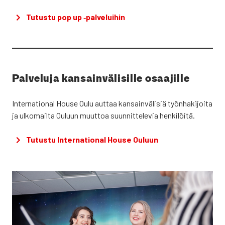
Tutus­tu pop up ‑pal­ve­lui­hin
Pal­ve­lu­ja kan­sain­vä­li­sil­le osaa­jil­le
Inter­na­tio­nal House Oulu aut­taa kan­sain­vä­li­siä työn­ha­ki­joi­ta
ja ulko­mail­ta Ouluun muut­toa suun­nit­te­le­via hen­ki­löi­tä.
Tutus­tu Inter­na­tio­nal House Ouluun