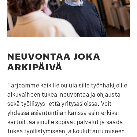
NEU­VON­TAA JOKA
ARKI­PÄI­VÄ
Tar­joam­me kai­kil­le oulu­lai­sil­le työn­ha­ki­joil­le
alku­vai­heen tukea, neu­von­taa ja ohjaus­ta
sekä työl­li­syys- että yri­ty­s­asiois­sa. Voit
yhdes­sä asian­tun­ti­jan kans­sa esi­mer­kik­si
kar­toit­taa sinul­le sopi­vat pal­ve­lut ja saa­da
tukea työl­lis­ty­mi­seen ja kou­lut­tau­tu­mi­seen