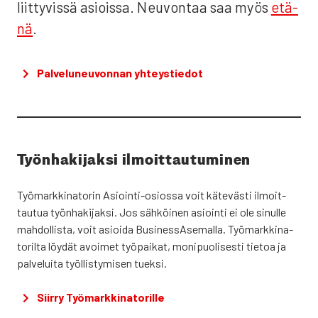
liit­ty­vis­sä asiois­sa. Neu­von­taa saa myös
etä­
nä
.
Pal­ve­lu­neu­von­nan yhteys­tie­dot
Työn­ha­ki­jak­si ilmoit­tau­tu­mi­nen
Työ­mark­ki­na­to­rin Asioin­ti-osios­sa voit käte­väs­ti ilmoit­
tau­tua työn­ha­ki­jak­si. Jos säh­köi­nen asioin­ti ei ole sinul­le
mah­dol­lis­ta, voit asioi­da Business­Asemalla. Työ­mark­ki­na­
to­ril­ta löy­dät avoi­met työ­pai­kat, moni­puo­li­ses­ti tie­toa ja
pal­ve­lui­ta työl­lis­ty­mi­sen tuek­si.
Siir­ry Työ­mark­ki­na­to­ril­le