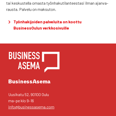
tai kes­kus­tel­la omas­ta työn­ha­ku­ti­lan­tees­ta­si ilman ajan­va­
raus­ta. Pal­ve­lu on mak­su­ton.
Työn­ha­ki­joi­den pal­ve­lui­ta on koot­tu
Business­Oulun verk­ko­si­vuil­le
YHTEYS­TIE­DOT
Business­Asema
Uusi­ka­tu 52, 90100 Oulu
ma–pe klo 9–16
info@businessasema.com