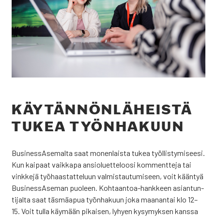
KÄY­TÄN­NÖN­LÄ­HEIS­TÄ
TUKEA TYÖN­HA­KUUN
Busi­ness­A­se­mal­ta saat monen­lais­ta tukea työl­lis­ty­mi­see­si.
Kun kai­paat vaik­ka­pa ansio­luet­te­loo­si kom­ment­te­ja tai
vink­ke­jä työ­haas­tat­te­luun val­mis­tau­tu­mi­seen, voit kään­tyä
Business­Aseman puo­leen. Koh­taan­toa-hank­keen asian­tun­
ti­jal­ta saat täs­mä­apua työn­ha­kuun joka maa­nan­tai klo 12–
15. Voit tul­la käy­mään pikai­sen, lyhyen kysy­myk­sen kans­sa