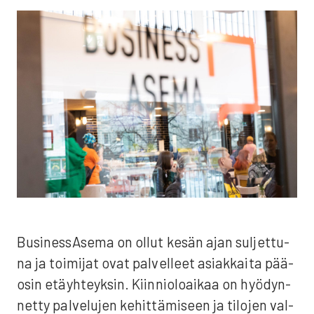
Business­Asema on ollut kesän ajan sul­jet­tu­
na ja toi­mi­jat ovat pal­vel­leet asiak­kai­ta pää­
osin etäyh­teyk­sin. Kiin­nio­loai­kaa on hyö­dyn­
net­ty pal­ve­lu­jen kehit­tä­mi­seen ja tilo­jen val­