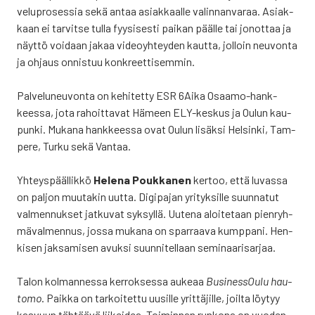
ve­lu­pro­ses­sia sekä antaa asiak­kaal­le valin­nan­va­raa. Asiak­
kaan ei tar­vit­se tul­la fyy­si­ses­ti pai­kan pääl­le tai jonot­taa ja
näyt­tö voi­daan jakaa video­yh­tey­den kaut­ta, jol­loin neu­von­ta
ja ohjaus onnis­tuu kon­kreet­ti­sem­min.
Pal­ve­lu­neu­von­ta on kehi­tet­ty ESR 6Aika Osaa­mo-hank­
kees­sa, jota rahoit­ta­vat Hämeen ELY-kes­kus ja Oulun kau­
pun­ki. Muka­na hank­kees­sa ovat Oulun lisäk­si Hel­sin­ki, Tam­
pe­re, Tur­ku sekä Van­taa.
Yhteys­pääl­lik­kö
Hele­na Pouk­ka­nen
ker­too, että luvas­sa
on pal­jon muu­ta­kin uut­ta. Digi­pa­jan yri­tyk­sil­le suun­na­tut
val­men­nuk­set jat­ku­vat syk­syl­lä. Uute­na aloi­te­taan pien­ryh­
mä­val­men­nus, jos­sa muka­na on spar­raa­va kump­pa­ni. Hen­
ki­sen jak­sa­mi­sen avuk­si suun­ni­tel­laan semi­naa­ri­sar­jaa.
Talon kol­man­nes­sa ker­rok­ses­sa auke­aa
Business­Oulu hau­
to­mo
. Paik­ka on tar­koi­tet­tu uusil­le yrit­tä­jil­le, joil­ta löy­tyy
kas­vuun täh­tää­vä lii­kei­dea. Toi­min­nan run­ko­na on vuo­den