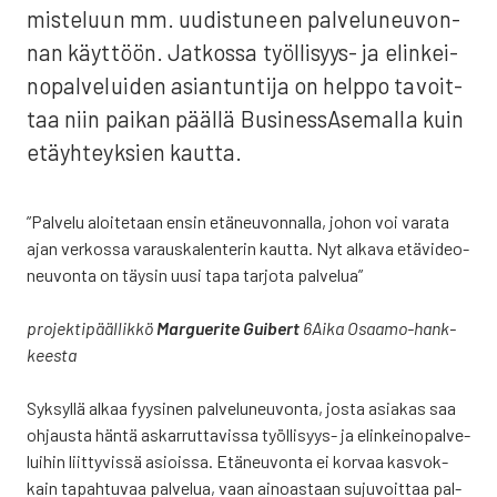
mis­te­luun mm. uudis­tu­neen pal­ve­lu­neu­von­
nan käyt­töön. Jat­kos­sa työl­li­syys- ja elin­kei­
no­pal­ve­lui­den asian­tun­ti­ja on help­po tavoit­
taa niin pai­kan pääl­lä Business­Asemalla kuin
etäyh­teyk­sien kaut­ta.
”Pal­ve­lu aloi­te­taan ensin etä­neu­von­nal­la, johon voi vara­ta
ajan ver­kos­sa varaus­ka­len­te­rin kaut­ta. Nyt alka­va etä­vi­deo­
neu­von­ta on täy­sin uusi tapa tar­jo­ta pal­ve­lua”
pro­jek­ti­pääl­lik­kö
Mar­gue­ri­te Gui­bert
6Aika Osaa­mo-hank­
kees­ta
Syk­syl­lä alkaa fyy­si­nen pal­ve­lu­neu­von­ta, jos­ta asia­kas saa
ohjaus­ta hän­tä askar­rut­ta­vis­sa työl­li­syys- ja elin­kei­no­pal­ve­
lui­hin liit­ty­vis­sä asiois­sa. Etä­neu­von­ta ei kor­vaa kas­vok­
kain tapah­tu­vaa pal­ve­lua, vaan ainoas­taan suju­voit­taa pal­