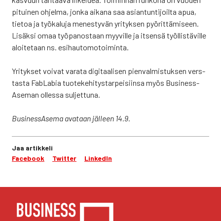
pitui­nen ohjel­ma, jon­ka aika­na saa asian­tun­ti­joil­ta apua,
tie­toa ja työ­ka­lu­ja menes­ty­vän yri­tyk­sen pyö­rit­tä­mi­seen.
Lisäk­si omaa työ­pa­nos­taan myy­vil­le ja itsen­sä työl­lis­tä­vil­le
aloi­te­taan ns. esi­hau­to­mo­toi­min­ta.
Yri­tyk­set voi­vat vara­ta digi­taa­li­sen pien­val­mis­tuk­sen vers­
tas­ta FabLa­bia tuo­te­ke­hi­tys­tar­pei­siin­sa myös Business­
Aseman olles­sa sul­jet­tu­na.
Business­Asema ava­taan jäl­leen 14.9.
Jaa artikkeli
Facebook
Twitter
LinkedIn
YHTEYS­TIE­DOT