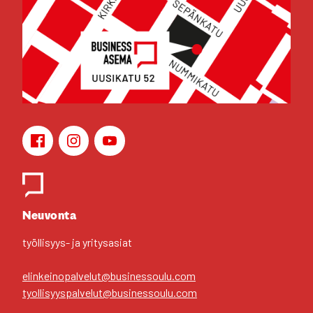
Face­book
Ins­ta­gram
You­Tu­be
Yhteys­hen­ki­löt
Neu­von­ta
työl­li­syys- ja yri­tys­asiat
elinkeinopalvelut@businessoulu.com
tyollisyyspalvelut@businessoulu.com