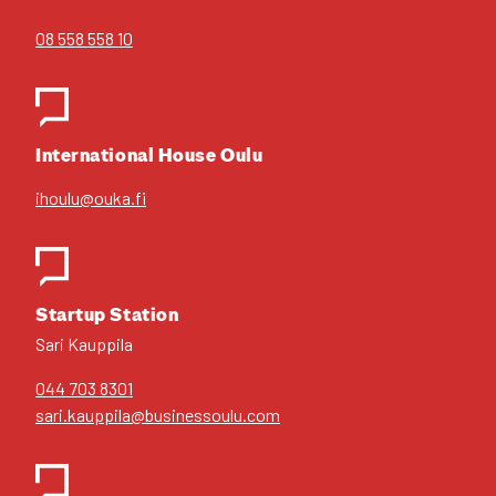
08 558 558 10
Inter­na­tio­nal House Oulu
ihoulu@ouka.fi
Star­tup Sta­tion
Sari Kaup­pi­la
044 703 8301
sari.kauppila@businessoulu.com