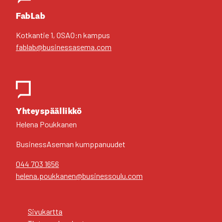
FabLab
Kot­kan­tie 1, OSAO:n kam­pus
fablab@businessasema.com
Yhteys­pääl­lik­kö
Hele­na Pouk­ka­nen
Business­Aseman kump­pa­nuu­det
044 703 1656
helena.poukkanen@businessoulu.com
Sivu­kart­ta