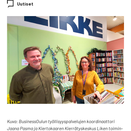
Uutiset
Kuva: Business­Oulun työl­li­syys­pal­ve­lu­jen koor­di­naat­to­ri
Jaa­na Pas­ma ja Kier­to­kaa­ren Kier­rä­tys­kes­kus Liken toi­min­