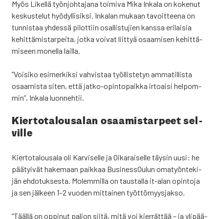
Myös Likel­lä työn­joh­ta­ja­na toi­mi­va Mika Inka­la on koke­nut
kes­kus­te­lut hyö­dyl­li­sik­si. Inka­lan mukaan tavoit­tee­na on
tun­nis­taa yhdes­sä pilot­tiin osal­lis­tu­jien kans­sa eri­lai­sia
kehit­tä­mis­tar­pei­ta, jot­ka voi­vat liit­tyä osaa­mi­sen kehit­tä­
mi­seen monel­la lail­la.
”Voi­si­ko esi­mer­kik­si vah­vis­taa työl­lis­te­tyn amma­til­lis­ta
osaa­mis­ta siten, että jat­ko-opin­to­paik­ka irtoai­si hel­pom­
min”, Inka­la luon­neh­tii.
Kier­to­ta­lous­a­lan osaa­mis­tar­peet sel­
vil­le
Kier­to­ta­lous­a­la oli Kar­vi­sel­le ja Oika­rai­sel­le täy­sin uusi: he
pää­tyi­vät hake­maan paik­kaa Business­Oulun oma­työn­te­ki­
jän ehdo­tuk­ses­ta. Molem­mil­la on taus­tal­la it-alan opin­to­ja
ja sen jäl­keen 1–2 vuo­den mit­tai­nen työt­tö­myys­jak­so.
”Tääl­lä on oppi­nut pal­jon sii­tä, mitä voi kier­rät­tää – ja yli­pää­