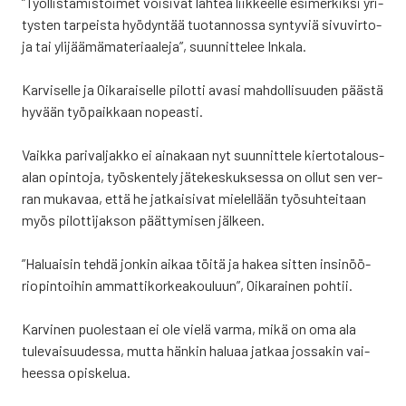
”Työl­lis­tä­mis­toi­met voi­si­vat läh­teä liik­keel­le esi­mer­kik­si yri­
tys­ten tar­peis­ta hyö­dyn­tää tuo­tan­nos­sa syn­ty­viä sivu­vir­to­
ja tai yli­jää­mä­ma­te­ri­aa­le­ja”, suun­nit­te­lee Inka­la.
Kar­vi­sel­le ja Oika­rai­sel­le pilot­ti ava­si mah­dol­li­suu­den pääs­tä
hyvään työ­paik­kaan nopeas­ti.
Vaik­ka pari­val­jak­ko ei aina­kaan nyt suun­nit­te­le kier­to­ta­lous­
a­lan opin­to­ja, työs­ken­te­ly jäte­kes­kuk­ses­sa on ollut sen ver­
ran muka­vaa, että he jat­kai­si­vat mie­lel­lään työ­suh­tei­taan
myös pilot­ti­jak­son päät­ty­mi­sen jäl­keen.
”Haluai­sin teh­dä jon­kin aikaa töi­tä ja hakea sit­ten insi­nöö­
rio­pin­toi­hin ammat­ti­kor­kea­kou­luun”, Oika­rai­nen poh­tii.
Kar­vi­nen puo­les­taan ei ole vie­lä var­ma, mikä on oma ala
tule­vai­suu­des­sa, mut­ta hän­kin halu­aa jat­kaa jos­sa­kin vai­
hees­sa opis­ke­lua.