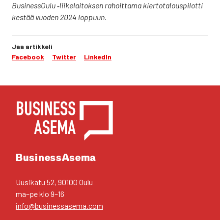
Business­Oulu ‑lii­ke­lai­tok­sen rahoit­ta­ma kier­to­ta­lous­pi­lot­ti
kes­tää vuo­den 2024 lop­puun.
Jaa artikkeli
Facebook
Twitter
LinkedIn
YHTEYS­TIE­DOT
Business­Asema
Uusi­ka­tu 52, 90100 Oulu
ma–pe klo 9–16
info@businessasema.com