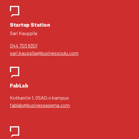
Star­tup Sta­tion
Sari Kaup­pi­la
044 703 8301
sari.kauppila@businessoulu.com
FabLab
Kot­kan­tie 1, OSAO:n kam­pus
fablab@businessasema.com