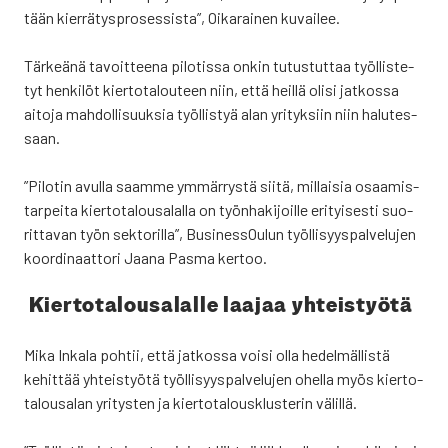
tään kier­rä­tys­pro­ses­sis­ta”, Oika­rai­nen kuvai­lee.
Tär­keä­nä tavoit­tee­na pilo­tis­sa onkin tutus­tut­taa työl­lis­te­
tyt hen­ki­löt kier­to­ta­lou­teen niin, että heil­lä oli­si jat­kos­sa
aito­ja mah­dol­li­suuk­sia työl­lis­tyä alan yri­tyk­siin niin halu­tes­
saan.
”Pilo­tin avul­la saam­me ymmär­rys­tä sii­tä, mil­lai­sia osaa­mis­
tar­pei­ta kier­to­ta­lous­a­lal­la on työn­ha­ki­joil­le eri­tyi­ses­ti suo­
rit­ta­van työn sek­to­ril­la”, Business­Oulun työl­li­syys­pal­ve­lu­jen
koor­di­naat­to­ri Jaa­na Pas­ma ker­too.
Kier­to­ta­lous­a­lal­le laa­jaa yhteis­työ­tä
Mika Inka­la poh­tii, että jat­kos­sa voi­si olla hedel­mäl­lis­tä
kehit­tää yhteis­työ­tä työl­li­syys­pal­ve­lu­jen ohel­la myös kier­to­
ta­lous­a­lan yri­tys­ten ja kier­to­ta­lous­klus­te­rin välil­lä.