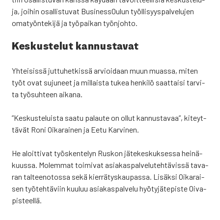
ja, joi­hin osal­lis­tu­vat Business­Oulun työl­li­syys­pal­ve­lu­jen
oma­työn­te­ki­jä ja työ­pai­kan työn­joh­to.
Kes­kus­te­lut kan­nus­ta­vat
Yhtei­sis­sä jut­tu­het­kis­sä arvioi­daan muun muas­sa, miten
työt ovat suju­neet ja mil­lais­ta tukea hen­ki­lö saat­tai­si tar­vi­
ta työ­suh­teen aika­na.
”Kes­kus­te­luis­ta saa­tu palau­te on ollut kan­nus­ta­vaa”, kiteyt­
tä­vät Roni Oika­rai­nen ja Eetu Kar­vi­nen.
He aloit­ti­vat työs­ken­te­lyn Rus­kon jäte­kes­kuk­ses­sa hei­nä­
kuus­sa. Molem­mat toi­mi­vat asia­kas­pal­ve­lu­teh­tä­vis­sä tava­
ran tal­tee­no­tos­sa sekä kier­rä­tys­kau­pas­sa. Lisäk­si Oika­rai­
sen työ­teh­tä­viin kuu­luu asia­kas­pal­ve­lu hyö­ty­jä­te­pis­te Oiva­
pis­teel­lä.