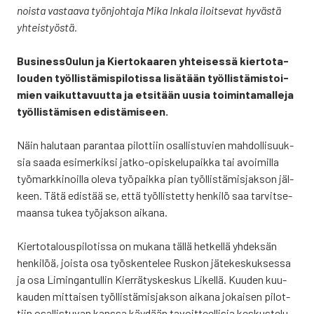
nois­ta vas­taa­va työn­joh­ta­ja Mika Inka­la iloit­se­vat hyväs­tä
yhteis­työs­tä.
Business­Oulun ja Kier­to­kaa­ren yhtei­ses­sä kier­to­ta­
lou­den työl­lis­tä­mis­pi­lo­tis­sa lisä­tään työl­lis­tä­mis­toi­
mien vai­kut­ta­vuut­ta ja etsi­tään uusia toi­min­ta­mal­le­ja
työl­lis­tä­mi­sen edis­tä­mi­seen.
Näin halu­taan paran­taa pilot­tiin osal­lis­tu­vien mah­dol­li­suuk­
sia saa­da esi­mer­kik­si jat­ko-opis­ke­lu­paik­ka tai avoi­mil­la
työ­mark­ki­noil­la ole­va työ­paik­ka pian työl­lis­tä­mis­jak­son jäl­
keen. Tätä edis­tää se, että työl­lis­tet­ty hen­ki­lö saa tar­vit­se­
maan­sa tukea työ­jak­son aika­na.
Kier­to­ta­lous­pi­lo­tis­sa on muka­na täl­lä het­kel­lä yhdek­sän
hen­ki­löä, jois­ta osa työs­ken­te­lee Rus­kon jäte­kes­kuk­ses­sa
ja osa Limin­gan­tul­lin Kier­rä­tys­kes­kus Likel­lä. Kuu­den kuu­
kau­den mit­tai­sen työl­lis­tä­mis­jak­son aika­na jokai­sen pilot­
tiin osal­lis­tu­van kans­sa käy­dään tavoit­teel­li­sia kes­kus­te­lu­