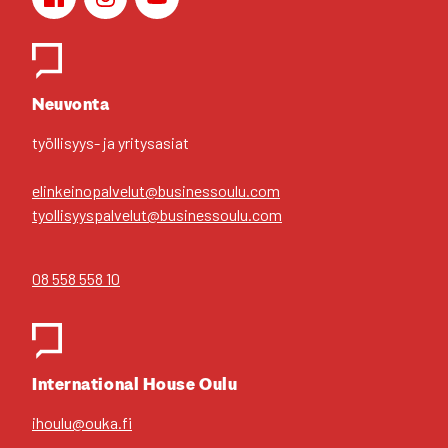
Face­book
Ins­ta­gram
You­Tu­be
Yhteys­hen­ki­löt
Neu­von­ta
työl­li­syys- ja yri­tys­asiat
elinkeinopalvelut@businessoulu.com
tyollisyyspalvelut@businessoulu.com
08 558 558 10
Inter­na­tio­nal House Oulu
ihoulu@ouka.fi