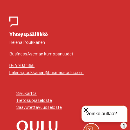
Yhteys­pääl­lik­kö
Hele­na Pouk­ka­nen
Business­Aseman kump­pa­nuu­det
044 703 1656
helena.poukkanen@businessoulu.com
Sivu­kart­ta
Tie­to­suo­ja­se­los­te
Saa­vu­tet­ta­vuus­se­los­te
Voinko auttaa?
1