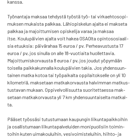
kans­sa.
Työ­nan­ta­ja mak­saa teh­dys­tä työs­tä työ- tai vir­kaeh­to­so­pi­
muk­sen mukais­ta palk­kaa. Lähio­pis­ke­lun ajal­ta ei mak­se­ta
palk­kaa ja majoit­tu­mi­sen opis­ke­li­ja varaa ja mak­saa
itse. Kou­lu­päi­vien ajal­ta voit hakea OSAOl­ta opin­to­so­si­aa­li­
sia etuuk­sia: päi­vä­ra­haa 15 euroa / pv. Per­hea­vus­tus­ta 17
euroa / pv, jos sinul­la on alle 18-vuo­tiai­ta huol­let­ta­via.
Majoit­tu­mis­kor­vaus­ta 8 euroa / pv, jos jou­dut yöpy­mään
toi­sel­la paik­ka­kun­nal­la kou­lu­päi­vien takia. Jos yhden­suun­
tai­nen mat­ka kotoa tai työ­pai­kal­ta oppi­lai­tok­sel­le on yli 10
kilo­met­riä, mak­se­taan mat­ka­kor­vaus­ta hal­vim­man mat­kus­
tus­ta­van mukaan. Oppi­vel­vol­li­suut­ta suo­ri­tet­taes­sa mak­
se­taan mat­ka­kor­vaus­ta yli 7 km yhden­suun­tai­sel­ta mat­kal­
ta.
Pää­set työs­sä­si tutus­tu­maan kau­pun­gin lii­kun­ta­paik­koi­hin
ja osal­lis­tu­maan lii­kun­ta­pal­ve­lui­den moni­puo­li­siin toi­min­
toi­hin kuten uima­kou­lui­hin, vesi­voi­mis­te­lui­hin, hiih­to- ja