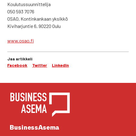
Kou­lu­tus­suun­nit­te­li­ja
050 593 7076
OSAO, Kon­tin­kan­kaan yksik­kö
Kivi­har­jun­tie 6, 90220 Oulu
www.osao.fi
Jaa artikkeli
Facebook
Twitter
LinkedIn
YHTEYS­TIE­DOT
Business­Asema