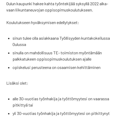
Oulun kau­pun­ki hakee kah­ta työn­te­ki­jää syk­syl­lä 2022 alka­
vaan lii­kun­ta­neu­vo­jan oppi­so­pi­mus­kou­lu­tuk­seen.
Kou­lu­tuk­seen hyväk­sy­mi­sen edel­ly­tyk­set:
sinun tulee olla asiak­kaa­na Työl­li­syy­den kun­ta­ko­kei­lus­sa
Oulus­sa
sinul­la on mah­dol­li­suus TE- toi­mis­ton myön­tä­mään
palk­ka­tu­keen oppi­so­pi­mus­kou­lu­tuk­sen ajal­le
opis­ke­lusi perus­tee­na on osaa­mi­sen kehit­tä­mi­nen
Lisäk­si olet:
alle 30-vuo­tias työn­ha­ki­ja ja työt­tö­myy­te­si on vaa­ras­sa
pit­kit­tyä tai
yli 30-vuo­tias työn­ha­ki­ja ja työt­tö­myy­te­si on pit­kit­ty­nyt