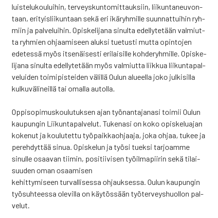
luis­te­lu­kou­lui­hin, ter­veys­kun­to­mit­tauk­siin, lii­kun­ta­neu­von­
taan, eri­tyis­lii­kun­taan sekä eri ikä­ryh­mil­le suun­nat­tui­hin ryh­
miin ja pal­ve­lui­hin. Opis­ke­li­ja­na sinul­ta edel­ly­te­tään val­miut­
ta ryh­mien ohjaa­mi­seen aluk­si tue­tus­ti mut­ta opin­to­jen
ede­tes­sä myös itse­näi­ses­ti eri­lai­sil­le koh­de­ryh­mil­le. Opis­ke­
li­ja­na sinul­ta edel­ly­te­tään myös val­miut­ta liik­kua lii­kun­ta­pal­
ve­lui­den toi­mi­pis­tei­den välil­lä Oulun alu­eel­la joko jul­ki­sil­la
kul­ku­vä­li­neil­lä tai omal­la autol­la.
Oppi­so­pi­mus­kou­lu­tuk­sen ajan työ­nan­ta­ja­na­si toi­mii Oulun
kau­pun­gin Lii­kun­ta­pal­ve­lut. Tuke­na­si on koko opis­ke­lua­jan
koke­nut ja kou­lu­tet­tu työ­paik­kaoh­jaa­ja, joka ohjaa, tukee ja
pereh­dyt­tää sinua. Opis­ke­lun ja työ­si tuek­si tar­joam­me
sinul­le osaa­van tii­min, posi­tii­vi­sen työil­ma­pii­rin sekä tilai­
suu­den oman osaa­mi­sen
kehit­ty­mi­seen tur­val­li­ses­sa ohjauk­ses­sa. Oulun kau­pun­gin
työ­suh­tees­sa ole­vil­la on käy­tös­sään työ­ter­veys­huol­lon pal­
ve­lut.