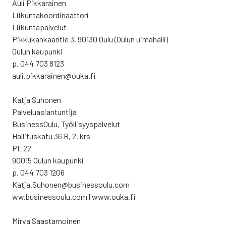
Auli Pik­ka­rai­nen
Lii­kun­ta­koor­di­naat­to­ri
Lii­kun­ta­pal­ve­lut
Pik­ku­kan­kaan­tie 3, 90130 Oulu (Oulun uima­hal­li)
Oulun kau­pun­ki
p. 044 703 8123
auli.pikkarainen@ouka.fi
Kat­ja Suho­nen
Pal­ve­lu­asian­tun­ti­ja
Business­Oulu, Työl­li­syys­pal­ve­lut
Hal­li­tus­ka­tu 36 B, 2. krs
PL 22
90015 Oulun kau­pun­ki
p. 044 703 1206
Katja.Suhonen@businessoulu.com
ww.businessoulu.com | www.ouka.fi
Mir­va Saas­ta­moi­nen