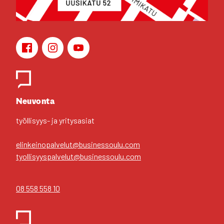
Face­book
Ins­ta­gram
You­Tu­be
Yhteys­hen­ki­löt
Neu­von­ta
työl­li­syys- ja yri­tys­asiat
elinkeinopalvelut@businessoulu.com
tyollisyyspalvelut@businessoulu.com
08 558 558 10