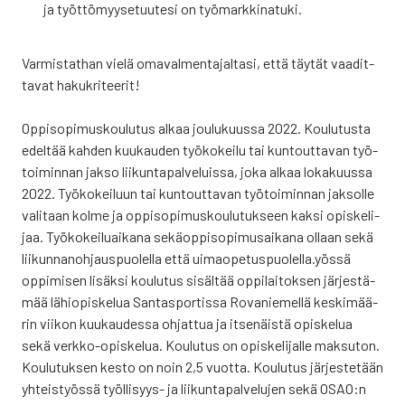
ja työt­tö­myy­se­tuu­te­si on työ­mark­ki­na­tu­ki.
Var­mis­tat­han vie­lä oma­val­men­ta­jal­ta­si, että täy­tät vaa­dit­
ta­vat haku­kri­tee­rit!
Oppi­so­pi­mus­kou­lu­tus alkaa jou­lu­kuus­sa 2022. Kou­lu­tus­ta
edel­tää kah­den kuu­kau­den työ­ko­kei­lu tai kun­tout­ta­van työ­
toi­min­nan jak­so lii­kun­ta­pal­ve­luis­sa, joka alkaa loka­kuus­sa
2022. Työ­ko­kei­luun tai kun­tout­ta­van työ­toi­min­nan jak­sol­le
vali­taan kol­me ja oppi­so­pi­mus­kou­lu­tuk­seen kak­si opis­ke­li­
jaa. Työ­ko­kei­luai­ka­na sekä­op­pi­so­pi­musai­ka­na ollaan sekä
lii­kun­na­noh­jaus­puo­lel­la että uimaopetuspuolella.yössä
oppi­mi­sen lisäk­si kou­lu­tus sisäl­tää oppi­lai­tok­sen jär­jes­tä­
mää lähio­pis­ke­lua San­tas­por­tis­sa Rova­nie­mel­lä kes­ki­mää­
rin vii­kon kuu­kau­des­sa ohjat­tua ja itse­näis­tä opis­ke­lua
sekä verk­ko-opis­ke­lua. Kou­lu­tus on opis­ke­li­jal­le mak­su­ton.
Kou­lu­tuk­sen kes­to on noin 2,5 vuot­ta. Kou­lu­tus jär­jes­te­tään
yhteis­työs­sä työl­li­syys- ja lii­kun­ta­pal­ve­lu­jen sekä OSAO:n