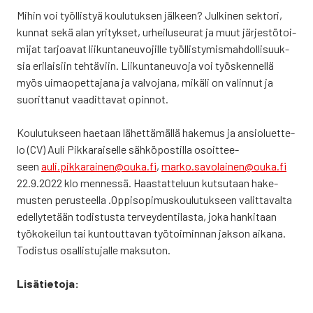
Mihin voi työl­lis­tyä kou­lu­tuk­sen jäl­keen? Jul­ki­nen sek­to­ri,
kun­nat sekä alan yri­tyk­set, urhei­luseu­rat ja muut jär­jes­tö­toi­
mi­jat tar­joa­vat lii­kun­ta­neu­vo­jil­le työl­lis­ty­mis­mah­dol­li­suuk­
sia eri­lai­siin teh­tä­viin. Lii­kun­ta­neu­vo­ja voi työs­ken­nel­lä
myös uimao­pet­ta­ja­na ja val­vo­ja­na, mikä­li on valin­nut ja
suo­rit­ta­nut vaa­dit­ta­vat opin­not.
Kou­lu­tuk­seen hae­taan lähet­tä­mäl­lä hake­mus ja ansio­luet­te­
lo (CV) Auli Pik­ka­rai­sel­le säh­kö­pos­til­la osoit­tee­
seen
auli.pikkarainen@ouka.fi
,
marko.savolainen@ouka.fi
22.9.2022 klo men­nes­sä. Haas­tat­te­luun kut­su­taan hake­
mus­ten perus­teel­la .Oppi­so­pi­mus­kou­lu­tuk­seen valit­ta­val­ta
edel­ly­te­tään todis­tus­ta ter­vey­den­ti­las­ta, joka han­ki­taan
työ­ko­kei­lun tai kun­tout­ta­van työ­toi­min­nan jak­son aika­na.
Todis­tus osal­lis­tu­jal­le mak­su­ton.
Lisä­tie­to­ja: