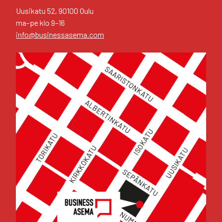
Uusi­ka­tu 52, 90100 Oulu
ma–pe klo 9–16
info@businessasema.com