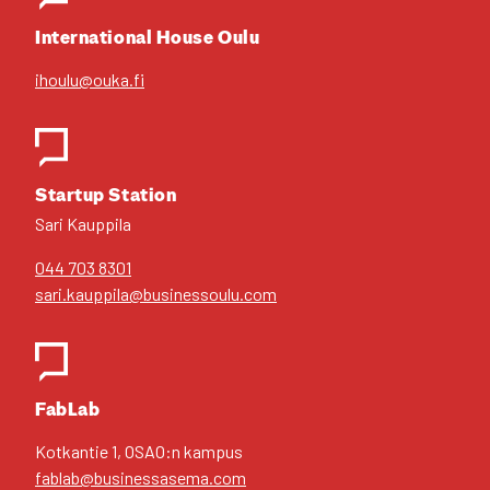
Inter­na­tio­nal House Oulu
ihoulu@ouka.fi
Star­tup Sta­tion
Sari Kaup­pi­la
044 703 8301
sari.kauppila@businessoulu.com
FabLab
Kot­kan­tie 1, OSAO:n kam­pus
fablab@businessasema.com