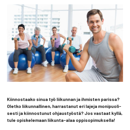
Kiin­nos­taa­ko sinua työ lii­kun­nan ja ihmis­ten paris­sa?
Olet­ko lii­kun­nal­li­nen, har­ras­ta­nut eri laje­ja moni­puo­li­
ses­ti ja kiin­nos­tu­nut ohjaus­työs­tä? Jos vas­taat kyl­lä,
tule opis­ke­le­maan lii­kun­ta-alaa oppi­so­pi­muk­sel­la!