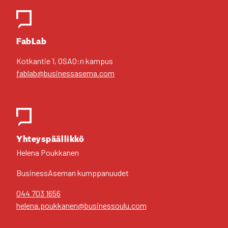
FabLab
Kot­kan­tie 1, OSAO:n kam­pus
fablab@businessasema.com
Yhteys­pääl­lik­kö
Hele­na Pouk­ka­nen
Business­Aseman kump­pa­nuu­det
044 703 1656
helena.poukkanen@businessoulu.com