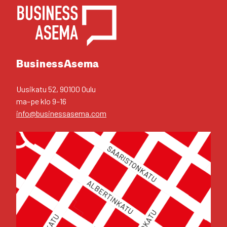
YHTEYS­TIE­DOT
Business­Asema
Uusi­ka­tu 52, 90100 Oulu
ma–pe klo 9–16
info@businessasema.com