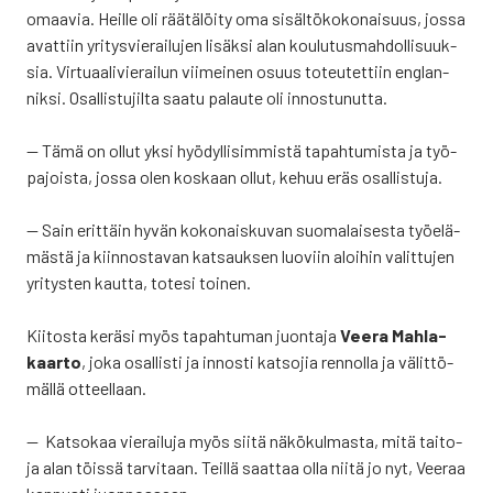
omaa­via. Heil­le oli rää­tä­löi­ty oma sisäl­tö­ko­ko­nai­suus, jos­sa
avat­tiin yri­tys­vie­rai­lu­jen lisäk­si alan kou­lu­tus­mah­dol­li­suuk­
sia. Vir­tu­aa­li­vie­rai­lun vii­mei­nen osuus toteu­tet­tiin englan­
nik­si. Osal­lis­tu­jil­ta saa­tu palau­te oli innos­tu­nut­ta.
— Tämä on ollut yksi hyö­dyl­li­sim­mis­tä tapah­tu­mis­ta ja työ­
pa­jois­ta, jos­sa olen kos­kaan ollut, kehuu eräs osal­lis­tu­ja.
— Sain erit­täin hyvän koko­nais­ku­van suo­ma­lai­ses­ta työ­elä­
mäs­tä ja kiin­nos­ta­van kat­sauk­sen luo­viin aloi­hin valit­tu­jen
yri­tys­ten kaut­ta, tote­si toi­nen.
Kii­tos­ta kerä­si myös tapah­tu­man juon­ta­ja
Vee­ra Mah­la­
kaar­to
, joka osal­lis­ti ja innos­ti kat­so­jia ren­nol­la ja välit­tö­
mäl­lä otteel­laan.
— Kat­so­kaa vie­rai­lu­ja myös sii­tä näkö­kul­mas­ta, mitä tai­to­
ja alan töis­sä tar­vi­taan. Teil­lä saat­taa olla nii­tä jo nyt, Vee­raa