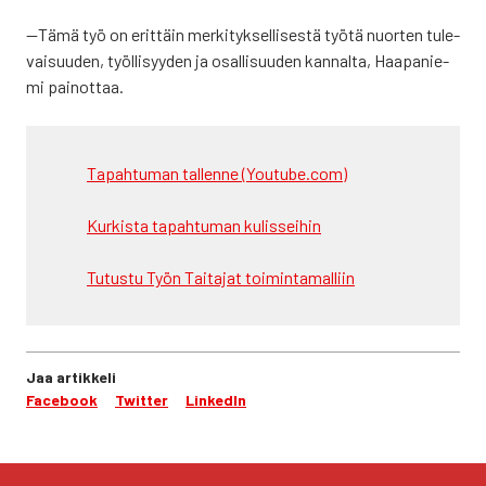
—Tämä työ on erit­täin mer­ki­tyk­sel­li­ses­tä työ­tä nuor­ten tule­
vai­suu­den, työl­li­syy­den ja osal­li­suu­den kan­nal­ta, Haa­pa­nie­
mi pai­not­taa.
Tapah­tu­man tal­len­ne (Youtube.com)
Kur­kis­ta tapah­tu­man kulis­sei­hin
Tutus­tu Työn Tai­ta­jat toi­min­ta­mal­liin
Jaa artikkeli
Facebook
Twitter
LinkedIn