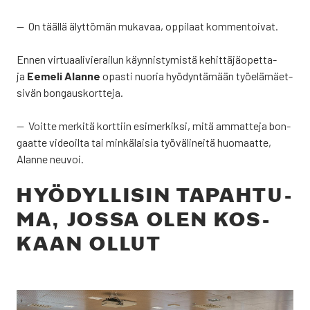
— On tääl­lä älyt­tö­män muka­vaa, oppi­laat kom­men­toi­vat.
Ennen vir­tu­aa­li­vie­rai­lun käyn­nis­ty­mis­tä kehit­tä­jä­opet­ta­
ja
Eeme­li Alan­ne
opas­ti nuo­ria hyö­dyn­tä­mään työ­elä­mäet­
si­vän bon­gaus­kort­te­ja.
— Voit­te mer­ki­tä kort­tiin esi­mer­kik­si, mitä ammat­te­ja bon­
gaat­te videoil­ta tai min­kä­lai­sia työ­vä­li­nei­tä huo­maat­te,
Alan­ne neu­voi.
HYÖ­DYL­LI­SIN TAPAH­TU­
MA, JOS­SA OLEN KOS­
KAAN OLLUT