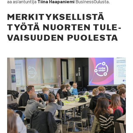
aa asian­tun­ti­ja
Tii­na Haa­pa­nie­mi
Busi­nes­sOu­lus­ta.
MER­KI­TYK­SEL­LIS­TÄ
TYÖ­TÄ NUOR­TEN TULE­
VAI­SUU­DEN PUO­LES­TA