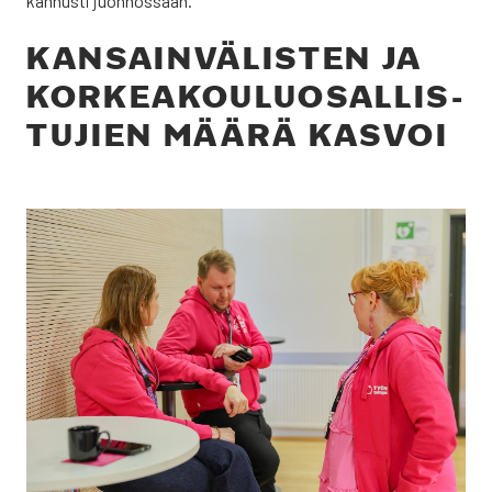
kan­nus­ti juon­nos­saan.
KAN­SAIN­VÄ­LIS­TEN JA
KOR­KEA­KOU­LUO­SAL­LIS­
TU­JIEN MÄÄ­RÄ KAS­VOI