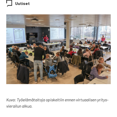
Uutiset
Kuva: Työ­elä­mä­tai­to­ja opis­kel­tiin ennen vir­tu­aa­li­sen yri­tys­
vie­rai­lun alkua.