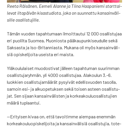
Ree­ta Räi­sä­nen, Eeme­li Alan­ne ja Tii­na Haa­pa­nie­mi start­tai­
le­vat ilta­päi­vän kisas­tu­dio­ta, joka on suun­nat­tu kan­sain­vä­li­
sil­le osal­lis­tu­jil­le.
Tämän vuo­den tapah­tu­maan ilmoit­tau­tui 12 000 osal­lis­tu­jaa
eri puo­lil­ta Suo­mea, Muo­nios­ta pää­kau­pun­ki­seu­dul­le sekä
Sak­sas­ta ja Iso-Bri­tan­nias­ta. Muka­na oli myös kan­sain­vä­li­
siä opis­ke­li­joi­ta useis­ta eri mais­ta
.
Ylä­kou­lu­lai­set muo­dos­ti­vat jäl­leen tapah­tu­man suu­rim­man
osal­lis­tu­ja­ryh­män, yli 4000 osal­lis­tu­jaa. Ala­kou­lun 3.–6.
luok­kien osal­lis­tu­ja­mää­rät pysyi­vät edel­lis­vuo­den tasol­la,
samoin esi- ja alkuo­pe­tuk­sen sekä toi­sen asteen osal­lis­tu­
jat. Sen sijaan kan­sain­vä­lis­ten ja kor­kea­kou­luo­sal­lis­tu­jien
mää­rä tuplaan­tui.
—Eri­tyi­sen kivaa on, että tavoi­tim­me aiem­paa enem­män
kor­kea­kou­luo­pis­ke­li­joi­ta ja kan­sain­vä­li­siä osal­lis­tu­jia, tote­