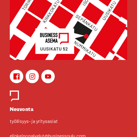
Face­book
Ins­ta­gram
You­Tu­be
Yhteys­hen­ki­löt
Neu­von­ta
työl­li­syys- ja yri­tys­asiat
elinkeinopalvelut@businessoulu.com