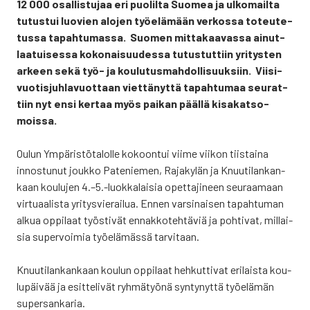
12 000 osal­lis­tu­jaa eri puo­lil­ta Suo­mea ja ulko­mail­ta
tutus­tui luo­vien alo­jen työ­elä­mään ver­kos­sa toteu­te­
tus­sa tapah­tu­mas­sa. Suo­men mit­ta­kaa­vas­sa ainut­
laa­tui­ses­sa koko­nai­suu­des­sa tutus­tut­tiin yri­tys­ten
arkeen sekä työ- ja kou­lu­tus­mah­dol­li­suuk­siin. Vii­si­
vuo­tis­juh­la­vuot­taan viet­tä­nyt­tä tapah­tu­maa seu­rat­
tiin nyt ensi ker­taa myös pai­kan pääl­lä kisa­kat­so­
mois­sa.
Oulun Ympä­ris­tö­ta­lol­le kokoon­tui vii­me vii­kon tiis­tai­na
innos­tu­nut jouk­ko Pate­nie­men, Raja­ky­län ja Knuu­ti­lan­kan­
kaan kou­lu­jen 4.–5.-luokkalaisia opet­ta­ji­neen seu­raa­maan
vir­tu­aa­lis­ta yri­tys­vie­rai­lua. Ennen var­si­nai­sen tapah­tu­man
alkua oppi­laat työs­ti­vät ennak­ko­teh­tä­viä ja poh­ti­vat, mil­lai­
sia super­voi­mia työ­elä­mäs­sä tar­vi­taan.
Knuu­ti­lan­kan­kaan kou­lun oppi­laat heh­kut­ti­vat eri­lais­ta kou­
lu­päi­vää ja esit­te­li­vät ryh­mä­työ­nä syn­ty­nyt­tä työ­elä­män
super­san­ka­ria.