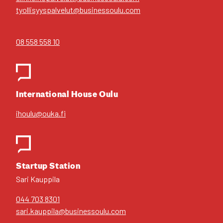
tyollisyyspalvelut@businessoulu.com
08 558 558 10
Inter­na­tio­nal House Oulu
ihoulu@ouka.fi
Star­tup Sta­tion
Sari Kaup­pi­la
044 703 8301
sari.kauppila@businessoulu.com