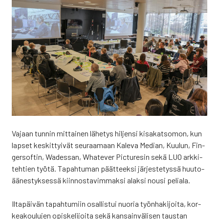
Vajaan tun­nin mit­tai­nen lähe­tys hil­jen­si kisa­kat­so­mon, kun
lap­set kes­kit­tyi­vät seu­raa­maan Kale­va Median, Kuu­lun, Fin­
ger­sof­tin, Wades­san, Wha­te­ver Pic­tu­re­sin sekä LUO ark­ki­
teh­tien työ­tä. Tapah­tu­man päät­teek­si jär­jes­te­tys­sä huu­to­
ää­nes­tyk­ses­sä kiin­nos­ta­vim­mak­si alak­si nousi pelia­la.
Ilta­päi­vän tapah­tu­miin osal­lis­tui nuo­ria työn­ha­ki­joi­ta, kor­
kea­kou­lu­jen opis­ke­li­joi­ta sekä kan­sain­vä­li­sen taus­tan