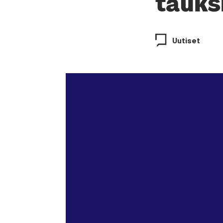
tauk­s
Uutiset