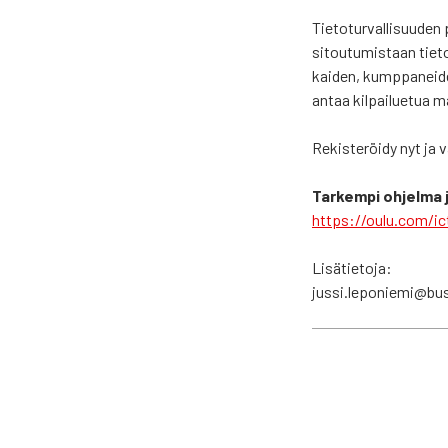
Tie­to­tur­val­li­suu­de
sitou­tu­mis­taan tie­t
kai­den, kump­pa­nei­de
antaa kil­pai­lue­tua ma
Rekis­te­röi­dy nyt ja 
Tar­kem­pi ohjel­ma j
https://oulu.com/i
Lisä­tie­to­ja:
jussi.leponiemi@bu