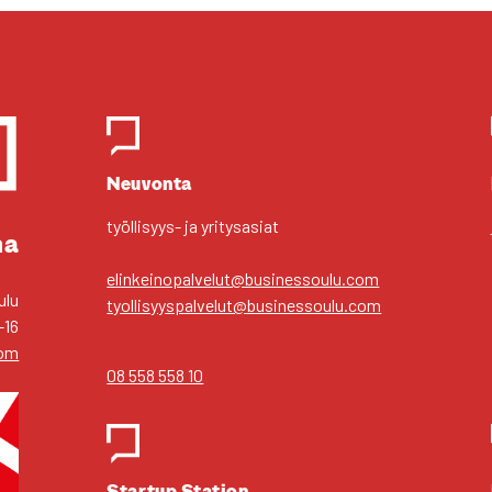
Yhteys­hen­ki­löt
Neu­von­ta
työl­li­syys- ja yri­tys­asiat
ma
elinkeinopalvelut@businessoulu.com
ulu
tyollisyyspalvelut@businessoulu.com
–16
com
08 558 558 10
Star­tup Sta­tion