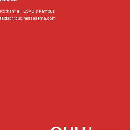
Kot­kan­tie 1, OSAO:n kam­pus
fablab@businessasema.com