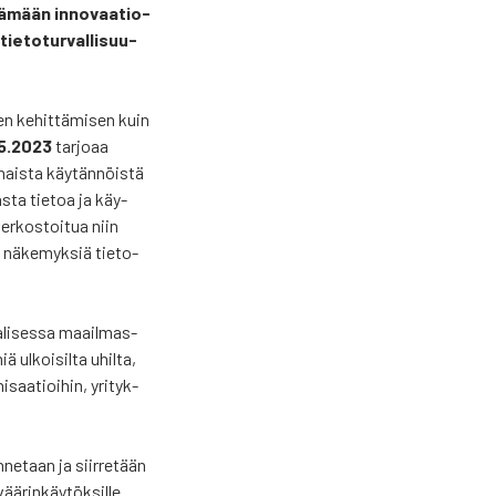
tä­mään inno­vaa­tio­
e­to­tur­val­li­suu­
jen kehit­tä­mi­sen kuin
.5.2023
tar­jo­aa
­hais­ta käy­tän­nöis­tä
as­ta tie­toa ja käy­
ver­kos­toi­tua niin
 näke­myk­siä tie­to­
aa­li­ses­sa maa­il­mas­
iä ulkoi­sil­ta uhil­ta,
i­saa­tioi­hin, yri­tyk­
­ne­taan ja siir­re­tään
ä­rin­käy­tök­sil­le.