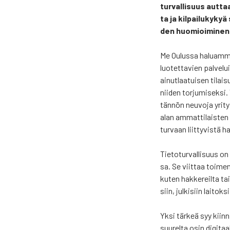
tur­val­li­suus aut­
ta ja kil­pai­lu­ky­k
den huo­mioi­mi­nen on
Me Oulus­sa haluam­me o
luo­tet­ta­vien pal­ve­l
ainut­laa­tui­sen tilai­
nii­den tor­ju­mi­sek­si
tän­nön neu­vo­ja yri­ty
alan ammat­ti­lais­ten
tur­vaan liit­ty­vis­tä h
Tie­to­tur­val­li­suus on
sa. Se viit­taa toi­men­p
kuten hak­ke­reil­ta tai 
siin, jul­ki­siin lai­tok­
Yksi tär­keä syy kiin­ni
suu­rel­ta osin digi­taa