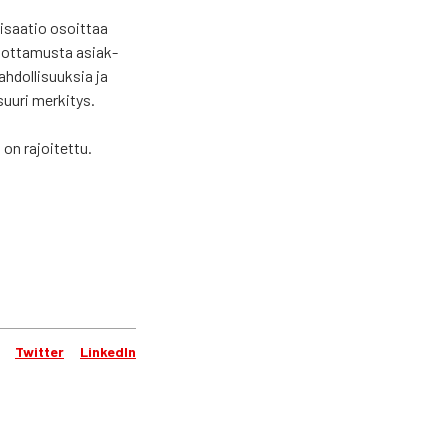
ni­saa­tio osoit­taa
luot­ta­mus­ta asiak­
­dol­li­suuk­sia ja
uu­ri mer­ki­tys.
 on rajoi­tet­tu.
Twitter
LinkedIn