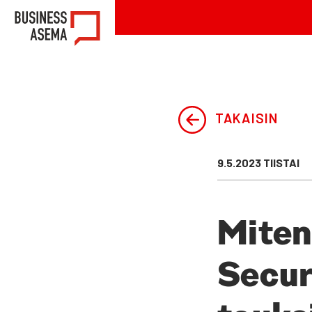
Siirry
BusinessAsema
sisältöön
TAKAISIN
Julkaistu
9.5.2023 TIISTAI
Miten 
Secu­r