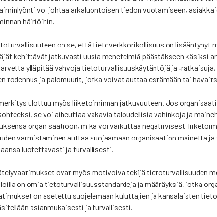
n lai­min­lyön­ti voi joh­taa arka­luon­toi­sen tie­don vuo­ta­mi­seen, asiak­kai
min­nan häi­riöi­hin.
to­tur­val­li­suu­teen on se, että tie­to­verk­ko­ri­kol­li­suus on lisään­ty­nyt 
­jät kehit­tä­vät jat­ku­vas­ti uusia mene­tel­miä pääs­täk­seen käsik­si arka
et­ta yllä­pi­tää vah­vo­ja tie­to­tur­val­li­suus­käy­tän­tö­jä ja ‑rat­kai­su­ja
en toden­nus ja palo­muu­rit, jot­ka voi­vat aut­taa estä­mään tai havait
n mer­ki­tys ulot­tuu myös lii­ke­toi­min­nan jat­ku­vuu­teen. Jos orga­ni­saa­t
koh­teek­si, se voi aiheut­taa vaka­via talou­del­li­sia vahin­ko­ja ja mai­ne­
k­sen­sa orga­ni­saa­tioon, mikä voi vai­kut­taa nega­tii­vi­ses­ti lii­ke­to
­suu­den var­mis­ta­mi­nen aut­taa suo­jaa­maan orga­ni­saa­tion mai­net­ta j
an­sa luo­tet­ta­vas­ti ja tur­val­li­ses­ti.
te­ly­vaa­ti­muk­set ovat myös moti­voi­va teki­jä tie­to­tur­val­li­suu­den mer­k
 aloil­la on omia tie­to­tur­val­li­suuss­tan­dar­de­ja ja mää­räyk­siä, jot­ka or
aa­ti­muk­set on ase­tet­tu suo­je­le­maan kulut­ta­jien ja kan­sa­lais­ten tie­t
­tel­lään asian­mu­kai­ses­ti ja tur­val­li­ses­ti.