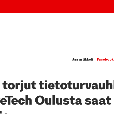
Jaa artikkeli
Facebook
tor­jut tie­to­tur­vauh
e­Tech Oulus­ta saat