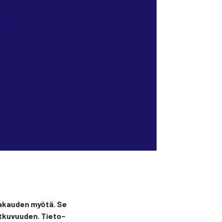
aika­kau­den myö­tä. Se
at­ku­vuu­den. Tie­to­