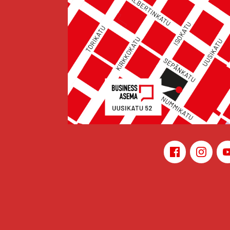
Face­book
Ins­ta­gr