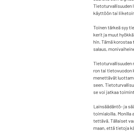
Tie­to­tur­val­li­suu­de
käyt­töön tai lii­ke­toi­
Toi­nen tär­keä syy tie­
ke­rit ja muut hyök­kää
hin. Tämä koros­taa tar­v
salaus, moni­vai­hei­n
Tie­to­tur­val­li­suu­de
ron tai tie­to­vuo­don 
menet­tä­vät luot­ta­mu
seen. Tie­to­tur­val­li
se voi jat­kaa toi­min­ta
Lain­sää­dän­tö- ja sää­
toi­mia­loil­la. Monil­la
tet­tä­vä. Täl­lai­set v
maan, että tie­to­ja käsi