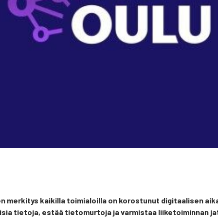
den mer­ki­tys kai­kil­la toi­mia­loil­la on koros­tu­nut digi­taa­li­sen 
sia tie­to­ja, estää tie­to­mur­to­ja ja var­mis­taa lii­ke­toi­min­nan j