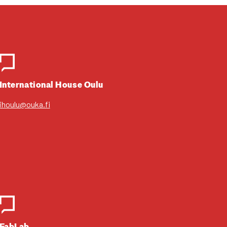
Inter­na­tio­nal House Oulu
ihoulu@ouka.fi
FabLab