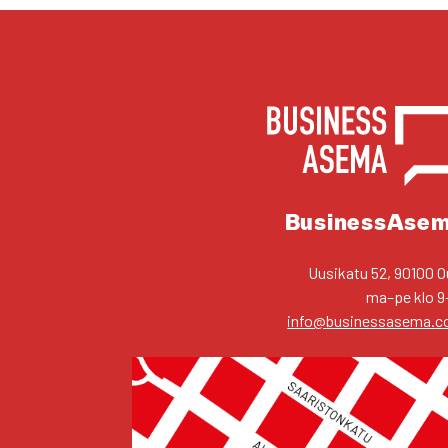
YHTEYS­TIE­DOT
Business­Ase
Uusi­ka­tu 52, 90100 O
ma–pe klo 9
info@businessasema.