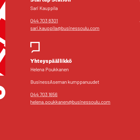
Sari Kaup­pi­la
044 703 8301
sari.kauppila@businessoulu.com
Yhteys­pääl­lik­kö
Hele­na Pouk­ka­nen
Business­Aseman kump­pa­nuu­det
044 703 1656
am
You­Tu­be
helena.poukkanen@businessoulu.com