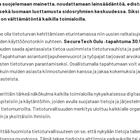
taa suo­je­le­maan mai­net­ta, nou­dat­ta­maan lain­sää­dän­töä, edis­
yä sekä luo­maan luot­ta­mus­ta sidos­ryh­mien kes­kuu­des­sa. Sik­si ti
 vält­tä­mä­tön­tä kai­kil­la toi­mia­loil­la.
lla tie­to­tur­van kehit­tä­mi­sen etu­rin­ta­mas­sa niin uusien rat­kai­su­
ui­den käyt­töön­o­ton­kin suh­teen.
Secu­re­Tech Oulu ‑tapah­tu­ma 30
suu­den saa­da ajan­ta­sais­ta tie­toa uusim­mis­ta tie­to­tur­vau­his­ta ja par
. Tapah­tu­man asian­tun­ti­ja­pu­heen­vuo­rot ja työ­pa­jat tar­joa­vat arvo­k
s­ten tie­to­tur­van paran­ta­mi­sek­si. Osal­lis­tu­mal­la tapah­tu­maan voit 
 kuin mui­den asias­ta kiin­nos­tu­nei­den kans­sa ja jakaa koke­muk­sia ja
aas­teis­ta.
 erit­täin tär­keä näkö­kul­ma kai­kil­la toi­mia­loil­la nyky­ai­kai­ses­sa digi­t
i­tei­siin ja käy­tän­töi­hin, joi­den avul­la suo­ja­taan tie­to­ja ja jär­jes­tel­m
tie­to­mur­roil­ta. Tie­to­tur­val­li­suu­den mer­ki­tys ulot­tuu kaik­kial­le orga­n
siin ja yksit­täi­siin ihmi­siin.
t­tää huo­mio­ta tie­to­tur­val­li­suu­teen on se, että nyky­ään tie­to­ja tal­len
­li­ses­sa muo­dos­sa. Tämä tekee tie­dois­ta alt­tiim­pia var­kauk­sil­le tai vä