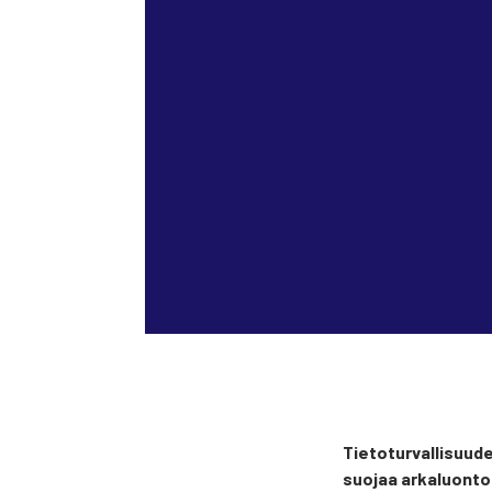
Tie­to­tur­val­li­suu­
suo­jaa arka­luon­toi­