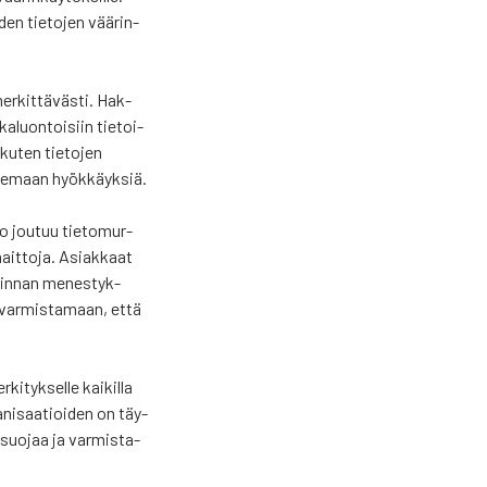
­den tie­to­jen vää­rin­
mer­kit­tä­väs­ti. Hak­
­luon­toi­siin tie­toi­
, kuten tie­to­jen
­se­maan hyök­käyk­siä.
io jou­tuu tie­to­mur­
hait­to­ja. Asiak­kaat
i­min­nan menes­tyk­
a var­mis­ta­maan, että
i­tyk­sel­le kai­kil­la
ga­ni­saa­tioi­den on täy­
o­suo­jaa ja var­mis­ta­