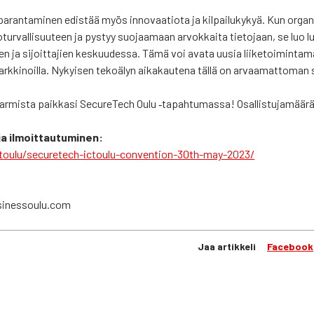
n paran­ta­mi­nen edis­tää myös inno­vaa­tio­ta ja kil­pai­lu­ky­kyä. Kun orga­
o­tur­val­li­suu­teen ja pys­tyy suo­jaa­maan arvok­kai­ta tie­to­jaan, se luo 
n ja sijoit­ta­jien kes­kuu­des­sa. Tämä voi ava­ta uusia lii­ke­toi­min­ta­mah
rk­ki­noil­la. Nykyi­sen teko­ä­lyn aika­kau­te­na täl­lä on arvaa­mat­to­man s
var­mis­ta paik­ka­si Secu­re­Tech Oulu ‑tapah­tu­mas­sa! Osal­lis­tu­ja­mää­rä
a ilmoit­tau­tu­mi­nen:
ctoulu/securetech-ictoulu-convention-30th-may-2023/
sinessoulu.com
Jaa artikkeli
Facebook