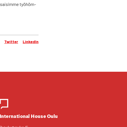
tä sai­sim­me työ­höm­
Twitter
LinkedIn
Inter­na­tio­nal House Oulu