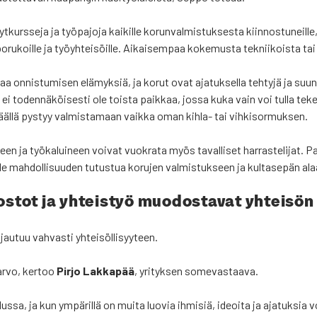
­kurs­se­ja ja työ­pa­jo­ja kai­kil­le korun­val­mis­tuk­ses­ta kiin­nos­tu­neil­le, 
po­ru­koil­le ja työyh­tei­söil­le. Aikai­sem­paa koke­mus­ta tek­nii­kois­ta tai v
 saa onnis­tu­mi­sen elä­myk­siä, ja korut ovat aja­tuk­sel­la teh­ty­jä ja suun
 ei toden­nä­köi­ses­ti ole tois­ta paik­kaa, jos­sa kuka vain voi tul­la te
 Tääl­lä pys­tyy val­mis­ta­maan vaik­ka oman kih­la- tai vih­ki­sor­muk­sen.
i­neen ja työ­ka­lui­neen voi­vat vuo­kra­ta myös taval­li­set har­ras­te­li­jat.
eil­le mah­dol­li­suu­den tutus­tua koru­jen val­mis­tuk­seen ja kul­ta­se­pän al
os­tot ja yhteis­työ muo­dos­ta­vat yhtei­sön
u­tuu vah­vas­ti yhtei­söl­li­syy­teen.
arvo, ker­too
Pir­jo Lak­ka­pää
, yri­tyk­sen some­vas­taa­va.
us­sa, ja kun ympä­ril­lä on mui­ta luo­via ihmi­siä, ideoi­ta ja aja­tuk­sia vo