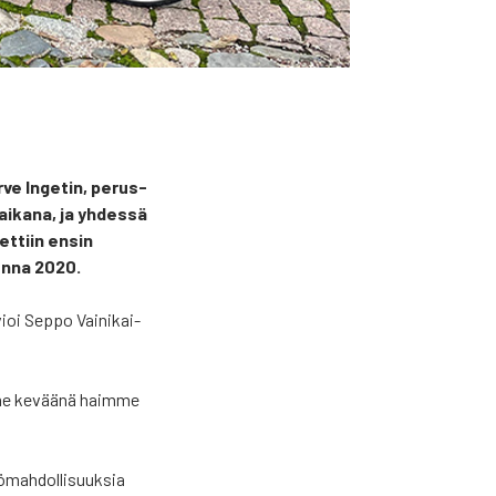
ir­ve Inge­tin, perus­
n aika­na, ja yhdes­sä
tet­tiin ensin
on­na 2020.
ioi Sep­po Vai­ni­kai­
 vii­me kevää­nä haim­me
­mah­dol­li­suuk­sia