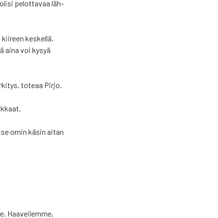
li­si pelot­ta­vaa läh­
kii­reen kes­kel­lä.
­lä aina voi kysyä
i­tys, tote­aa Pir­jo.
ak­kaat.
n itse omin käsin aitan
­le. Haa­vei­lem­me,