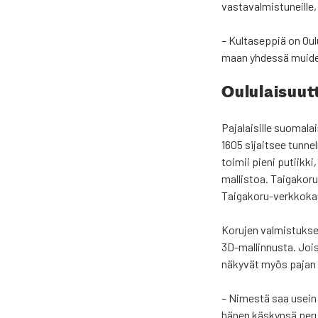
vas­ta­val­mis­tu­neil­l
– Kul­ta­sep­piä on Ou
maan yhdes­sä mui­den
Oulu­lai­suut­
Paja­lai­sil­le suo­ma­l
1605 sijait­see tun­nel
toi­mii pie­ni putiik­
mal­lis­toa. Tai­ga­ko­ru
Tai­ga­ko­ru-verk­ko­k
Koru­jen val­mis­tuk­se
3D-mal­lin­nus­ta. Jois­
näky­vät myös pajan n
– Nimes­tä saa usein a
hänen käs­kyn­sä perus­