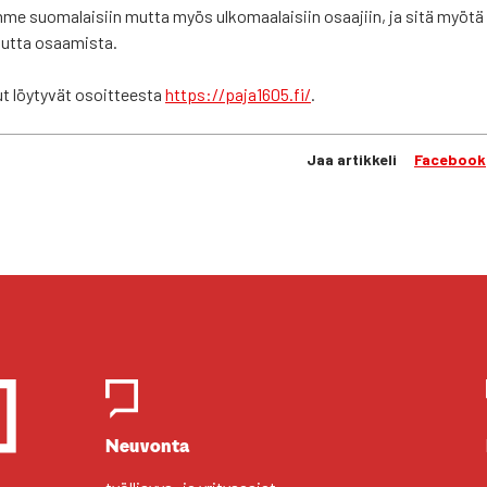
im­me suo­ma­lai­siin mut­ta myös ulko­maa­lai­siin osaa­jiin, ja sitä myö­
 uut­ta osaa­mis­ta.
ut löy­ty­vät osoit­tees­ta
https://paja1605.fi/
.
Jaa artikkeli
Facebook
Yhteys­hen­ki­löt
Neu­von­ta