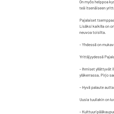
On myös help­poa kysyä 
teä itse­näi­seen yrit­t
Paja­lai­set tsemp­paa­v
Lisäk­si kai­kil­la on 
neu­voa toi­sil­ta.
– Yhdes­sä on muka­vam­
Yrit­tä­jyy­des­sä Paja
– Ihmi­set yllät­ty­vät
ylä­ker­ras­sa, Pir­jo s
– Hyvä palau­te aut­t
Uusia tuu­lia­kin on lu
– Kult­tuu­ri­pää­kau­pu