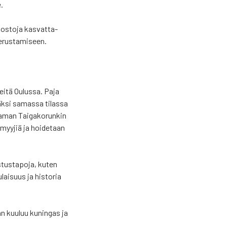
e.
s­to­ja kas­vat­ta­
rus­ta­mi­seen.
tei­tä Oulus­sa. Paja
säk­si samas­sa tilas­sa
­man Tai­ga­ko­run­kin
n­myy­jiä ja hoi­de­taan
­tus­ta­po­ja, kuten
lai­suus ja his­to­ria
an kuu­luu kunin­gas ja