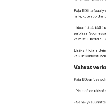
Paja 1605 tar­jo­aa lyhyt
mil­le, kuten polt­ta­ri­
– Idea riit­tää, tääl­lä
pa­jois­sa. Suo­mes­sa
val­mis­tuu ker­ral­la.
Lisäk­si tilo­ja lait­te
kai­kil­le kiin­nos­tu­n
Vah­vat ver­k
Paja 1605:n idea poh­ja
– Yhtei­sö on tär­keä 
– Se näkyy suun­nit­te­l