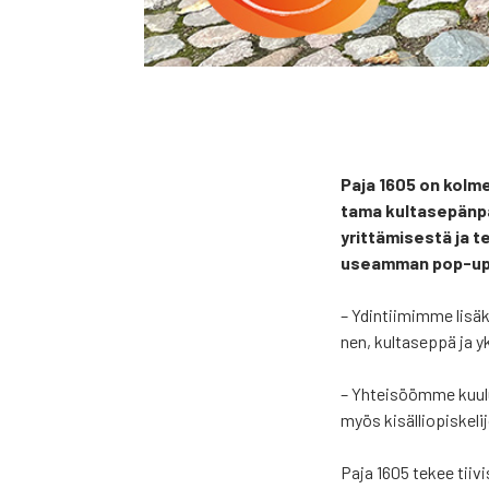
Paja 1605 on kol­men 
ta­ma kul­ta­se­pän­pa
yrit­tä­mi­ses­tä ja 
useam­man pop-up-m
– Ydin­tii­mim­me lisä
nen, kul­ta­sep­pä ja yk
– Yhtei­sööm­me kuu­luu 
myös kisäl­lio­pis­ke­li­j
Paja 1605 tekee tii­vis­