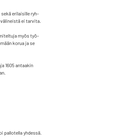
sekä eri­lai­sil­le ryh­
äli­neis­tä ei tar­vi­ta.
­ni­tel­tu­ja myös työ­
ke­mään korua ja se
 Paja 1605 antaa­kin
aan.
i pal­lo­tel­la yhdes­sä.