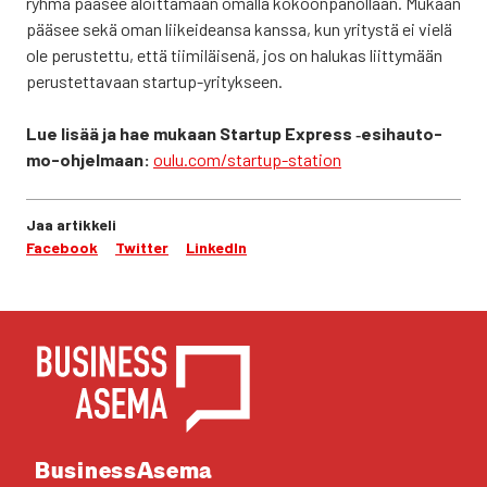
ryh­mä pää­see aloit­ta­maan omal­la kokoon­pa­nol­laan. Mukaan
pää­see sekä oman lii­kei­dean­sa kans­sa, kun yri­tys­tä ei vie­lä
ole perus­tet­tu, että tii­mi­läi­se­nä, jos on halu­kas liit­ty­mään
perus­tet­ta­vaan star­tup-yri­tyk­seen.
Lue lisää ja hae mukaan Star­tup Express ‑esi­hau­to­
mo-ohjel­maan:
oulu.com/startup-station
Jaa artikkeli
Facebook
Twitter
LinkedIn
YHTEYS­TIE­DOT
Business­Asema