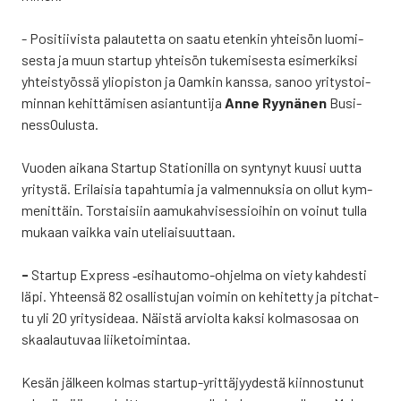
- Posi­tii­vis­ta palau­tet­ta on saa­tu eten­kin yhtei­sön luo­mi­
ses­ta ja muun star­tup yhtei­sön tuke­mi­ses­ta esi­mer­kik­si
yhteis­työs­sä yli­opis­ton ja Oam­kin kans­sa, sanoo yri­tys­toi­
min­nan kehit­tä­mi­sen asian­tun­ti­ja
Anne Ryy­nä­nen
Busi­
nes­sOu­lus­ta.
Vuo­den aika­na Star­tup Sta­tio­nil­la on syn­ty­nyt kuusi uut­ta
yri­tys­tä. Eri­lai­sia tapah­tu­mia ja val­men­nuk­sia on ollut kym­
me­nit­täin. Tors­tai­siin aamu­kah­vi­ses­sioi­hin on voi­nut tul­la
mukaan vaik­ka vain ute­liai­suut­taan.
-
Star­tup Express ‑esi­hau­to­mo-ohjel­ma on vie­ty kah­des­ti
läpi. Yhteen­sä 82 osal­lis­tu­jan voi­min on kehi­tet­ty ja pitc­hat­
tu yli 20 yri­ty­si­de­aa. Näis­tä arviol­ta kak­si kol­mas­osaa on
skaa­lau­tu­vaa lii­ke­toi­min­taa.
Kesän jäl­keen kol­mas star­tup-yrit­tä­jyy­des­tä kiin­nos­tu­nut