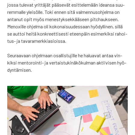
jos­sa tule­vat yrit­tä­jät pää­se­vät esit­te­le­mään idean­sa suu­
rem­mal­le ylei­söl­le. Toki ennen sitä val­men­nus­oh­jel­ma on
anta­nut opit myös menes­tyk­sek­kää­seen pitc­hauk­seen.
Menoxil­le ohjel­ma oli koko­nai­suu­des­saan hyö­dyl­li­nen, sil­lä
se aut­toi hei­tä kon­kreet­ti­ses­ti eteen­päin esi­mer­kik­si rahoi­
tus- ja tava­ra­merk­ki­asiois­sa.
Seu­raa­vaan ohjel­maan osal­lis­tu­jil­le he halua­vat antaa vin­
kik­si men­to­roin­ti- ja ver­tais­tu­ki­nä­kö­kul­man aktii­vi­sen hyö­
dyn­tä­mi­sen.