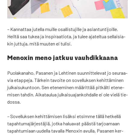
– Kan­nat­taa jutel­la muil­le osal­lis­tu­jil­le ja asian­tun­ti­joil­le.
Heil­tä saa tukea ja ins­pi­raa­tio­ta, ja tulee aja­tel­tua sel­lai­sia­
kin jut­tu­ja, mitä muu­ten ei tuli­si.
Menoxin meno jat­kuu vauh­dik­kaa­na
Puo­la­ka­na­ho, Pasa­nen ja Leh­ti­nen suun­nit­te­le­vat jo seu­raa­
via etap­pe­ja. Tär­kein tavoi­te on sovel­luk­sen kehit­tä­mi­nen
jul­kai­su­kun­toon. Sen ete­ne­mi­nen mää­rit­tää pit­käl­ti ete­ne­
mi­sen tah­din. Aika­tau­lua jul­kai­sua­jan­koh­dal­le ei ole vie­lä tie­
dos­sa.
– Sovel­luk­sen kehit­tä­mi­sen lisäk­si etsim­me täl­lä het­kel­lä
tapah­tu­ma­jär­jes­tä­jiä, jot­ka halua­vat pääs­tä tar­joa­maan
tapah­tu­mi­aan uudel­la taval­la Menoxin avul­la, Pasa­nen ker­