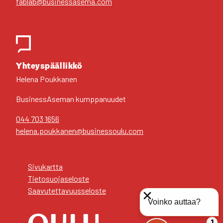
fablab@businessasema.com
Yhteys­pääl­lik­kö
Hele­na Pouk­ka­nen
Business­Aseman kump­pa­nuu­det
044 703 1656
helena.poukkanen@businessoulu.com
Sivu­kart­ta
Tie­to­suo­ja­se­los­te
Saa­vu­tet­ta­vuus­se­los­te
Voinko auttaa?
1