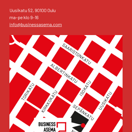
Uusi­ka­tu 52, 90100 Oulu
ma–pe klo 9–16
info@businessasema.com