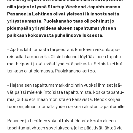
nil­la jär­jes­te­tys­sä Star­tup Wee­kend ‑tapah­tu­mas­sa.
Pasa­nen ja Leh­ti­nen oli­vat ylei­ses­ti kiin­nos­tu­nei­ta
yri­tys­tee­mas­ta. Puo­la­ka­na­ho taas oli poh­ti­nut jo
pidem­pään yri­ty­si­de­aa alu­een tapah­tu­mat yhteen
paik­kaan kokoa­vas­ta puhe­lin­so­vel­luk­ses­ta.
– Aja­tus läh­ti omas­ta tar­pees­ta­ni, kun kävin vii­kon­lop­pu­
reis­sul­la Tam­pe­reel­la. Oli­sin halun­nut löy­tää alu­een tapah­tu­
mat hel­pos­ti ja käte­väs­ti yhdes­tä pai­kas­ta. Sel­lais­ta ei kui­
ten­kaan ollut ole­mas­sa, Puo­la­ka­na­ho ker­too.
- Haja­nai­sen tapah­tu­ma­mark­ki­noin­nin vuok­si ihmi­set jää­
vät pait­si mie­len­kiin­toi­sis­ta tapah­tu­mis­ta, kos­ka tapah­tu­
mia jou­tuu etsi­mään monis­ta eri kana­vis­ta. Menox kor­jaa
tuon ongel­man tuo­mal­la yhden sel­keän alus­tan tapah­tu­mil­le.
Pasa­nen ja Leh­ti­nen vakuut­tui­vat ideas­ta koo­ta alu­een
tapah­tu­mat yhteen sovel­luk­seen, ja he päät­ti­vät läh­teä vie­