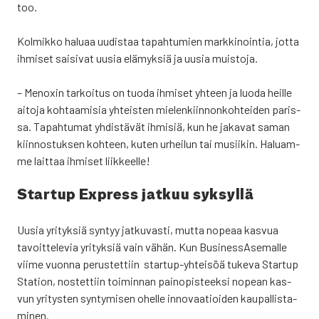
too.
Kol­mik­ko halu­aa uudis­taa tapah­tu­mien mark­ki­noin­tia, jot­ta
ihmi­set sai­si­vat uusia elä­myk­siä ja uusia muis­to­ja.
– Menoxin tar­koi­tus on tuo­da ihmi­set yhteen ja luo­da heil­le
aito­ja koh­taa­mi­sia yhteis­ten mie­len­kiin­non­koh­tei­den paris­
sa. Tapah­tu­mat yhdis­tä­vät ihmi­siä, kun he jaka­vat saman
kiin­nos­tuk­sen koh­teen, kuten urhei­lun tai musii­kin. Haluam­
me lait­taa ihmi­set liik­keel­le!
Star­tup Express jat­kuu syk­syl­lä
Uusia yri­tyk­siä syn­tyy jat­ku­vas­ti, mut­ta nope­aa kas­vua
tavoit­te­le­via yri­tyk­siä vain vähän. Kun Busi­ness­A­se­mal­le
vii­me vuon­na perus­tet­tiin star­tup-yhtei­söä tuke­va Star­tup
Sta­tion, nos­tet­tiin toi­min­nan pain­opis­teek­si nopean kas­
vun yri­tys­ten syn­ty­mi­sen ohel­le inno­vaa­tioi­den kau­pal­lis­ta­
mi­nen.