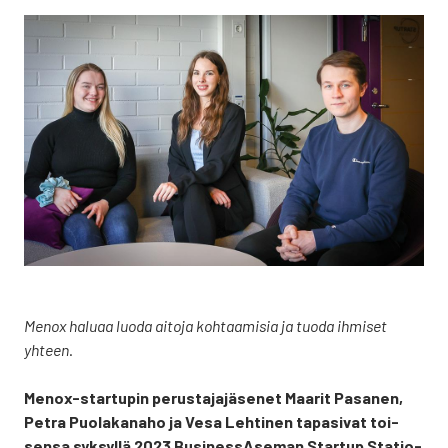
Menox halu­aa luo­da aito­ja koh­taa­mi­sia ja tuo­da ihmi­set
yhteen
.
Menox-star­tu­pin perus­ta­ja­jä­se­net Maa­rit Pasa­nen,
Pet­ra Puo­la­ka­na­ho ja Vesa Leh­ti­nen tapa­si­vat toi­
sen­sa syk­syl­lä 2023 Business­Aseman Star­tup Sta­tio­