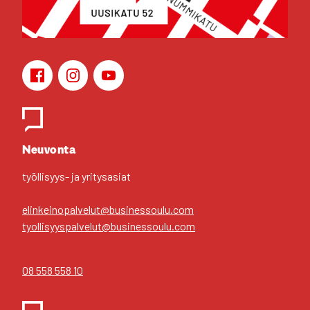
Face­book
Ins­ta­gram
You­Tu­be
Yhteys­hen­ki­löt
Neu­von­ta
työl­li­syys- ja yri­tys­asiat
elinkeinopalvelut@businessoulu.com
tyollisyyspalvelut@businessoulu.com
08 558 558 10