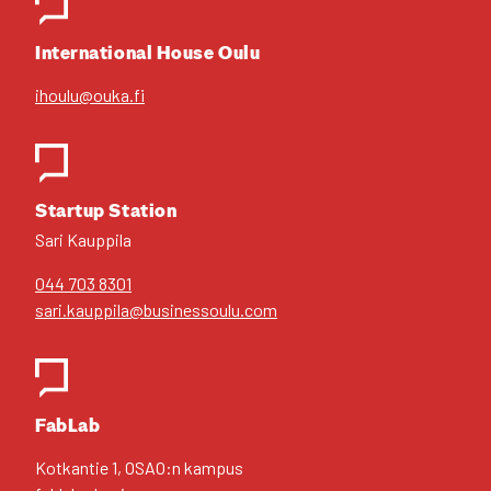
Inter­na­tio­nal House Oulu
ihoulu@ouka.fi
Star­tup Sta­tion
Sari Kaup­pi­la
044 703 8301
sari.kauppila@businessoulu.com
FabLab
Kot­kan­tie 1, OSAO:n kam­pus