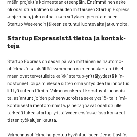
mään pro­jek­tia kol­mes­taan eteen­päin. Ensim­mäi­nen askel
oli osal­lis­tua kol­men kuu­kau­den mit­tai­seen Star­tup Express
‑ohjel­maan, joka antaa tukea yri­tyk­sen perus­ta­mi­seen.
Star­tup Wee­ken­din jäl­keen se tun­tui luon­te­val­ta jat­ku­mol­ta.
Star­tup Expres­sis­tä tie­toa ja kon­tak­
te­ja
Star­tup Express on sadan päi­vän mit­tai­nen esi­hau­to­mo-
ohjel­ma, joka sisäl­tää kym­me­nen val­men­nus­ker­taa. Ohjel­
maan ovat ter­ve­tul­lei­ta kaik­ki star­tup-yrit­tä­jyy­des­tä kiin­
nos­tu­neet, oli­pa mie­les­sä sit­ten oma yri­tys­idea tai innos­tus
liit­tyä uuteen tii­miin. Val­men­nus­ker­rat koos­tu­vat luen­nois­
ta, asian­tun­ti­joi­den puheen­vuo­rois­ta sekä yksi­lö- tai tii­mi­
koh­tai­ses­ta men­to­roin­nis­ta, ja ne tar­joa­vat osal­lis­tu­jil­le
tär­ke­ää tukea star­tup-yrit­tä­jyy­den ensias­ke­lis­sa kon­kreet­
tis­ten työ­ka­lu­jen kaut­ta.
Val­men­nus­oh­jel­ma hui­pen­tuu hyvän­tuu­li­seen Demo Day­hin,