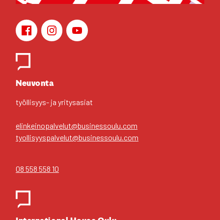
Face­book
Ins­ta­gram
You­Tu­be
Yhteys­hen­ki­löt
Neu­von­ta
työl­li­syys- ja yri­tys­asiat
elinkeinopalvelut@businessoulu.com
tyollisyyspalvelut@businessoulu.com
08 558 558 10