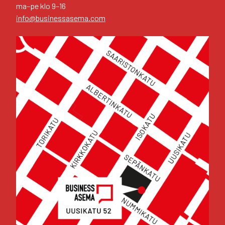
ma–pe klo 9–16
info@businessasema.com