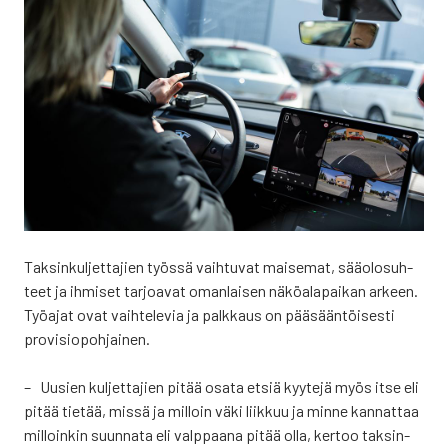
Tak­sin­kul­jet­ta­jien työs­sä vaih­tu­vat mai­se­mat, sää­olo­suh­
teet ja ihmi­set tar­joa­vat oman­lai­sen näkö­ala­pai­kan arkeen.
Työ­ajat ovat vaih­te­le­via ja palk­kaus on pää­sään­töi­ses­ti
pro­vi­sio­poh­jai­nen.
– Uusien kul­jet­ta­jien pitää osa­ta etsiä kyy­te­jä myös itse eli
pitää tie­tää, mis­sä ja mil­loin väki liik­kuu ja min­ne kan­nat­taa
mil­loin­kin suun­na­ta eli valp­paa­na pitää olla, ker­too tak­sin­