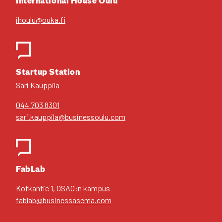
Inter­na­tio­nal House Oulu
ihoulu@ouka.fi
Star­tup Sta­tion
Sari Kaup­pi­la
044 703 8301
sari.kauppila@businessoulu.com
FabLab
Kot­kan­tie 1, OSAO:n kam­pus
fablab@businessasema.com