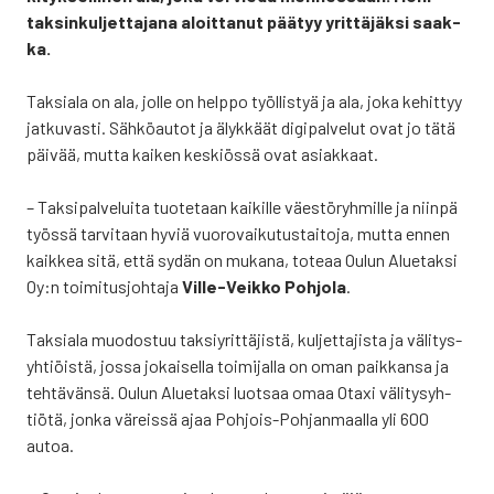
tak­sin­kul­jet­ta­ja­na aloit­ta­nut pää­tyy yrit­tä­jäk­si saak­
ka.
Tak­sia­la on ala, jol­le on help­po työl­lis­tyä ja ala, joka kehit­tyy
jat­ku­vas­ti. Säh­kö­au­tot ja älyk­käät digi­pal­ve­lut ovat jo tätä
päi­vää, mut­ta kai­ken kes­kiös­sä ovat asiak­kaat.
– Tak­si­pal­ve­lui­ta tuo­te­taan kai­kil­le väes­tö­ryh­mil­le ja niin­pä
työs­sä tar­vi­taan hyviä vuo­ro­vai­ku­tus­tai­to­ja, mut­ta ennen
kaik­kea sitä, että sydän on muka­na, tote­aa Oulun Alue­tak­si
Oy:n toi­mi­tus­joh­ta­ja
Vil­le-Veik­ko Poh­jo­la
.
Tak­sia­la muo­dos­tuu tak­siy­rit­tä­jis­tä, kul­jet­ta­jis­ta ja väli­tys­
yh­tiöis­tä, jos­sa jokai­sel­la toi­mi­jal­la on oman paik­kan­sa ja
teh­tä­vän­sä. Oulun Alue­tak­si luot­saa omaa Otaxi väli­tys­yh­
tiö­tä, jon­ka väreis­sä ajaa Poh­jois-Poh­jan­maal­la yli 600
autoa.