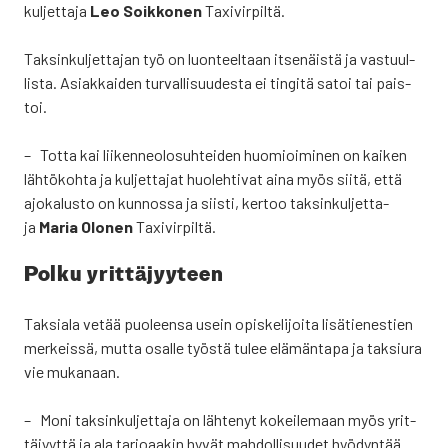
kul­jet­ta­ja
Leo Soik­ko­nen
Taxi­vir­pil­tä.
Tak­sin­kul­jet­ta­jan työ on luon­teel­taan itse­näis­tä ja vas­tuul­
lis­ta. Asiak­kai­den tur­val­li­suu­des­ta ei tin­gi­tä satoi tai pais­
toi.
– Tot­ta kai lii­ken­neo­lo­suh­tei­den huo­mioi­mi­nen on kai­ken
läh­tö­koh­ta ja kul­jet­ta­jat huo­leh­ti­vat aina myös sii­tä, että
ajo­ka­lus­to on kun­nos­sa ja siis­ti, ker­too tak­sin­kul­jet­ta­
ja
Maria Olo­nen
Taxi­vir­pil­tä.
Pol­ku yrit­tä­jyy­teen
Tak­sia­la vetää puo­leen­sa usein opis­ke­li­joi­ta lisä­tie­nes­tien
mer­keis­sä, mut­ta osal­le työs­tä tulee elä­män­ta­pa ja tak­siu­ra
vie muka­naan.
– Moni tak­sin­kul­jet­ta­ja on läh­te­nyt kokei­le­maan myös yrit­
tä­jyyt­tä ja ala tar­jo­aa­kin hyvät mah­dol­li­suu­det hyö­dyn­tää