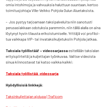
omia into­hi­mo­ja ja vah­vuuk­sia halut­tuun suun­taan, ker­too
toi­mi­tus­joh­ta­ja Vil­le-Veik­ko Poh­jo­la Oulun Alue­tak­sis­ta.
– Jos pys­tyy tar­joa­maan tak­si­pal­ve­lui­ta niin sano­tus­ti
perus­asiak­kaan odo­tuk­sia parem­min, niin täl­lä alal­la on aina
löy­ty­nyt hyvin tilaus­ta eri­kois­tu­mi­sel­le. Yrit­tä­jä voi pro­fi­loi­
tua vaik­ka­pa VIP- tai inva­tak­si­kul­je­tuk­siin Poh­jo­la jat­kaa.
Tak­sia­la työl­lis­tää! – video­sar­jas­sa
esi­tel­lään tak­sia­lan
eri­tyis­piir­tei­tä ja kul­jet­ta­jan työn­ku­vaa. Valit­se videois­ta
sinua kiin­nos­ta­vat tai kat­so vaik­ka kaik­ki:
Tak­sia­la työl­lis­tää ‑video­sar­ja
Hyö­dyl­li­si­siä link­ke­jä:
Tak­sin­kul­jet­ta­jan ajo­lu­pa | Tra­ficom