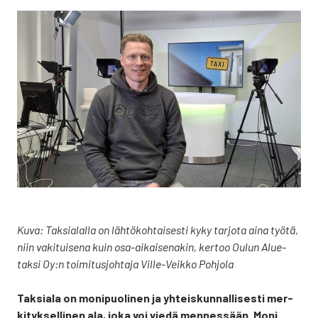
Kuva: Tak­sia­lal­la on läh­tö­koh­tai­ses­ti kyky tar­jo­ta aina työ­tä,
niin vaki­tui­se­na kuin osa-aikai­se­na­kin, ker­too Oulun Alue­
tak­si Oy:n toi­mi­tus­joh­ta­ja Vil­le-Veik­ko Poh­jo­la
Tak­sia­la on moni­puo­li­nen ja yhteis­kun­nal­li­ses­ti mer­
ki­tyk­sel­li­nen ala, joka voi vie­dä men­nes­sään. Moni