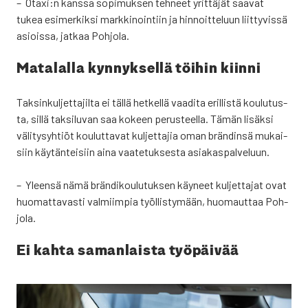
– Otaxi:n kans­sa sopi­muk­sen teh­neet yrit­tä­jät saa­vat
tukea esi­mer­kik­si mark­ki­noin­tiin ja hin­noit­te­luun liit­ty­vis­sä
asiois­sa, jat­kaa Poh­jo­la.
Mata­lal­la kyn­nyk­sel­lä töi­hin kiin­ni
Tak­sin­kul­jet­ta­jil­ta ei täl­lä het­kel­lä vaa­di­ta eril­lis­tä kou­lu­tus­
ta, sil­lä tak­si­lu­van saa kokeen perus­teel­la. Tämän lisäk­si
väli­tys­yh­tiöt kou­lut­ta­vat kul­jet­ta­jia oman brän­din­sä mukai­
siin käy­tän­tei­siin aina vaa­te­tuk­ses­ta asia­kas­pal­ve­luun.
– Yleen­sä nämä brän­di­kou­lu­tuk­sen käy­neet kul­jet­ta­jat ovat
huo­mat­ta­vas­ti val­miim­pia työl­lis­ty­mään, huo­maut­taa Poh­
jo­la.
Ei kah­ta saman­lais­ta työ­päi­vää