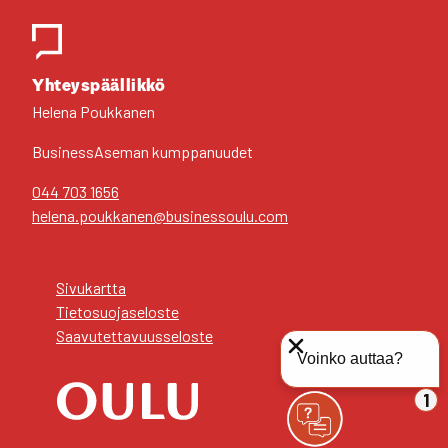
Yhteys­pääl­lik­kö
Hele­na Pouk­ka­nen
Business­Aseman kump­pa­nuu­det
044 703 1656
helena.poukkanen@businessoulu.com
Sivu­kart­ta
Tie­to­suo­ja­se­los­te
Saa­vu­tet­ta­vuus­se­los­te
Voinko auttaa?
1