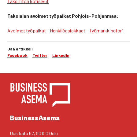
Tak­si­lii­ton koti­si­vut
Tak­sia­lan avoi­met työ­pai­kat Poh­jois-Poh­jan­maa:
Avoi­met työ­pai­kat – Hen­ki­lö­asiak­kaat – Työ­mark­ki­na­to­ri
Jaa artikkeli
Facebook
Twitter
LinkedIn
YHTEYS­TIE­DOT
Business­Asema
Uusi­ka­tu 52, 90100 Oulu