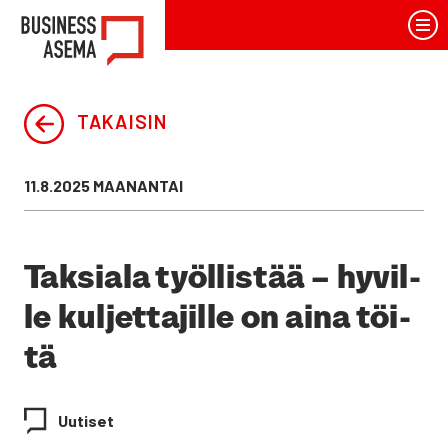
Siirry
BusinessAsema
sisältöön
TAKAISIN
Julkaistu
11.8.2025 MAANANTAI
Tak­sia­la työl­lis­tää – hyvil­
le kul­jet­ta­jil­le on aina töi­
tä
Uutiset