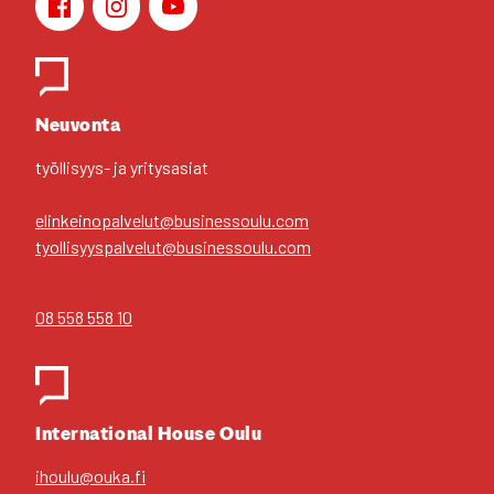
Face­book
Ins­ta­gram
You­Tu­be
Yhteys­hen­ki­löt
Neu­von­ta
työl­li­syys- ja yri­tys­asiat
elinkeinopalvelut@businessoulu.com
tyollisyyspalvelut@businessoulu.com
08 558 558 10
Inter­na­tio­nal House Oulu
ihoulu@ouka.fi