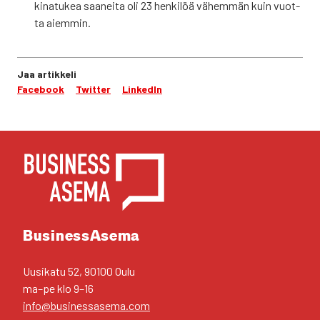
ki­na­tu­kea saa­nei­ta oli 23 hen­ki­löä vähem­män kuin vuot­
ta aiem­min.
Jaa artikkeli
Facebook
Twitter
LinkedIn
YHTEYS­TIE­DOT
Business­Asema
Uusi­ka­tu 52, 90100 Oulu
ma–pe klo 9–16
info@businessasema.com