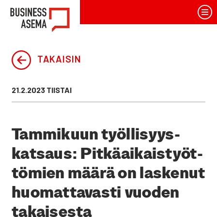
Siirry
BusinessAsema
sisältöön
TAKAISIN
Julkaistu
21.2.2023 TIISTAI
Tam­mi­kuun työl­li­syys­
kat­saus: Pit­kä­ai­kais­työt­
tö­mien mää­rä on las­ke­nut
huo­mat­ta­vas­ti vuo­den
takai­ses­ta