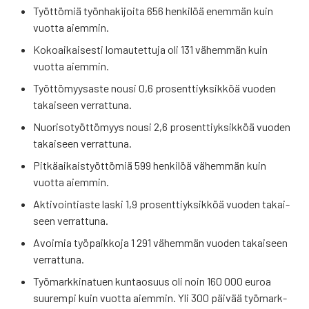
Työt­tö­miä työn­ha­ki­joi­ta 656 hen­ki­löä enem­män kuin
vuot­ta aiem­min.
Kokoai­kai­ses­ti lomau­tet­tu­ja oli 131 vähem­män kuin
vuot­ta aiem­min.
Työt­tö­myy­sas­te nousi 0,6 pro­sent­tiyk­sik­köä vuo­den
takai­seen ver­rat­tu­na.
Nuo­ri­so­työt­tö­myys nousi 2,6 pro­sent­tiyk­sik­köä vuo­den
takai­seen ver­rat­tu­na.
Pit­kä­ai­kais­työt­tö­miä 599 hen­ki­löä vähem­män kuin
vuot­ta aiem­min.
Akti­voin­tias­te las­ki 1,9 pro­sent­tiyk­sik­köä vuo­den takai­
seen ver­rat­tu­na.
Avoi­mia työ­paik­ko­ja 1 291 vähem­män vuo­den takai­seen
ver­rat­tu­na.
Työ­mark­ki­na­tuen kun­tao­suus oli noin 160 000 euroa
suu­rem­pi kuin vuot­ta aiem­min. Yli 300 päi­vää työ­mark­