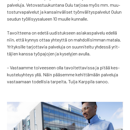
pal­ve­lu­ja. Veto­vas­tuu­kun­ta­na Oulu tar­jo­aa myös mm. muu­
tos­tur­va­pal­ve­lut ja kan­sain­vä­li­set työn­vä­li­tys­pal­ve­lut Oulun
seu­dun työl­li­syy­sa­lu­een 10 muul­le kun­nal­le.
Tavoit­tee­na on ede­tä uudis­tuk­seen asia­kas­pal­ve­lu edel­lä
niin, että kyn­nys ottaa yhteyt­tä on mah­dol­li­sim­man mata­la.
Yri­tyk­sil­le tar­jot­ta­via pal­ve­lu­ja on suun­ni­tel­tu yhdes­sä yrit­
tä­jien kans­sa työ­pa­jo­jen ja kyse­ly­jen avul­la.
– Vas­taam­me toi­vee­seen olla tavoi­tet­ta­vis­sa ja pitää kes­
kus­te­lu­yh­teys yllä. Näin pää­sem­me kehit­tä­mään pal­ve­lu­ja
vas­taa­maan todel­li­sia tar­pei­ta, Tui­ja Karp­pi­la sanoo.