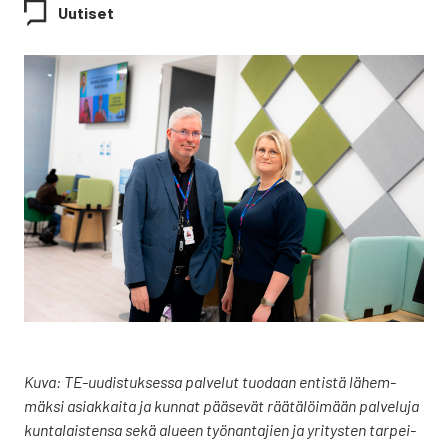
Uutiset
Kuva: TE-uudis­tuk­ses­sa pal­ve­lut tuo­daan entis­tä lähem­
mäk­si asiak­kai­ta ja kun­nat pää­se­vät rää­tä­löi­mään pal­ve­lu­ja
kun­ta­lais­ten­sa sekä alu­een työ­nan­ta­jien ja yri­tys­ten tar­pei­