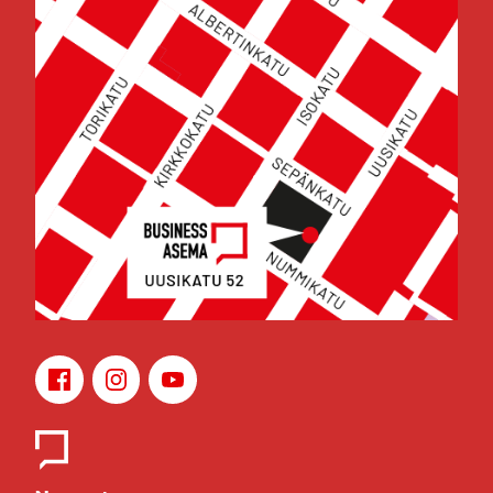
Face­book
Ins­ta­gram
You­Tu­be
Yhteys­hen­ki­löt