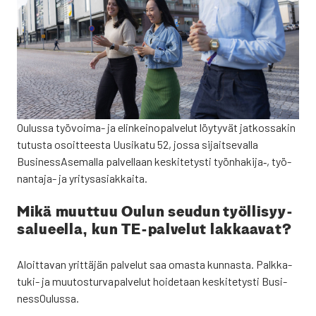
Oulus­sa työ­voi­ma- ja elin­kei­no­pal­ve­lut löy­ty­vät jat­kos­sa­kin
tutus­ta osoit­tees­ta Uusi­ka­tu 52, jos­sa sijait­se­val­la
Business­Asemalla pal­vel­laan kes­ki­te­tys­ti työnhakija‑, työ­
nan­ta­ja- ja yri­tys­asiak­kai­ta.
Mikä muut­tuu Oulun seu­dun työl­li­syy­
sa­lu­eel­la, kun TE-pal­ve­lut lak­kaa­vat?
Aloit­ta­van yrit­tä­jän pal­ve­lut saa omas­ta kun­nas­ta. Palk­ka­
tu­ki- ja muu­tos­tur­va­pal­ve­lut hoi­de­taan kes­ki­te­tys­ti Busi­
nes­sOu­lus­sa.