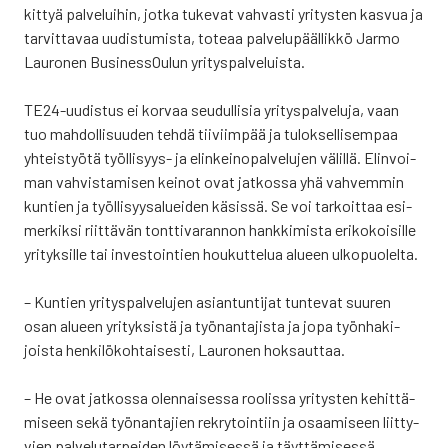
kit­tyä pal­ve­lui­hin, jot­ka tuke­vat vah­vas­ti yri­tys­ten kas­vua ja
tar­vit­ta­vaa uudis­tu­mis­ta, tote­aa pal­ve­lu­pääl­lik­kö Jar­mo
Lau­ro­nen Business­Oulun yri­tys­pal­ve­luis­ta.
TE24-uudis­tus ei kor­vaa seu­dul­li­sia yri­tys­pal­ve­lu­ja, vaan
tuo mah­dol­li­suu­den teh­dä tii­viim­pää ja tulok­sel­li­sem­paa
yhteis­työ­tä työl­li­syys- ja elin­kei­no­pal­ve­lu­jen välil­lä. Elin­voi­
man vah­vis­ta­mi­sen kei­not ovat jat­kos­sa yhä vah­vem­min
kun­tien ja työl­li­syy­sa­luei­den käsis­sä. Se voi tar­koit­taa esi­
mer­kik­si riit­tä­vän tont­ti­va­ran­non hank­ki­mis­ta eri­ko­koi­sil­le
yri­tyk­sil­le tai inves­toin­tien hou­kut­te­lua alu­een ulko­puo­lel­ta.
– Kun­tien yri­tys­pal­ve­lu­jen asian­tun­ti­jat tun­te­vat suu­ren
osan alu­een yri­tyk­sis­tä ja työ­nan­ta­jis­ta ja jopa työn­ha­ki­
jois­ta hen­ki­lö­koh­tai­ses­ti, Lau­ro­nen hok­saut­taa.
– He ovat jat­kos­sa olen­nai­ses­sa roo­lis­sa yri­tys­ten kehit­tä­
mi­seen sekä työ­nan­ta­jien rek­ry­toin­tiin ja osaa­mi­seen liit­ty­
vien pal­ve­lu­tar­pei­den löy­tä­mi­ses­sä ja täyt­tä­mi­ses­sä.