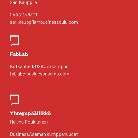
Sari Kaup­pi­la
044 703 8301
sari.kauppila@businessoulu.com
FabLab
Kot­kan­tie 1, OSAO:n kam­pus
fablab@businessasema.com
Yhteys­pääl­lik­kö
Hele­na Pouk­ka­nen
Business­Aseman kump­pa­nuu­det