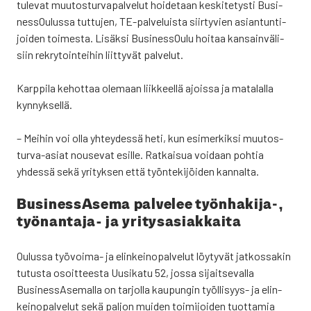
tule­vat muu­tos­tur­va­pal­ve­lut hoi­de­taan kes­ki­te­tys­ti Busi­
nes­sOu­lus­sa tut­tu­jen, TE-pal­ve­luis­ta siir­ty­vien asian­tun­ti­
joi­den toi­mes­ta. Lisäk­si Business­Oulu hoi­taa kan­sain­vä­li­
siin rek­ry­toin­tei­hin liit­ty­vät pal­ve­lut.
Karp­pi­la kehot­taa ole­maan liik­keel­lä ajois­sa ja mata­lal­la
kyn­nyk­sel­lä.
– Mei­hin voi olla yhtey­des­sä heti, kun esi­mer­kik­si muu­tos­
tur­va-asiat nouse­vat esil­le. Rat­kai­sua voi­daan poh­tia
yhdes­sä sekä yri­tyk­sen että työn­te­ki­jöi­den kan­nal­ta.
Business­Asema pal­ve­lee työnhakija‑,
työ­nan­ta­ja- ja yri­tys­asiak­kai­ta
Oulus­sa työ­voi­ma- ja elin­kei­no­pal­ve­lut löy­ty­vät jat­kos­sa­kin
tutus­ta osoit­tees­ta Uusi­ka­tu 52, jos­sa sijait­se­val­la
Business­Asemalla on tar­jol­la kau­pun­gin työl­li­syys- ja elin­
kei­no­pal­ve­lut sekä pal­jon mui­den toi­mi­joi­den tuot­ta­mia