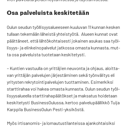
Osa pal­ve­luis­ta kes­ki­te­tään
Oulun seu­dun työl­li­syy­sa­lu­ee­seen kuu­lu­van 11 kun­nan kes­ken
tul­laan teke­mään läheis­tä yhteis­työ­tä. Alu­een kun­nat ovat
päät­tä­neet, että läh­tö­koh­tai­ses­ti jokai­nen asu­kas saa työl­
li­syys- ja elin­kei­no­pal­ve­lut jat­kos­sa omas­ta kun­nas­ta, mut­
ta osa pal­ve­luis­ta tuo­te­taan kes­ki­te­tys­ti.
– Kun­tien vas­tuul­la on yrit­tä­jien neu­von­ta ja ohjaus, aloit­ta­
van yrit­tä­jän pal­ve­lu­jen jär­jes­tä­mi­nen sekä työn­vä­li­tys eli
yri­tys­ten rek­ry­toin­ti­pal­ve­lu­jen tuot­ta­mi­nen. Esi­mer­kik­si
start­ti­ra­haa voi hakea omas­ta kun­nas­ta. Oulun seu­dun työl­
li­syy­sa­lu­eel­la start­ti­ra­ha­pää­tök­set ja mak­sa­tus hoi­de­taan
kes­ki­te­tys­ti Busi­nes­sOu­lus­sa, ker­too pal­ve­lu­pääl­lik­kö Tui­ja
Karp­pi­la Business­Oulun Pes­ti-yksi­kös­tä.
Myös irti­sa­no­mis- ja lomau­tus­ti­lan­teis­sa ajan­koh­tai­sik­si