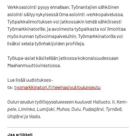
Verk­ko­asioin­ti pysyy ennal­laan. Työ­nan­ta­jien säh­köi­nen
asioin­ti säi­lyy nykyi­ses­sä Oma asioin­ti ‑verk­ko­pal­ve­lus­sa.
Työ­paik­kail­moi­tuk­sen voi jat­kos­sa­kin teh­dä säh­köi­ses­ti
Työ­mark­ki­na­to­ril­le, ja avoi­mes­ta työ­pai­kas­ta voi ilmoit­taa
myös kun­nan työ­voi­ma­pal­ve­lui­hin. Työ­mark­ki­na­to­ril­la voi
lisäk­si sela­ta työn­ha­ki­joi­den pro­fii­le­ja.
Työ­lu­pa-asiat käsi­tel­lään jat­kos­sa koko­nai­suu­des­saan
Maa­han­muut­to­vi­ras­tos­sa.
Lue lisää uudis­tuk­ses­
ta:
tyomarkkinatori.fi/teemasivut/oulunseutu
Oulun seu­dun työl­li­syy­sa­lu­ee­seen kuu­lu­vat Hai­luo­to, Ii, Kem­
pe­le, Limin­ka, Lumi­jo­ki, Muhos, Oulu, Pudas­jär­vi, Tyr­nä­vä,
Uta­jär­vi ja Vaa­la.
Jaa artikkeli