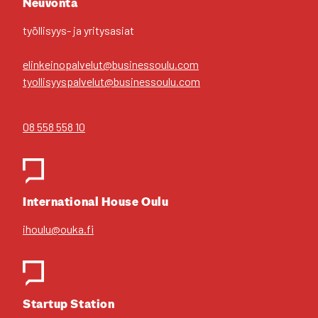
Neu­von­ta
työl­li­syys- ja yri­tys­asiat
elinkeinopalvelut@businessoulu.com
tyollisyyspalvelut@businessoulu.com
08 558 558 10
Inter­na­tio­nal House Oulu
ihoulu@ouka.fi
Star­tup Sta­tion