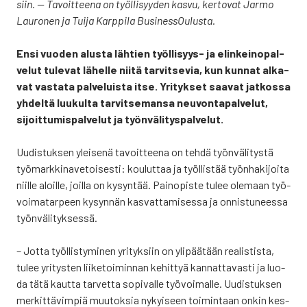
siin. — Tavoit­tee­na on työl­li­syy­den kas­vu, ker­to­vat Jar­mo
Lau­ro­nen ja Tui­ja Karp­pi­la Busi­nes­sOu­lus­ta.
Ensi vuo­den alus­ta läh­tien työl­li­syys- ja elin­kei­no­pal­
ve­lut tule­vat lähel­le nii­tä tar­vit­se­via, kun kun­nat alka­
vat vas­ta­ta pal­ve­luis­ta itse. Yri­tyk­set saa­vat jat­kos­sa
yhdel­tä luu­kul­ta tar­vit­se­man­sa neu­von­ta­pal­ve­lut,
sijoit­tu­mis­pal­ve­lut ja työn­vä­li­tys­pal­ve­lut.
Uudis­tuk­sen ylei­se­nä tavoit­tee­na on teh­dä työn­vä­li­tys­tä
työ­mark­ki­na­ve­toi­ses­ti: kou­lut­taa ja työl­lis­tää työn­ha­ki­joi­ta
niil­le aloil­le, joil­la on kysyn­tää. Pain­opis­te tulee ole­maan työ­
voi­ma­tar­peen kysyn­nän kas­vat­ta­mi­ses­sa ja onnis­tu­nees­sa
työn­vä­li­tyk­ses­sä.
– Jot­ta työl­lis­ty­mi­nen yri­tyk­siin on yli­pää­tään rea­lis­tis­ta,
tulee yri­tys­ten lii­ke­toi­min­nan kehit­tyä kan­nat­ta­vas­ti ja luo­
da tätä kaut­ta tar­vet­ta sopi­val­le työ­voi­mal­le. Uudis­tuk­sen
mer­kit­tä­vim­piä muu­tok­sia nykyi­seen toi­min­taan onkin kes­