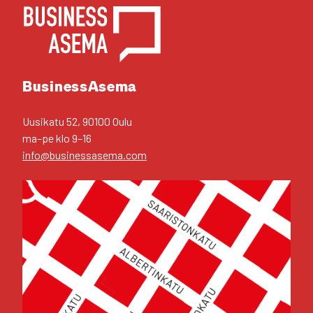
YHTEYS­TIE­DOT
Business­Asema
Uusi­ka­tu 52, 90100 Oulu
ma–pe klo 9–16
info@businessasema.com