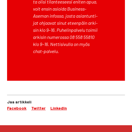
ta oli­si tilan­tee­see­si eni­ten apua,
voit ensin asioi­da Business­
Aseman infos­sa, jos­ta asian­tun­ti­
jat ohjaa­vat sinut eteen­päin arki­
sin klo 9–16.
Puhe­lin­pal­ve­lu toi­mii
arki­sin nume­ros­sa 08 558 55810
klo 9–16. Net­ti­si­vul­la on myös
chat-pal­ve­lu.
Jaa artikkeli
Facebook
Twitter
LinkedIn