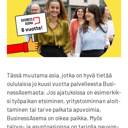
Täs­sä muu­ta­ma asia, jot­ka on hyvä tie­tää
oulu­lai­sia jo kuusi vuot­ta pal­vel­lees­ta Busi­
ness­A­se­mas­ta: Jos aja­tuk­sis­sa on esi­mer­kik­
si työ­pai­kan etsi­mi­nen, yri­tys­toi­min­nan aloit­
ta­mi­nen tai tar­ve pal­ka­ta apu­voi­mia,
Business­Asema on oikea paik­ka. Myös
talous- ja asun­to­asiois­sa on tar­jol­la neu­von­