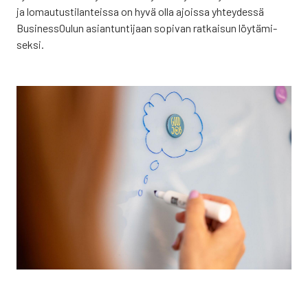
ja lomau­tus­ti­lan­teis­sa on hyvä olla ajois­sa yhtey­des­sä
Business­Oulun asian­tun­ti­jaan sopi­van rat­kai­sun löy­tä­mi­
sek­si.