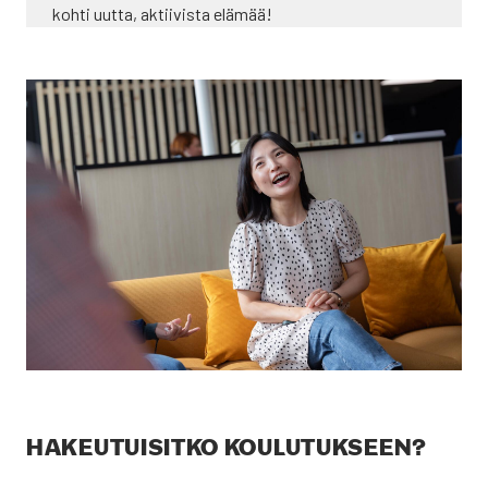
koh­ti uut­ta, aktii­vis­ta elä­mää!
HAKEU­TUI­SIT­KO KOU­LU­TUK­SEEN?