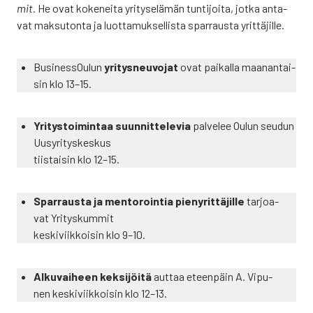
mit.
He ovat koke­nei­ta yri­ty­se­lä­män tun­ti­joi­ta, jot­ka anta­
vat mak­su­ton­ta ja luot­ta­muk­sel­lis­ta spar­raus­ta yrit­tä­jil­le.
Business­Oulun
yri­tys­neu­vo­jat
ovat pai­kal­la maa­nan­tai­
sin klo 13–15.
Yri­tys­toi­min­taa suun­nit­te­le­via
pal­ve­lee Oulun seu­dun
Uus­yri­tys­kes­kus
tiis­tai­sin klo 12–15.
Spar­raus­ta ja men­to­roin­tia pie­ny­rit­tä­jil­le
tar­joa­
vat Yri­tys­kum­mit
kes­ki­viik­koi­sin klo 9–10.
Alku­vai­heen kek­si­jöi­tä
aut­taa eteen­päin A. Vipu­
nen kes­ki­viik­koi­sin klo 12–13.