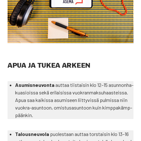
APUA JA TUKEA ARKEEN
Asu­mis­neu­von­ta
aut­taa tiis­tai­sin klo 12–15 asun­non­ha­
ku­asiois­sa sekä eri­lai­sis­sa vuo­kran­mak­su­haas­teis­sa.
Apua saa kai­kis­sa asu­mi­seen liit­ty­vis­sä pul­mis­sa niin
vuo­kra-asun­toon, omis­tusa­sun­toon kuin kimp­pa­kämp­
pään­kin.
Talous­neu­vo­la
puo­les­taan aut­taa tors­tai­sin klo 13–16