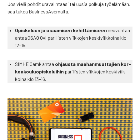
Jos vie­lä poh­dit ura­va­lin­taa­si tai uusia pol­ku­ja työ­elä­mään,
saa tukea Busi­ness­A­se­mal­ta.
Opis­ke­luun ja osaa­mi­sen kehit­tä­mi­seen
neu­von­taa
antaa
OSAO Ovi paril­lis­ten viik­ko­jen kes­ki­viik­koi­na klo
12–15.
SIM­HE Oamk
antaa
ohjaus­ta maa­han­muut­ta­jien kor­
kea­kou­luo­pis­ke­lui­hin
paril­lis­ten viik­ko­jen kes­ki­viik­
koi­na klo 13–16.