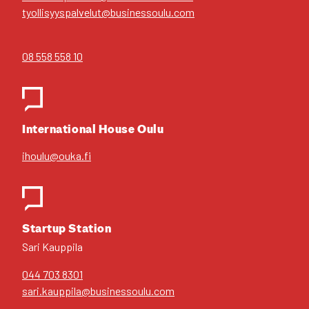
tyollisyyspalvelut@businessoulu.com
08 558 558 10
Inter­na­tio­nal House Oulu
ihoulu@ouka.fi
Star­tup Sta­tion
Sari Kaup­pi­la
044 703 8301
sari.kauppila@businessoulu.com