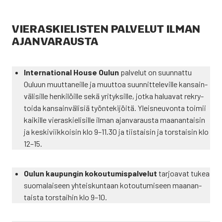
VIE­RAS­KIE­LIS­TEN PAL­VE­LUT ILMAN
AJAN­VA­RAUS­TA
Inter­na­tio­nal House Oulun
pal­ve­lut on suun­nat­tu
Ouluun muut­ta­neil­le ja muut­toa suun­nit­te­le­vil­le kan­sain­
vä­li­sil­le hen­ki­löil­le sekä yri­tyk­sil­le, jot­ka halua­vat rek­ry­
toi­da kan­sain­vä­li­siä työn­te­ki­jöi­tä. Yleis­neu­von­ta toi­mii
kai­kil­le vie­ras­kie­li­sil­le ilman ajan­va­raus­ta maa­nan­tai­sin
ja kes­ki­viik­koi­sin klo 9–11.30 ja tiis­tai­sin ja tors­tai­sin klo
12–15.
Oulun kau­pun­gin kokou­tu­mis­pal­ve­lut
tar­joa­vat tukea
suo­ma­lai­seen yhteis­kun­taan kotou­tu­mi­seen maa­nan­
tais­ta tors­tai­hin klo 9–10.