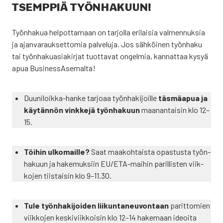
TSEMP­PIÄ TYÖN­HA­KUUN!
Työn­ha­kua hel­pot­ta­maan on tar­jol­la eri­lai­sia val­men­nuk­sia
ja ajan­va­rauk­set­to­mia pal­ve­lu­ja. Jos säh­köi­nen työn­ha­ku
tai työn­ha­kua­sia­kir­jat tuot­ta­vat ongel­mia, kan­nat­taa kysyä
apua Busi­ness­A­se­mal­ta!
Duu­ni­loik­ka-han­ke tar­jo­aa työn­ha­ki­joil­le
täs­mä­apua ja
käy­tän­nön vink­ke­jä työn­ha­kuun
maa­nan­tai­sin klo 12–
15.
Töi­hin ulko­mail­le?
Saat maa­koh­tais­ta opas­tus­ta työn­
ha­kuun ja hake­muk­siin EU/E­TA-mai­hin paril­lis­ten viik­
ko­jen tiis­tai­sin klo 9–11.30.
Tule työn­ha­ki­joi­den lii­kun­ta­neu­von­taan
parit­to­mien
viik­ko­jen kes­ki­viik­koi­sin klo 12–14 hake­maan ideoi­ta