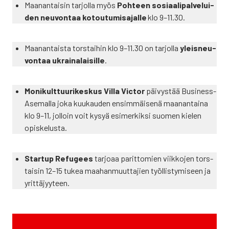
Maa­nan­tai­sin tar­jol­la myös
Poh­teen sosi­aa­li­pal­ve­lui­
den neu­von­taa kotou­tu­mi­sa­jal­le
klo 9–11.30.
Maa­nan­tais­ta tors­tai­hin klo 9–11.30 on tar­jol­la
yleis­neu­
von­taa ukrai­na­lai­sil­le
.
Moni­kult­tuu­ri­kes­kus Vil­la Vic­tor
päi­vys­tää Business­
Asemalla joka kuu­kau­den ensim­mäi­se­nä maa­nan­tai­na
klo 9–11, jol­loin voit kysyä esi­mer­kik­si suo­men kie­len
opis­ke­lus­ta.
Star­tup Refu­gees
tar­jo­aa parit­to­mien viik­ko­jen tors­
tai­sin 12–15 tukea maa­han­muut­ta­jien työl­lis­ty­mi­seen ja
yrit­tä­jyy­teen.