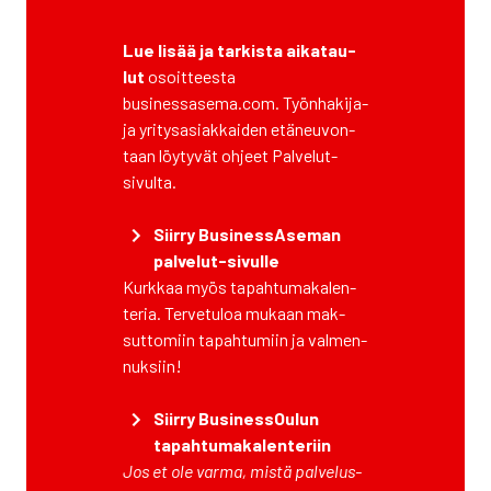
Lue lisää ja tar­kis­ta aika­tau­
lut
osoit­tees­ta
businessasema.com. Työn­ha­ki­ja-
ja yri­tys­asiak­kai­den etä­neu­von­
taan löy­ty­vät ohjeet Pal­ve­lut-
sivul­ta.
Siir­ry Business­Aseman
pal­ve­lut-sivul­le
Kurk­kaa myös tapah­tu­ma­ka­len­
te­ria. Ter­ve­tu­loa mukaan mak­
sut­to­miin tapah­tu­miin ja val­men­
nuk­siin!
Siir­ry Business­Oulun
tapah­tu­ma­ka­len­te­riin
Jos et ole var­ma, mis­tä pal­ve­lus­