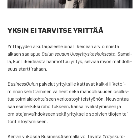
YKSIN EI TAR­VIT­SE YRIT­TÄÄ
Yrit­tä­jyy­den alku­tai­pa­leel­le aina lii­kei­dean arvioin­nis­ta
alkaen saa apua
Oulun seu­dun Uus­yri­tys­kes­kuk­ses­ta
. Samal­
la, kun lii­kei­deas­ta hah­mot­tuu yri­tys, sel­vi­ää myös mah­dol­li­
suus start­ti­ra­haan.
Business­Oulun
pal­ve­lut yri­tyk­sil­le kat­ta­vat kaik­ki lii­ke­toi­
min­nan kehit­tä­mi­sen vai­heet sekä mah­dol­li­suu­den osal­lis­
tua toi­mia­la­koh­tai­seen ver­kos­to­yh­teis­työ­hön. Neu­von­taa
saa esi­mer­kik­si rahoi­tuk­seen, kan­sain­vä­lis­ty­mi­seen ja
omis­ta­jan­vaih­dok­seen sekä yri­tyk­sel­le sopi­vien tilo­jen tai
ton­tin löy­ty­mi­seen.
Ker­ran vii­kos­sa Business­Asemalla voi tava­ta
Yri­tys­kum­