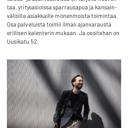
taa, yri­ty­s­asiois­sa spar­raus­a­pua ja kan­sain­
vä­li­sil­le asiak­kail­le monen­mois­ta toi­min­taa.
Osa pal­ve­luis­ta toi­mii ilman ajan­va­raus­ta
eril­li­sen kalen­te­rin mukaan. Ja osoi­te­han on
Uusi­ka­tu 52.