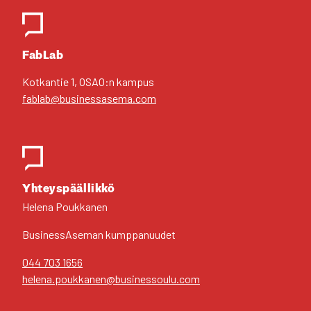
FabLab
Kot­kan­tie 1, OSAO:n kam­pus
fablab@businessasema.com
Yhteys­pääl­lik­kö
Hele­na Pouk­ka­nen
Business­Aseman kump­pa­nuu­det
044 703 1656
helena.poukkanen@businessoulu.com