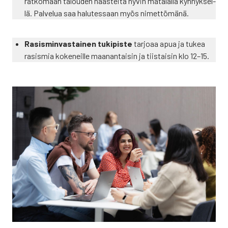
rat­ko­maan talou­den haas­tei­ta hyvin mata­lal­la kyn­nyk­sel­
lä. Pal­ve­lua saa halu­tes­saan myös nimet­tö­mä­nä.
Rasis­min­vas­tai­nen tuki­pis­te
tar­jo­aa apua ja tukea
rasis­mia koke­neil­le maa­nan­tai­sin ja tiis­tai­sin klo 12–15.