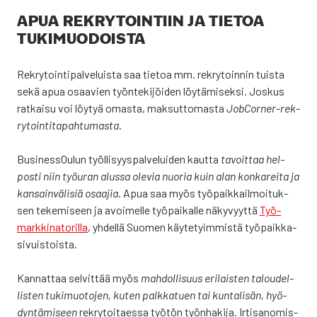
APUA REK­RY­TOIN­TIIN JA TIE­TOA
TUKI­MUO­DOIS­TA
Rek­ry­toin­ti­pal­ve­luis­ta saa tie­toa mm. rek­ry­toin­nin tuis­ta
sekä apua osaa­vien työn­te­ki­jöi­den löy­tä­mi­sek­si. Jos­kus
rat­kai­su voi löy­tyä omas­ta, mak­sut­to­mas­ta
JobCor­ner-rek­
ry­toin­ti­ta­pah­tu­mas­ta
.
Business­Oulun työl­li­syys­pal­ve­lui­den kaut­ta
tavoit­taa hel­
pos­ti niin työ­uran alus­sa ole­via nuo­ria kuin alan kon­ka­rei­ta ja
kan­sain­vä­li­siä osaa­jia
. Apua saa myös työ­paik­kail­moi­tuk­
sen teke­mi­seen ja avoi­mel­le työ­pai­kal­le näky­vyyt­tä
Työ­
mark­ki­na­to­ril­la
, yhdel­lä Suo­men käy­te­tyim­mis­tä työ­paik­ka­
si­vuis­tois­ta.
Kan­nat­taa sel­vit­tää myös
mah­dol­li­suus eri­lais­ten talou­del­
lis­ten tuki­muo­to­jen, kuten palk­ka­tuen tai kun­ta­li­sän, hyö­
dyn­tä­mi­seen
rek­ry­toi­taes­sa työ­tön työn­ha­ki­ja. Irti­sa­no­mis-