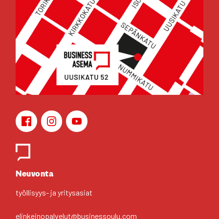
Face­book
Ins­ta­gram
You­Tu­be
Yhteys­hen­ki­löt
Neu­von­ta
työl­li­syys- ja yri­tys­asiat
elinkeinopalvelut@businessoulu.com