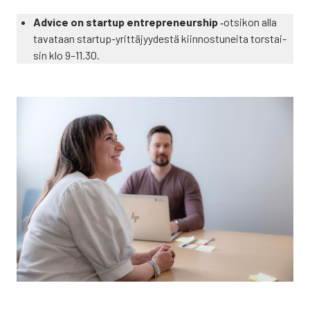
Advice on star­tup ent­repre­neurs­hip
‑otsi­kon alla
tava­taan star­tup-yrit­tä­jyy­des­tä kiin­nos­tu­nei­ta tors­tai­
sin klo 9–11.30.