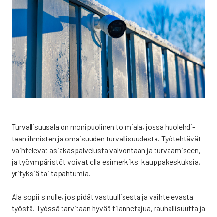
Tur­val­li­suusa­la on moni­puo­li­nen toi­mia­la, jos­sa huo­leh­di­
taan ihmis­ten ja omai­suu­den tur­val­li­suu­des­ta. Työ­teh­tä­vät
vaih­te­le­vat asia­kas­pal­ve­lus­ta val­von­taan ja tur­vaa­mi­seen,
ja työym­pä­ris­töt voi­vat olla esi­mer­kik­si kaup­pa­kes­kuk­sia,
yri­tyk­siä tai tapah­tu­mia.
Ala sopii sinul­le, jos pidät vas­tuul­li­ses­ta ja vaih­te­le­vas­ta
työs­tä. Työs­sä tar­vi­taan hyvää tilan­ne­ta­jua, rau­hal­li­suut­ta ja