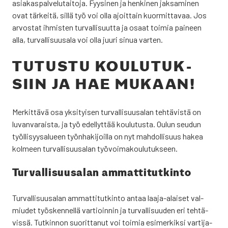
asia­kas­pal­ve­lu­tai­to­ja. Fyy­si­nen ja hen­ki­nen jak­sa­mi­nen
ovat tär­kei­tä, sil­lä työ voi olla ajoit­tain kuor­mit­ta­vaa. Jos
arvos­tat ihmis­ten tur­val­li­suut­ta ja osaat toi­mia pai­neen
alla, tur­val­li­suusa­la voi olla juu­ri sinua var­ten.
TUTUS­TU KOU­LU­TUK­
SIIN JA HAE MUKAAN!
Mer­kit­tä­vä osa yksi­tyi­sen tur­val­li­suusa­lan teh­tä­vis­tä on
luvan­va­rais­ta, ja työ edel­lyt­tää kou­lu­tus­ta. Oulun seu­dun
työl­li­syy­sa­lu­een työn­ha­ki­joil­la on nyt mah­dol­li­suus hakea
kol­meen tur­val­li­suusa­lan työ­voi­ma­kou­lu­tuk­seen.
Tur­val­li­suusa­lan ammat­ti­tut­kin­to
Tur­val­li­suusa­lan ammat­ti­tut­kin­to antaa laa­ja-alai­set val­
miu­det työs­ken­nel­lä var­tioin­nin ja tur­val­li­suu­den eri teh­tä­
vis­sä. Tut­kin­non suo­rit­ta­nut voi toi­mia esi­mer­kik­si var­ti­ja­