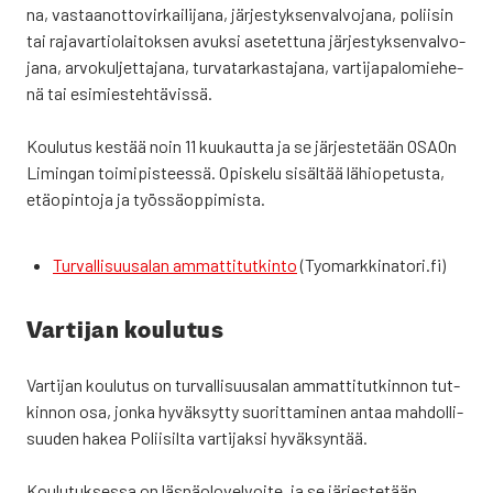
na, vas­taan­ot­to­vir­kai­li­ja­na, jär­jes­tyk­sen­val­vo­ja­na, polii­sin
tai raja­var­tio­lai­tok­sen avuk­si ase­tet­tu­na jär­jes­tyk­sen­val­vo­
ja­na, arvo­kul­jet­ta­ja­na, tur­va­tar­kas­ta­ja­na, var­ti­ja­pa­lo­mie­he­
nä tai esi­mies­teh­tä­vis­sä.
Kou­lu­tus kes­tää noin 11 kuu­kaut­ta ja se jär­jes­te­tään OSAOn
Limin­gan toi­mi­pis­tees­sä. Opis­ke­lu sisäl­tää lähio­pe­tus­ta,
etä­opin­to­ja ja työs­sä­op­pi­mis­ta.
Tur­val­li­suusa­lan ammat­ti­tut­kin­to
(Tyomarkkinatori.fi)
Var­ti­jan kou­lu­tus
Var­ti­jan kou­lu­tus on tur­val­li­suusa­lan ammat­ti­tut­kin­non tut­
kin­non osa, jon­ka hyväk­syt­ty suo­rit­ta­mi­nen antaa mah­dol­li­
suu­den hakea Polii­sil­ta var­ti­jak­si hyväk­syn­tää.
Kou­lu­tuk­ses­sa on läs­nä­olo­vel­voi­te, ja se jär­jes­te­tään