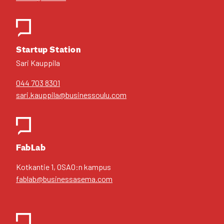
Star­tup Sta­tion
Sari Kaup­pi­la
044 703 8301
sari.kauppila@businessoulu.com
FabLab
Kot­kan­tie 1, OSAO:n kam­pus
fablab@businessasema.com