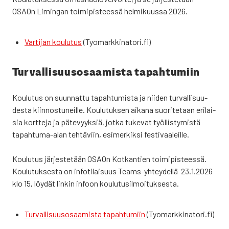
OSAOn Limin­gan toi­mi­pis­tees­sä hel­mi­kuus­sa 2026.
Var­ti­jan kou­lu­tus
(Tyomarkkinatori.fi)
Tur­val­li­suus­osaa­mis­ta tapah­tu­miin
Kou­lu­tus on suun­nat­tu tapah­tu­mis­ta ja nii­den tur­val­li­suu­
des­ta kiin­nos­tu­neil­le. Kou­lu­tuk­sen aika­na suo­ri­te­taan eri­lai­
sia kort­te­ja ja päte­vyyk­siä, jot­ka tuke­vat työl­lis­ty­mis­tä
tapah­tu­ma-alan teh­tä­viin, esi­mer­kik­si fes­ti­vaa­leil­le.
Kou­lu­tus jär­jes­te­tään OSAOn Kot­kan­tien toi­mi­pis­tees­sä.
Kou­lu­tuk­ses­ta on info­ti­lai­suus Teams-yhtey­del­lä 23.1.2026
klo 15, löy­dät lin­kin infoon kou­lu­tusil­moi­tuk­ses­ta.
Tur­val­li­suus­osaa­mis­ta tapah­tu­miin
(Tyomarkkinatori.fi)