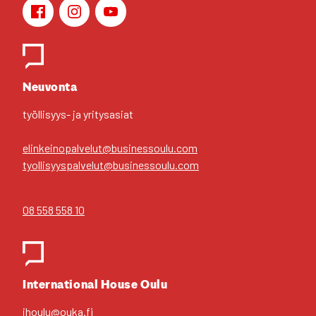
Face­book
Ins­ta­gram
You­Tu­be
Yhteys­hen­ki­löt
Neu­von­ta
työl­li­syys- ja yri­tys­asiat
elinkeinopalvelut@businessoulu.com
tyollisyyspalvelut@businessoulu.com
08 558 558 10
Inter­na­tio­nal House Oulu
ihoulu@ouka.fi