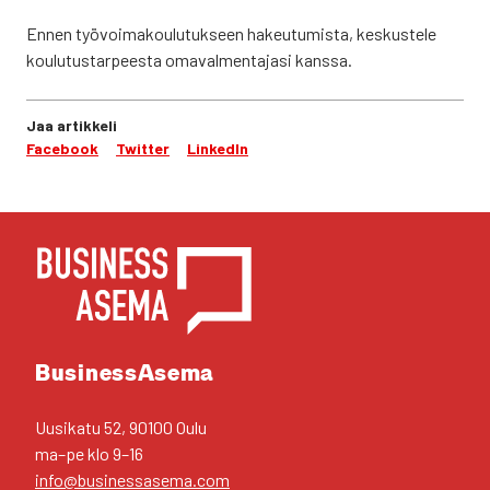
Ennen työ­voi­ma­kou­lu­tuk­seen hakeu­tu­mis­ta, kes­kus­te­le
kou­lu­tus­tar­pees­ta oma­val­men­ta­ja­si kans­sa.
Jaa artikkeli
Facebook
Twitter
LinkedIn
YHTEYS­TIE­DOT
Business­Asema
Uusi­ka­tu 52, 90100 Oulu
ma–pe klo 9–16
info@businessasema.com