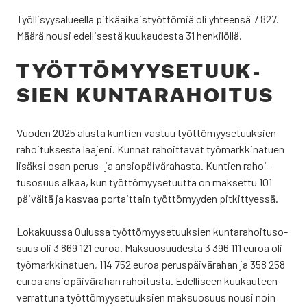
Työl­li­syy­sa­lu­eel­la pit­kä­ai­kais­työt­tö­miä oli yhteen­sä 7 827.
Mää­rä nousi edel­li­ses­tä kuu­kau­des­ta 31 hen­ki­löl­lä.
TYÖT­TÖ­MYY­SE­TUUK­
SIEN KUN­TA­RA­HOI­TUS
Vuo­den 2025 alus­ta kun­tien vas­tuu työt­tö­myy­se­tuuk­sien
rahoi­tuk­ses­ta laa­je­ni. Kun­nat rahoit­ta­vat työ­mark­ki­na­tuen
lisäk­si osan perus- ja ansio­päi­vä­ra­has­ta. Kun­tien rahoi­
tuso­suus alkaa, kun työt­tö­myy­se­tuut­ta on mak­set­tu 101
päi­väl­tä ja kas­vaa por­tait­tain työt­tö­myy­den pit­kit­tyes­sä.
Loka­kuus­sa Oulus­sa työt­tö­myy­se­tuuk­sien kun­ta­ra­hoi­tuso­
suus oli 3 869 121 euroa. Mak­suo­suu­des­ta 3 396 111 euroa oli
työ­mark­ki­na­tuen, 114 752 euroa perus­päi­vä­ra­han ja 358 258
euroa ansio­päi­vä­ra­han rahoi­tus­ta. Edel­li­seen kuu­kau­teen
ver­rat­tu­na työt­tö­myy­se­tuuk­sien mak­suo­suus nousi noin