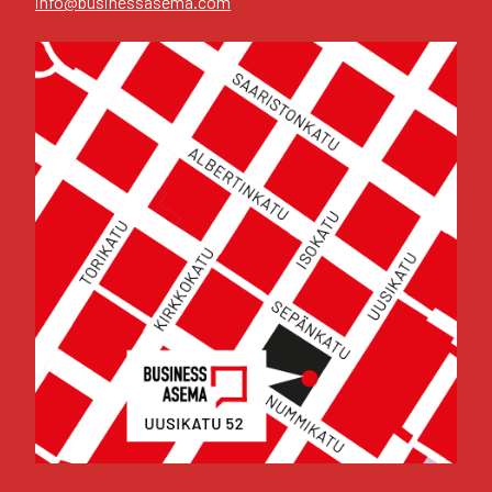
info@businessasema.com