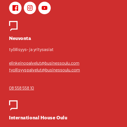
Face­book
Ins­ta­gram
You­Tu­be
Yhteys­hen­ki­löt
Neu­von­ta
työl­li­syys- ja yri­tys­asiat
elinkeinopalvelut@businessoulu.com
tyollisyyspalvelut@businessoulu.com
08 558 558 10
Inter­na­tio­nal House Oulu