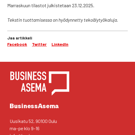
Mar­ras­kuun tilas­tot jul­kis­te­taan 23.12.2025.
Teks­tin tuot­ta­mi­ses­sa on hyö­dyn­net­ty teko­ä­ly­työ­ka­lu­ja.
Jaa artikkeli
Facebook
Twitter
LinkedIn
YHTEYS­TIE­DOT
Business­Asema
Uusi­ka­tu 52, 90100 Oulu
ma–pe klo 9–16