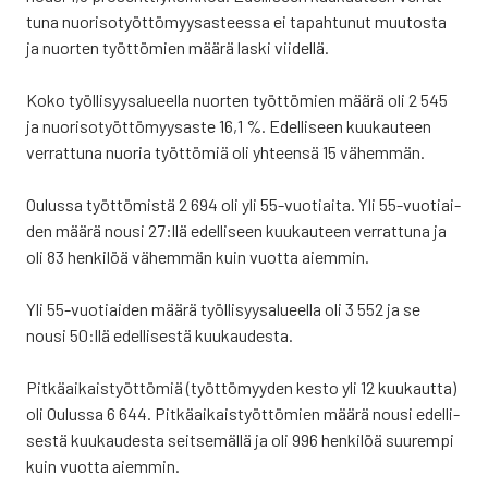
tu­na nuo­ri­so­työt­tö­myy­sas­tees­sa ei tapah­tu­nut muu­tos­ta
ja nuor­ten työt­tö­mien mää­rä las­ki vii­del­lä.
Koko työl­li­syy­sa­lu­eel­la nuor­ten työt­tö­mien mää­rä oli 2 545
ja nuo­ri­so­työt­tö­myy­sas­te 16,1 %. Edel­li­seen kuu­kau­teen
ver­rat­tu­na nuo­ria työt­tö­miä oli yhteen­sä 15 vähem­män.
Oulus­sa työt­tö­mis­tä 2 694 oli yli 55-vuo­tiai­ta. Yli 55-vuo­tiai­
den mää­rä nousi 27:llä edel­li­seen kuu­kau­teen ver­rat­tu­na ja
oli 83 hen­ki­löä vähem­män kuin vuot­ta aiem­min.
Yli 55-vuo­tiai­den mää­rä työl­li­syy­sa­lu­eel­la oli 3 552 ja se
nousi 50:llä edel­li­ses­tä kuu­kau­des­ta.
Pit­kä­ai­kais­työt­tö­miä (työt­tö­myy­den kes­to yli 12 kuu­kaut­ta)
oli Oulus­sa 6 644. Pit­kä­ai­kais­työt­tö­mien mää­rä nousi edel­li­
ses­tä kuu­kau­des­ta seit­se­mäl­lä ja oli 996 hen­ki­löä suu­rem­pi
kuin vuot­ta aiem­min.