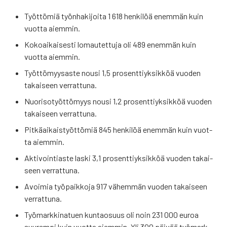
Työt­tö­miä työn­ha­ki­joi­ta 1 618 hen­ki­löä enem­män kuin
vuot­ta aiem­min.
Kokoai­kai­ses­ti lomau­tet­tu­ja oli 489 enem­män kuin
vuot­ta aiem­min.
Työt­tö­myy­sas­te nousi 1,5 pro­sent­tiyk­sik­köä vuo­den
takai­seen ver­rat­tu­na.
Nuo­ri­so­työt­tö­myys nousi 1,2 pro­sent­tiyk­sik­köä vuo­den
takai­seen ver­rat­tu­na.
Pit­kä­ai­kais­työt­tö­miä 845 hen­ki­löä enem­män kuin vuot­
ta aiem­min.
Akti­voin­tias­te las­ki 3,1 pro­sent­tiyk­sik­köä vuo­den takai­
seen ver­rat­tu­na.
Avoi­mia työ­paik­ko­ja 917 vähem­män vuo­den takai­seen
ver­rat­tu­na.
Työ­mark­ki­na­tuen kun­tao­suus oli noin 231 000 euroa
suu­rem­pi kuin vuot­ta aiem­min. Yli 300 päi­vää työ­mark­