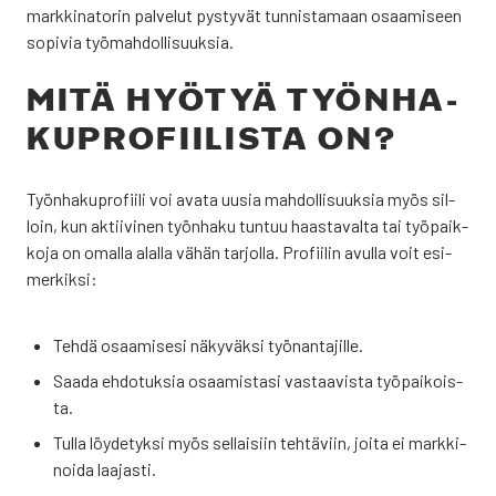
mark­ki­na­to­rin pal­ve­lut pys­ty­vät tun­nis­ta­maan osaa­mi­seen
sopi­via työ­mah­dol­li­suuk­sia.
MITÄ HYÖ­TYÄ TYÖN­HA­
KU­PRO­FII­LIS­TA ON?
Työn­ha­ku­pro­fii­li voi ava­ta uusia mah­dol­li­suuk­sia myös sil­
loin, kun aktii­vi­nen työn­ha­ku tun­tuu haas­ta­val­ta tai työ­paik­
ko­ja on omal­la alal­la vähän tar­jol­la. Pro­fii­lin avul­la voit esi­
mer­kik­si:
Teh­dä osaa­mi­se­si näky­väk­si työ­nan­ta­jil­le.
Saa­da ehdo­tuk­sia osaa­mis­ta­si vas­taa­vis­ta työ­pai­kois­
ta.
Tul­la löy­de­tyk­si myös sel­lai­siin teh­tä­viin, joi­ta ei mark­ki­
noi­da laa­jas­ti.