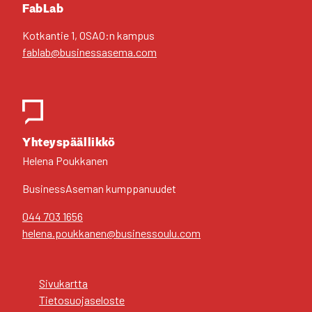
FabLab
Kot­kan­tie 1, OSAO:n kam­pus
fablab@businessasema.com
Yhteys­pääl­lik­kö
Hele­na Pouk­ka­nen
Business­Aseman kump­pa­nuu­det
044 703 1656
helena.poukkanen@businessoulu.com
Sivu­kart­ta
Tie­to­suo­ja­se­los­te