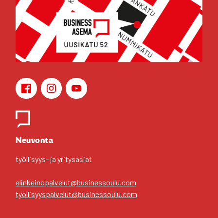
Face­book
Ins­ta­gram
You­Tu­be
Yhteys­hen­ki­löt
Neu­von­ta
työl­li­syys- ja yri­tys­asiat
elinkeinopalvelut@businessoulu.com
tyollisyyspalvelut@businessoulu.com