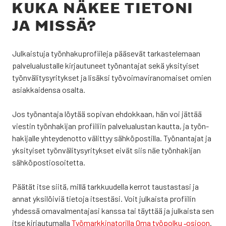
KUKA NÄKEE TIE­TO­NI
JA MIS­SÄ?
Jul­kais­tu­ja työn­ha­ku­pro­fii­le­ja pää­se­vät tar­kas­te­le­maan
pal­ve­lua­lus­tal­le kir­jau­tu­neet työ­nan­ta­jat sekä yksi­tyi­set
työn­vä­li­tys­yri­tyk­set ja lisäk­si työ­voi­ma­vi­ran­omai­set omien
asiak­kai­den­sa osal­ta.
Jos työ­nan­ta­ja löy­tää sopi­van ehdok­kaan, hän voi jät­tää
vies­tin työn­ha­ki­jan pro­fii­liin pal­ve­lua­lus­tan kaut­ta, ja työn­
ha­ki­jal­le yhtey­den­ot­to välit­tyy säh­kö­pos­til­la. Työ­nan­ta­jat ja
yksi­tyi­set työn­vä­li­tys­yri­tyk­set eivät siis näe työn­ha­ki­jan
säh­kö­pos­tio­soi­tet­ta.
Pää­tät itse sii­tä, mil­lä tark­kuu­del­la ker­rot taus­tas­ta­si ja
annat yksi­löi­viä tie­to­ja itses­tä­si. Voit jul­kais­ta pro­fii­lin
yhdes­sä oma­val­men­ta­ja­si kans­sa tai täyt­tää ja jul­kais­ta sen
itse kir­jau­tu­mal­la
Työ­mark­ki­na­to­ril­la Oma työ­pol­ku ‑osioon
.