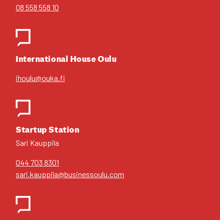
08 558 558 10
Inter­na­tio­nal House Oulu
ihoulu@ouka.fi
Star­tup Sta­tion
Sari Kaup­pi­la
044 703 8301
sari.kauppila@businessoulu.com