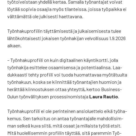
työ­toi­veis­taan yhdel­lä ker­taa. Samal­la työ­nan­ta­jat voi­vat
löy­tää sopi­via osaa­jia myös tilan­teis­sa, jois­sa työ­paik­ka ei
vält­tä­mät­tä ole jul­ki­ses­ti haet­ta­va­na.
Työn­ha­ku­pro­fii­lin täyt­tä­mi­ses­tä ja jul­kai­se­mi­ses­ta tulee
läh­tö­koh­tai­ses­ti jokai­sen työn­ha­ki­jan vel­vol­li­suus 1.9.2026
alkaen.
– Työn­ha­ku­pro­fii­li on kuin digi­taa­li­nen käyn­ti­kort­ti, jol­la
työn­ha­ki­ja esit­te­lee osaa­mi­sen­sa ja poten­ti­aa­lin­sa. Laa­
duk­kaas­ti teh­ty pro­fii­li voi tuo­da huo­mat­ta­vaa myö­tä­tuul­ta
työn­ha­kuun, kos­ka se kiin­nit­tää työ­nan­ta­jien huo­mion ja
herät­tää kiin­nos­tuk­sen ottaa yhteyt­tä
,
ker­too Business­
Oulun työn­vä­li­tyk­sen pro­ses­si­no­mis­ta­ja
Lau­ra Rau­tio
.
Työn­ha­ku­pro­fii­li ei ole perin­tei­nen ansio­luet­te­lo eikä työ­ha­
ke­mus. Sen tar­koi­tus on antaa työ­nan­ta­jal­le mah­dol­li­sim­
man sel­keä kuva sii­tä, mitä osaat ja mil­lais­ta työ­tä etsit.
Mitä huo­lel­li­sem­min pro­fii­lin täyt­tää, sitä parem­min Työ­