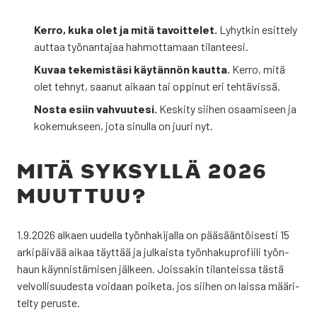
Ker­ro, kuka olet ja mitä tavoit­te­let.
Lyhyt­kin esit­te­ly
aut­taa työ­nan­ta­jaa hah­mot­ta­maan tilan­tee­si.
Kuvaa teke­mis­tä­si käy­tän­nön kaut­ta.
Ker­ro, mitä
olet teh­nyt, saa­nut aikaan tai oppi­nut eri teh­tä­vis­sä.
Nos­ta esiin vah­vuu­te­si.
Kes­ki­ty sii­hen osaa­mi­seen ja
koke­muk­seen, jota sinul­la on juu­ri nyt.
MITÄ SYK­SYL­LÄ 2026
MUUT­TUU?
1.9.2026 alkaen uudel­la työn­ha­ki­jal­la on pää­sään­töi­ses­ti 15
arki­päi­vää aikaa täyt­tää ja jul­kais­ta työn­ha­ku­pro­fii­li työn­
haun käyn­nis­tä­mi­sen jäl­keen. Jois­sa­kin tilan­teis­sa täs­tä
vel­vol­li­suu­des­ta voi­daan poi­ke­ta, jos sii­hen on lais­sa mää­ri­
tel­ty perus­te.