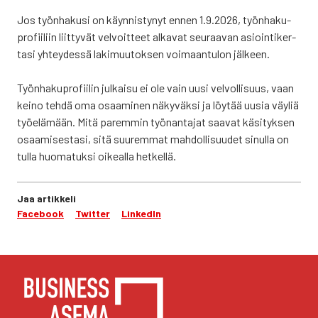
Jos työn­ha­kusi on käyn­nis­ty­nyt ennen 1.9.2026, työn­ha­ku­
pro­fii­liin liit­ty­vät vel­voit­teet alka­vat seu­raa­van asioin­ti­ker­
ta­si yhtey­des­sä laki­muu­tok­sen voi­maan­tu­lon jäl­keen.
Työn­ha­ku­pro­fii­lin jul­kai­su ei ole vain uusi vel­vol­li­suus, vaan
kei­no teh­dä oma osaa­mi­nen näky­väk­si ja löy­tää uusia väy­liä
työ­elä­mään. Mitä parem­min työ­nan­ta­jat saa­vat käsi­tyk­sen
osaa­mi­ses­ta­si, sitä suu­rem­mat mah­dol­li­suu­det sinul­la on
tul­la huo­ma­tuk­si oikeal­la het­kel­lä.
Jaa artikkeli
Facebook
Twitter
LinkedIn
YHTEYS­TIE­DOT