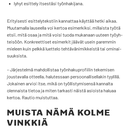
lyhyt esit­te­ly itses­tä­si työn­ha­ki­ja­na.
Eri­tyi­ses­ti esit­te­ly­teks­tiin kan­nat­taa käyt­tää het­ki aikaa.
Muu­ta­mal­la lauseel­la voi ker­toa esi­mer­kik­si, mil­lais­ta työ­tä
etsii, mitä osaa ja mitä voi­si tuo­da muka­naan uuteen työyh­
tei­söön. Kon­kreet­ti­set esi­mer­kit jää­vät usein parem­min
mie­leen kuin pelk­kä luet­te­lo teh­tä­vä­ni­mik­keis­tä tai omi­nai­
suuk­sis­ta.
– Jär­jes­tel­mä mah­dol­lis­taa työn­ha­ku­pro­fii­lin teke­mi­sen
jous­ta­val­la otteel­la, halu­tes­saan per­soo­nal­li­sel­la­kin tyy­lil­lä.
Jokai­nen arvioi itse, mikä on työl­lis­ty­mi­sen­sä kan­nal­ta
olen­nais­ta tie­toa ja miten tar­kas­ti näis­tä asiois­ta halu­aa
ker­toa, Rau­tio muis­tut­taa.
MUIS­TA NÄMÄ KOL­ME
VINK­KIÄ