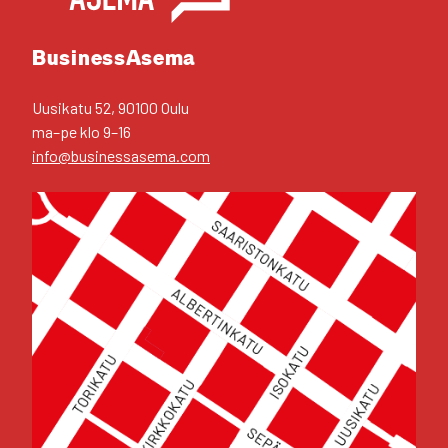
Business­Asema
Uusi­ka­tu 52, 90100 Oulu
ma–pe klo 9–16
info@businessasema.com