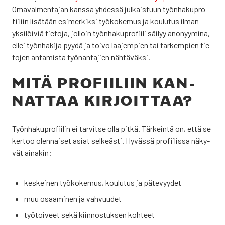
Oma­val­men­ta­jan kans­sa yhdes­sä jul­kais­tuun työn­ha­ku­pro­
fii­liin lisä­tään esi­mer­kik­si työ­ko­ke­mus ja kou­lu­tus ilman
yksi­löi­viä tie­to­ja, jol­loin työn­ha­ku­pro­fii­li säi­lyy ano­nyy­mi­na,
ellei työn­ha­ki­ja pyy­dä ja toi­vo laa­jem­pien tai tar­kem­pien tie­
to­jen anta­mis­ta työ­nan­ta­jien näh­tä­väk­si.
MITÄ PRO­FII­LIIN KAN­
NAT­TAA KIR­JOIT­TAA?
Työn­ha­ku­pro­fii­lin ei tar­vit­se olla pit­kä. Tär­kein­tä on, että se
ker­too olen­nai­set asiat sel­keäs­ti. Hyväs­sä pro­fii­lis­sa näky­
vät aina­kin:
kes­kei­nen työ­ko­ke­mus, kou­lu­tus ja päte­vyy­det
muu osaa­mi­nen ja vah­vuu­det
työ­toi­veet sekä kiin­nos­tuk­sen koh­teet