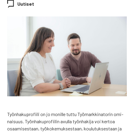
Uutiset
Työn­ha­ku­pro­fii­li on jo monil­le tut­tu Työ­mark­ki­na­to­rin omi­
nai­suus. Työn­ha­ku­pro­fii­lin avul­la työn­ha­ki­ja voi ker­toa
osaa­mi­ses­taan, työ­ko­ke­muk­ses­taan, kou­lu­tuk­ses­taan ja