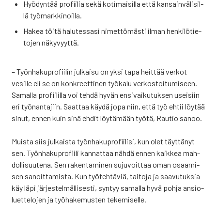
Hyö­dyn­tää pro­fii­lia sekä koti­mai­sil­la että kan­sain­vä­li­sil­
lä työ­mark­ki­noil­la.
Hakea töi­tä halu­tes­sa­si nimet­tö­mäs­ti ilman hen­ki­lö­tie­
to­jen näky­vyyt­tä.
– Työn­ha­ku­pro­fii­lin jul­kai­su on yksi tapa heit­tää ver­kot
vesil­le eli se on kon­kreet­ti­nen työ­ka­lu ver­kos­toi­tu­mi­seen.
Samal­la pro­fii­lil­la voi teh­dä hyvän ensi­vai­ku­tuk­sen usei­siin
eri työ­nan­ta­jiin. Saat­taa käy­dä jopa niin, että työ ehtii löy­tää
sinut, ennen kuin sinä ehdit löy­tä­mään työ­tä, Rau­tio sanoo.
Muis­ta siis jul­kais­ta työn­ha­ku­pro­fii­li­si, kun olet täyt­tä­nyt
sen. Työn­ha­ku­pro­fii­li kan­nat­taa näh­dä ennen kaik­kea mah­
dol­li­suu­te­na. Sen raken­ta­mi­nen suju­voit­taa oman osaa­mi­
sen sanoit­ta­mis­ta. Kun työ­teh­tä­viä, tai­to­ja ja saa­vu­tuk­sia
käy läpi jär­jes­tel­mäl­li­ses­ti, syn­tyy samal­la hyvä poh­ja ansio­
luet­te­lo­jen ja työ­ha­ke­mus­ten teke­mi­sel­le.