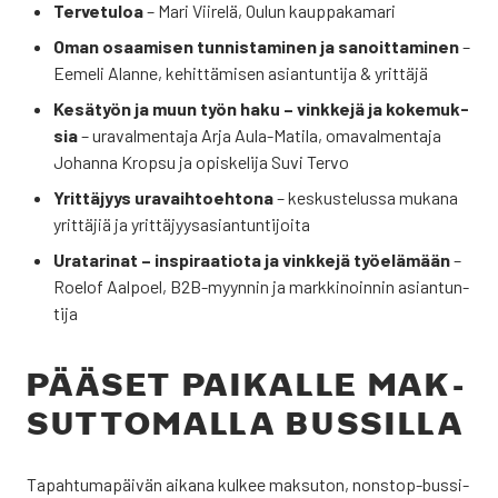
Ter­ve­tu­loa
– Mari Vii­re­lä, Oulun kaup­pa­ka­ma­ri
Oman osaa­mi­sen tun­nis­ta­mi­nen ja sanoit­ta­mi­nen
–
Eeme­li Alan­ne, kehit­tä­mi­sen asian­tun­ti­ja & yrit­tä­jä
Kesä­työn ja muun työn haku – vink­ke­jä ja koke­muk­
sia
– ura­val­men­ta­ja Arja Aula-Mati­la, oma­val­men­ta­ja
Johan­na Krop­su ja opis­ke­li­ja Suvi Ter­vo
Yrit­tä­jyys ura­vaih­toeh­to­na
– kes­kus­te­lus­sa muka­na
yrit­tä­jiä ja yrit­tä­jyys­asian­tun­ti­joi­ta
Ura­ta­ri­nat – ins­pi­raa­tio­ta ja vink­ke­jä työ­elä­mään
–
Roe­lof Aal­poel, B2B-myyn­nin ja mark­ki­noin­nin asian­tun­
ti­ja
PÄÄ­SET PAI­KAL­LE MAK­
SUT­TO­MAL­LA BUS­SIL­LA
Tapah­tu­ma­päi­vän aika­na kul­kee mak­su­ton, nons­top-bus­si­