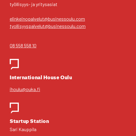
työl­li­syys- ja yri­tys­asiat
elinkeinopalvelut@businessoulu.com
tyollisyyspalvelut@businessoulu.com
08 558 558 10
Inter­na­tio­nal House Oulu
ihoulu@ouka.fi
Star­tup Sta­tion
Sari Kaup­pi­la