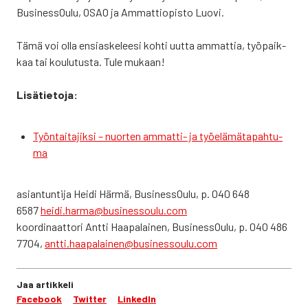
Business­Oulu, OSAO ja Ammat­tio­pis­to Luo­vi.
Tämä voi olla ensias­ke­lee­si koh­ti uut­ta ammat­tia, työ­paik­
kaa tai kou­lu­tus­ta. Tule mukaan!
Lisä­tie­to­ja:
Työn­tai­ta­jik­si – nuor­ten ammat­ti- ja työ­elä­mä­ta­pah­tu­
ma
asian­tun­ti­ja Hei­di Här­mä, Business­Oulu, p. 040 648
6587
heidi.harma@businessoulu.com
koor­di­naat­to­ri Ant­ti Haa­pa­lai­nen, Business­Oulu, p. 040 486
7704,
antti.haapalainen@businessoulu.com
Jaa artikkeli
Facebook
Twitter
LinkedIn