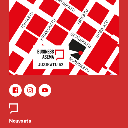
Face­book
Ins­ta­gram
You­Tu­be
Yhteys­hen­ki­löt
Neu­von­ta