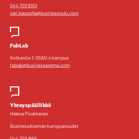
044 703 8301
sari.kauppila@businessoulu.com
FabLab
Kot­kan­tie 1, OSAO:n kam­pus
fablab@businessasema.com
Yhteys­pääl­lik­kö
Hele­na Pouk­ka­nen
Business­Aseman kump­pa­nuu­det
044 703 1656