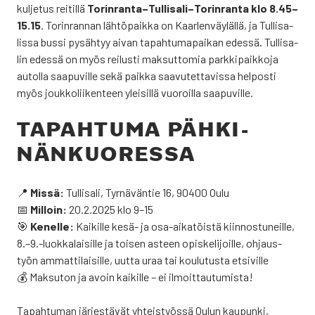
kul­je­tus rei­til­lä
Torinranta–Tullisali–Torinranta klo 8.45–
15.15
. Torin­ran­nan läh­tö­paik­ka on Kaar­len­väy­läl­lä, ja Tul­li­sa­
lis­sa bus­si pysäh­tyy aivan tapah­tu­ma­pai­kan edes­sä. Tul­li­sa­
lin edes­sä on myös rei­lus­ti mak­sut­to­mia park­ki­paik­ko­ja
autol­la saa­pu­vil­le sekä paik­ka saa­vu­tet­ta­vis­sa hel­pos­ti
myös jouk­ko­lii­ken­teen ylei­sil­lä vuo­roil­la saa­pu­vil­le.
TAPAH­TU­MA PÄH­KI­
NÄN­KUO­RES­SA
📍
Mis­sä:
Tul­li­sa­li, Tyr­nä­vän­tie 16, 90400 Oulu
📅
Mil­loin:
20.2.2025 klo 9–15
🎯
Kenel­le:
Kai­kil­le kesä- ja osa-aika­töis­tä kiin­nos­tu­neil­le,
8.–9.-luokkalaisille ja toi­sen asteen opis­ke­li­joil­le, ohjaus­
työn ammat­ti­lai­sil­le, uut­ta uraa tai kou­lu­tus­ta etsi­vil­le
💰 Mak­su­ton ja avoin kai­kil­le – ei ilmoit­tau­tu­mis­ta!
Tapah­tu­man jär­jes­tä­vät yhteis­työs­sä Oulun kau­pun­ki,