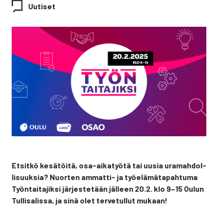
Uutiset
Etsit­kö kesä­töi­tä, osa-aika­työ­tä tai uusia ura­mah­dol­
li­suuk­sia? Nuor­ten ammat­ti- ja työ­elä­mä­ta­pah­tu­ma
Työn­tai­ta­jik­si jär­jes­te­tään jäl­leen 20.2. klo 9–15 Oulun
Tul­li­sa­lis­sa, ja sinä olet ter­ve­tul­lut mukaan!