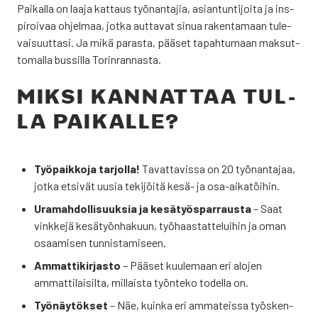
Pai­kal­la on laa­ja kat­taus työ­nan­ta­jia, asian­tun­ti­joi­ta ja ins­
pi­roi­vaa ohjel­maa, jot­ka aut­ta­vat sinua raken­ta­maan tule­
vai­suut­ta­si. Ja mikä paras­ta, pää­set tapah­tu­maan mak­sut­
to­mal­la bus­sil­la Torin­ran­nas­ta.
MIK­SI KAN­NAT­TAA TUL­
LA PAI­KAL­LE?
Työ­paik­ko­ja tar­jol­la!
Tavat­ta­vis­sa on 20 työ­nan­ta­jaa,
jot­ka etsi­vät uusia teki­jöi­tä kesä- ja osa-aika­töi­hin.
Ura­mah­dol­li­suuk­sia ja kesä­työs­par­raus­ta
– Saat
vink­ke­jä kesä­työn­ha­kuun, työ­haas­tat­te­lui­hin ja oman
osaa­mi­sen tun­nis­ta­mi­seen.
Ammat­ti­kir­jas­to
– Pää­set kuu­le­maan eri alo­jen
ammat­ti­lai­sil­ta, mil­lais­ta työn­te­ko todel­la on.
Työ­näy­tök­set
– Näe, kuin­ka eri amma­teis­sa työs­ken­