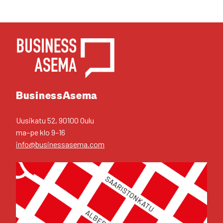
YHTEYS­TIE­DOT
Business­Asema
Uusi­ka­tu 52, 90100 Oulu
ma–pe klo 9–16
info@businessasema.com