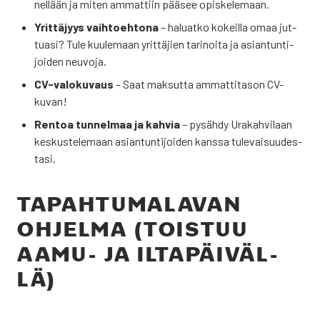
nel­lään ja miten ammat­tiin pää­see opis­ke­le­maan.
Yrit­tä­jyys vaih­toeh­to­na
– haluat­ko kokeil­la omaa jut­
tua­si? Tule kuu­le­maan yrit­tä­jien tari­noi­ta ja asian­tun­ti­
joi­den neu­vo­ja.
CV-valo­ku­vaus
– Saat mak­sut­ta ammat­ti­ta­son CV-
kuvan!
Ren­toa tun­nel­maa ja kah­via
– pysäh­dy Ura­kah­vi­laan
kes­kus­te­le­maan asian­tun­ti­joi­den kans­sa tule­vai­suu­des­
ta­si.
TAPAH­TU­MA­LA­VAN
OHJEL­MA (TOIS­TUU
AAMU- JA ILTA­PÄI­VÄL­
LÄ)