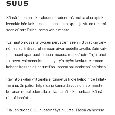
SUUS
Kämä­räi­nen on lii­ke­ta­lou­den tra­de­no­mi, mut­ta alaa opis­kel­
lee­na­kin hän kokee saa­neen­sa uut­ta oppia ja vir­taa teke­mi­
seen eStart Esi­hau­to­mo ‑ohjel­mas­ta.
”Esi­hau­to­mos­sa yri­tyk­sen perus­ta­mi­seen liit­ty­vät käy­tän­
nön asiat läh­ti­vät rul­laa­maan aivan uudel­la taval­la. Sain kai­
paa­maa­ni spar­raus­ta muun muas­sa mark­ki­noin­tiin ja rahoi­
tuk­seen. Val­men­nuk­ses­sa pys­tyin myös kes­kus­te­le­maan
kah­den kes­ken asian­tun­ti­jan kans­sa halua­mis­ta­ni asiois­ta.”
Ravin­to­la-alan yrit­tä­jäl­lä ei tun­ne­tus­ti ole hel­poin tie tal­lat­
ta­va­na. On pal­jon kil­pai­lua ja kan­nat­ta­vuus on iso haas­te
koro­nan rie­pot­te­le­mal­la alal­la. Tämä ei kui­ten­kaan Kämä­
räis­tä lan­nis­ta.
”Haluan tuo­da Ouluun jotain täy­sin uut­ta. Täs­sä vai­hees­sa