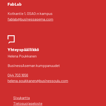
FabLab
Kot­kan­tie 1, OSAO:n kam­pus
fablab@businessasema.com
Yhteys­pääl­lik­kö
Hele­na Pouk­ka­nen
Business­Aseman kump­pa­nuu­det
044 703 1656
helena.poukkanen@businessoulu.com
Sivu­kart­ta
Tie­to­suo­ja­se­los­te