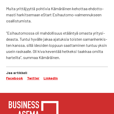
Mui­ta yrit­tä­jyyt­tä poh­ti­via Kämä­räi­nen kehot­taa ehdot­to­
mas­ti har­kit­se­maan eStart Esi­hau­to­mo-val­men­nuk­seen
osal­lis­tu­mis­ta.
”Esi­hau­to­mos­sa oli mah­dol­li­suus etään­tyä omas­ta yri­ty­si­
deas­ta. Tun­tui hyväl­le jakaa aja­tuk­sia tois­ten saman­hen­kis­
ten kans­sa, sil­lä ideoi­den lop­puun saat­ta­mi­nen tun­tuu yksin
usein ras­kaal­le. Oli kiva keven­tää het­kek­si taak­kaa omil­ta
har­teil­ta”, sum­maa Kämä­räi­nen.
Jaa artikkeli
Facebook
Twitter
LinkedIn
YHTEYS­TIE­DOT