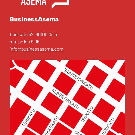
Business­Asema
Uusi­ka­tu 52, 90100 Oulu
ma–pe klo 9–16
info@businessasema.com