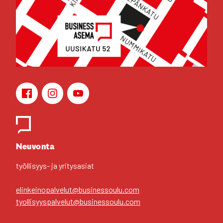
Face­book
Ins­ta­gram
You­Tu­be
Yhteys­hen­ki­löt
Neu­von­ta
työl­li­syys- ja yri­tys­asiat
elinkeinopalvelut@businessoulu.com
tyollisyyspalvelut@businessoulu.com