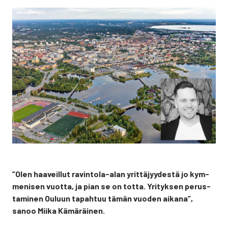
”Olen haa­veil­lut ravin­to­la-alan yrit­tä­jyy­des­tä jo kym­
me­ni­sen vuot­ta, ja pian se on tot­ta. Yri­tyk­sen perus­
ta­mi­nen Ouluun tapah­tuu tämän vuo­den aika­na”,
sanoo Mii­ka Kämä­räi­nen.