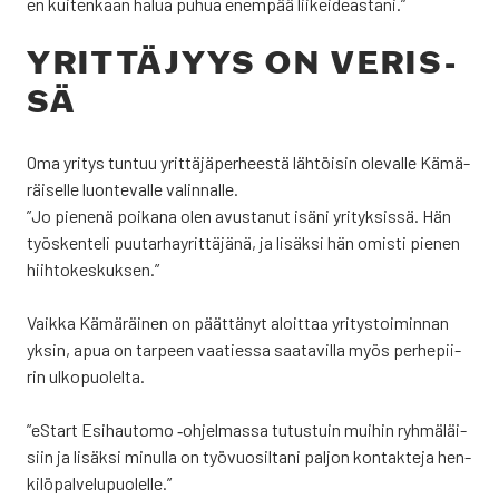
en kui­ten­kaan halua puhua enem­pää lii­kei­deas­ta­ni.”
YRIT­TÄ­JYYS ON VERIS­
SÄ
Oma yri­tys tun­tuu yrit­tä­jä­per­hees­tä läh­töi­sin ole­val­le Kämä­
räi­sel­le luon­te­val­le valin­nal­le.
”Jo pie­ne­nä poi­ka­na olen avus­ta­nut isä­ni yri­tyk­sis­sä. Hän
työs­ken­te­li puu­tar­hay­rit­tä­jä­nä, ja lisäk­si hän omis­ti pie­nen
hiih­to­kes­kuk­sen.”
Vaik­ka Kämä­räi­nen on päät­tä­nyt aloit­taa yri­tys­toi­min­nan
yksin, apua on tar­peen vaa­ties­sa saa­ta­vil­la myös per­he­pii­
rin ulko­puo­lel­ta.
”eStart Esi­hau­to­mo ‑ohjel­mas­sa tutus­tuin mui­hin ryh­mä­läi­
siin ja lisäk­si minul­la on työ­vuo­sil­ta­ni pal­jon kon­tak­te­ja hen­
ki­lö­pal­ve­lu­puo­lel­le.”