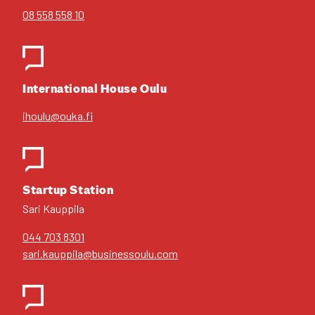
08 558 558 10
Inter­na­tio­nal House Oulu
ihoulu@ouka.fi
Star­tup Sta­tion
Sari Kaup­pi­la
044 703 8301
sari.kauppila@businessoulu.com