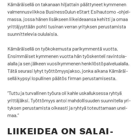
Kämä­räi­sel­lä on taka­naan hil­jat­tain päät­ty­neet kym­me­nen
val­men­nus­viik­koa Business­Oulun eStart Esi­hau­to­mo ‑ohjel­
mas­sa, jos­sa hänen lisäk­seen lii­kei­de­aan­sa kehit­ti ja omaa
yrit­tä­jyyt­tään poh­ti tusi­nan ver­ran yri­tyk­sen perus­ta­mis­ta
suun­nit­te­le­via oulu­lai­sia.
Kämä­räi­sel­lä on työ­ko­ke­mus­ta pari­kym­men­tä vuot­ta.
Ensim­mäi­set kym­me­nen vuot­ta hän työs­ken­te­li ravin­to­la-
alal­la ja sen jäl­keen vuo­si­kym­me­nen hen­ki­lös­tö­pal­ve­lua­lal­la.
Tätä seu­ra­si lyhyt työt­tö­myys­jak­so, jon­ka aika­na Kämä­räi­
sel­lä kyp­syi lopul­li­nen pää­tös fir­man perus­ta­mi­ses­ta.
”Tut­tu ja tur­val­li­nen työ­ura oli kah­le uskal­luk­ses­sa ryh­tyä
yrit­tä­jäk­si. Työt­tö­myys antoi mah­dol­li­suu­den suun­ni­tel­la yri­
tyk­sen perus­ta­mis­ta oikeas­ti ja ryh­tyä toteut­ta­maan unel­
maa.”
LII­KEI­DEA ON SALAI­