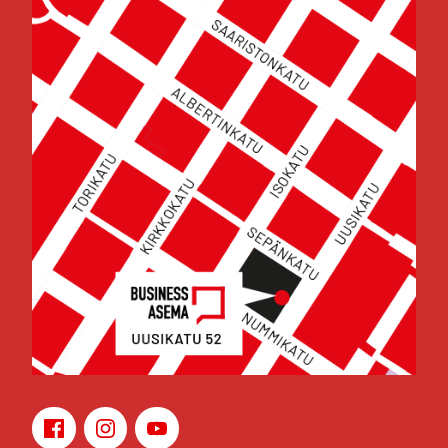
Face­book
Ins­ta­gram
You­Tu­be