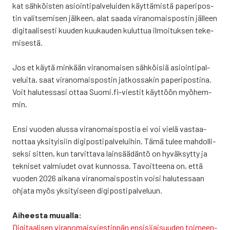
kat säh­köis­ten asioin­ti­pal­ve­lui­den käyt­tä­mis­tä pape­ri­pos­
tin valit­se­mi­sen jäl­keen, alat saa­da viran­omais­pos­tin jäl­leen
digi­taa­li­ses­ti kuu­den kuu­kau­den kulut­tua ilmoi­tuk­sen teke­
mi­ses­tä.
Jos et käy­tä min­kään viran­omai­sen säh­köi­siä asioin­ti­pal­
ve­lui­ta, saat viran­omais­pos­tin jat­kos­sa­kin pape­ri­pos­ti­na.
Voit halu­tes­sa­si ottaa Suomi.fi-viestit käyt­töön myö­hem­
min.
Ensi vuo­den alus­sa viran­omais­pos­tia ei voi vie­lä vas­taa­
not­taa yksi­tyi­siin digi­pos­ti­pal­ve­lui­hin. Tämä tulee mah­dol­li­
sek­si sit­ten, kun tar­vit­ta­va lain­sää­dän­tö on hyväk­syt­ty ja
tek­ni­set val­miu­det ovat kun­nos­sa. Tavoit­tee­na on, että
vuo­den 2026 aika­na viran­omais­pos­tin voi­si halu­tes­saan
ohja­ta myös yksi­tyi­seen digi­pos­ti­pal­ve­luun.
Aihees­ta muu­al­la:
Digi­taa­li­sen viran­omais­vies­tin­nän ensi­si­jai­suu­den toi­meen­