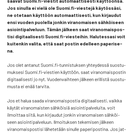
saa­vat Suomi.fi-viestit auto­maat­ti­ses­ti käyt­töön­sä.
Jos sinul­la ei vie­lä ole Suomi.fi-viestejä käy­tös­sä­si,
ne ote­taan käyt­töön auto­maat­ti­ses­ti, kun kir­jau­dut
ensi vuo­den puo­lel­la jon­kin viran­omai­sen säh­köi­seen
asioin­ti­pal­ve­luun. Tämän jäl­keen saat viran­omais­pos­
ti­si digi­taa­li­ses­ti Suomi.fi-viesteihin. Halu­tes­sa­si voit
kui­ten­kin vali­ta, että saat pos­tin edel­leen pape­ri­se­
na.
Jos olet anta­nut Suomi.fi-tunnistuksen yhtey­des­sä suos­tu­
muk­se­si Suomi.fi-viestien käyt­töön, saat viran­omais­pos­tin
digi­taa­li­ses­ti jo nyt. Vuo­den­vaih­teen jäl­keen eril­lis­tä suos­tu­
mus­ta ei enää tar­vi­ta.
Jos et halua saa­da viran­omais­pos­tia digi­taa­li­ses­ti, vaik­ka
käy­tät viran­omais­ten säh­köi­siä asioin­ti­pal­ve­lui­ta, voit
ilmoit­taa sii­tä, kun kir­jau­dut jon­kin viran­omai­sen säh­köi­
seen asioin­ti­pal­ve­luun. Ilmoi­tuk­sen teke­mi­sen jäl­keen
viran­omais­pos­ti­si lähe­te­tään sinul­le pape­ri­pos­ti­na. Jos jat­