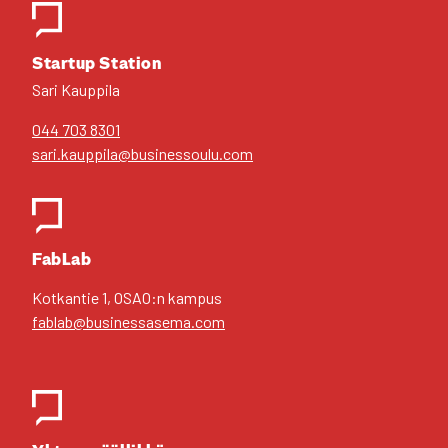
Star­tup Sta­tion
Sari Kaup­pi­la
044 703 8301
sari.kauppila@businessoulu.com
FabLab
Kot­kan­tie 1, OSAO:n kam­pus
fablab@businessasema.com