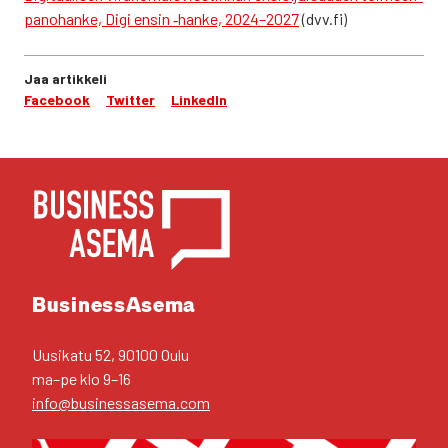
pa­no­han­ke, Digi ensin ‑han­ke, 2024–2027
(dvv.fi)
Jaa artikkeli
Facebook
Twitter
LinkedIn
YHTEYS­TIE­DOT
Business­Asema
Uusi­ka­tu 52, 90100 Oulu
ma–pe klo 9–16
info@businessasema.com