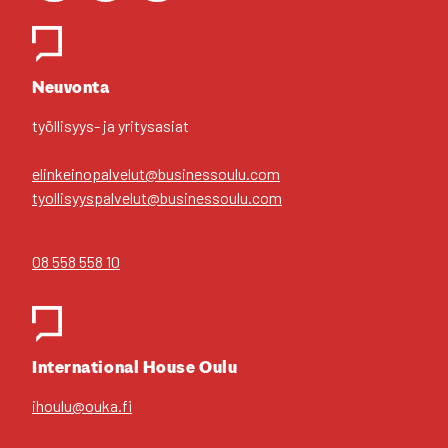
Yhteys­hen­ki­löt
Neu­von­ta
työl­li­syys- ja yri­tys­asiat
elinkeinopalvelut@businessoulu.com
tyollisyyspalvelut@businessoulu.com
08 558 558 10
Inter­na­tio­nal House Oulu
ihoulu@ouka.fi