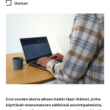
Uutiset
Ensi vuo­den alus­ta alkaen kaik­ki täy­si-ikäi­set, jot­ka
käyt­tä­vät viran­omais­ten säh­köi­siä asioin­ti­pal­ve­lui­ta,