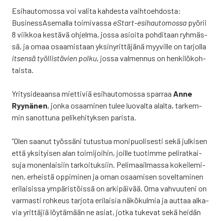
Esi­hau­to­mos­sa voi vali­ta kah­des­ta vaih­toeh­dos­ta:
Business­Asemalla toi­mi­vas­sa
eStart-esi­hau­to­mos­sa
pyö­rii
8 viik­koa kes­tä­vä ohjel­ma, jos­sa asioi­ta poh­di­taan ryh­mäs­
sä, ja omaa osaa­mis­taan yksi­ny­rit­tä­jä­nä myy­vil­le on tar­jol­la
itsen­sä työl­lis­tä­vien pol­ku
, jos­sa val­men­nus on hen­ki­lö­koh­
tais­ta.
Yri­ty­si­de­aan­sa miet­ti­viä esi­hau­to­mos­sa spar­raa
Anne
Ryy­nä­nen
, jon­ka osaa­mi­nen tulee luo­val­ta alal­ta, tar­kem­
min sanot­tu­na peli­ke­hi­tyk­sen paris­ta.
”Olen saa­nut työs­sä­ni tutus­tua moni­puo­li­ses­ti sekä jul­ki­sen
että yksi­tyi­sen alan toi­mi­joi­hin, joil­le tuo­tim­me peli­rat­kai­
su­ja monen­lai­siin tar­koi­tuk­siin. Peli­maa­il­mas­sa kokei­le­mi­
nen, erheis­tä oppi­mi­nen ja oman osaa­mi­sen sovel­ta­mi­nen
eri­lai­sis­sa ympä­ris­töis­sä on arki­päi­vää. Oma vah­vuu­te­ni on
var­mas­ti roh­keus tar­jo­ta eri­lai­sia näkö­kul­mia ja aut­taa alka­
via yrit­tä­jiä löy­tä­mään ne asiat, jot­ka tuke­vat sekä hei­dän