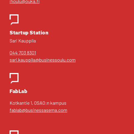
ihoulu@ouka.fi
Star­tup Sta­tion
Sari Kaup­pi­la
044 703 8301
sari.kauppila@businessoulu.com
FabLab
Kot­kan­tie 1, OSAO:n kam­pus
fablab@businessasema.com