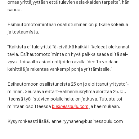
omaa yrit­tä­jyyt­tään että tule­vien asiak­kai­den tar­pei­ta”, hän
sanoo.
Esi­hau­to­mo­toi­min­taan osal­lis­tu­mi­nen on pit­käl­le kokei­lua
ja tes­taa­mis­ta.
”Kai­kis­ta ei tule yrit­tä­jiä, eivät­kä kaik­ki lii­kei­deat ole kan­nat­
ta­via. Esi­hau­to­mo­toi­min­ta on hyvä paik­ka saa­da sii­tä sel­
vyys. Toi­saal­ta asian­tun­ti­joi­den avul­la ideoi­ta voi­daan
kehit­tää ja raken­taa van­kem­pi poh­ja yrit­tä­mi­sel­le.”
Esi­hau­to­moon osal­lis­tu­neis­ta 25 on jo aloit­ta­nut yri­tys­toi­
min­nan. Seu­raa­va eStart-val­men­nus­ryh­mä aloit­taa 25.10.,
itsen­sä työl­lis­tä­vien polul­le haku on jat­ku­va. Tutus­tu toi­
min­taan osoit­tees­sa
businessoulu.com
ja hae mukaan.
Kysy roh­keas­ti lisää: anne.ryynanen@businessoulu.com