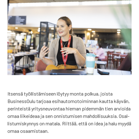
Itsen­sä työl­lis­tä­mi­seen löy­tyy mon­ta pol­kua, jois­ta
Business­Oulu tar­jo­aa esi­hau­to­mo­toi­min­nan kaut­ta käy­vän,
perin­teis­tä yri­tys­neu­von­taa hie­man pidem­män tien arvioi­da
omaa lii­kei­de­aa ja sen onnis­tu­mi­sen mah­dol­li­suuk­sia. Osal­
lis­tu­mis­kyn­nys on mata­la. Riit­tää, että on idea ja halu myy­dä
omaa osaa­mis­taan.