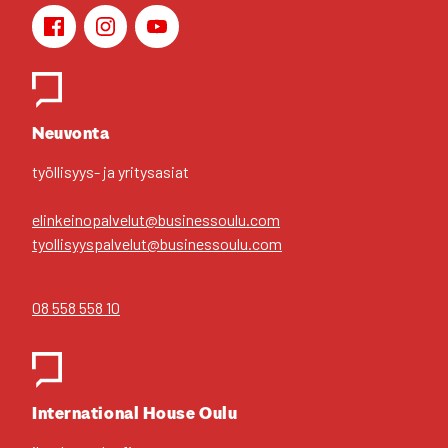
Face­book
Ins­ta­gram
You­Tu­be
Yhteys­hen­ki­löt
Neu­von­ta
työl­li­syys- ja yri­tys­asiat
elinkeinopalvelut@businessoulu.com
tyollisyyspalvelut@businessoulu.com
08 558 558 10
Inter­na­tio­nal House Oulu