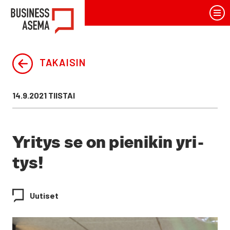
Siirry
BusinessAsema
sisältöön
TAKAISIN
Julkaistu
14.9.2021 TIISTAI
Yri­tys se on pie­ni­kin yri­
tys!
Uutiset