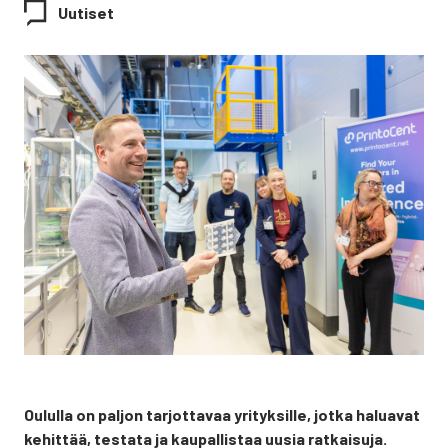
Uutiset
Oulul­la on pal­jon tar­jot­ta­vaa yri­tyk­sil­le, jot­ka halua­vat
kehit­tää, tes­ta­ta ja kau­pal­lis­taa uusia rat­kai­su­ja.