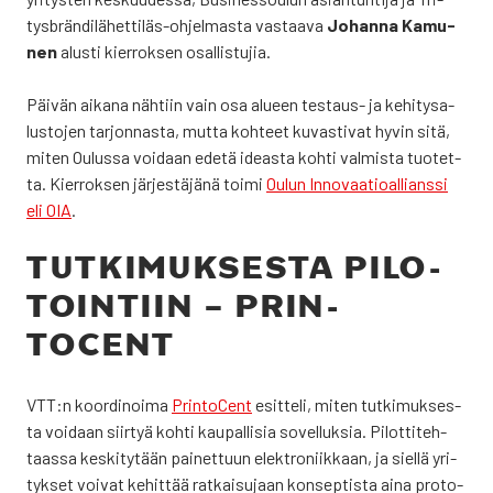
tysbrän­di­lä­het­ti­läs-ohjel­mas­ta vas­taa­va
Johan­na Kamu­
nen
alus­ti kier­rok­sen osal­lis­tu­jia.
Päi­vän aika­na näh­tiin vain osa alu­een tes­taus- ja kehi­ty­sa­
lus­to­jen tar­jon­nas­ta, mut­ta koh­teet kuvas­ti­vat hyvin sitä,
miten Oulus­sa voi­daan ede­tä ideas­ta koh­ti val­mis­ta tuo­tet­
ta. Kier­rok­sen jär­jes­tä­jä­nä toi­mi
Oulun Inno­vaa­tio­al­lians­si
eli OIA
.
TUT­KI­MUK­SES­TA PILO­
TOIN­TIIN – PRIN­
TOCENT
VTT:n koor­di­noi­ma
Prin­toCent
esit­te­li, miten tut­ki­muk­ses­
ta voi­daan siir­tyä koh­ti kau­pal­li­sia sovel­luk­sia. Pilot­ti­teh­
taas­sa kes­ki­ty­tään pai­net­tuun elekt­ro­niik­kaan, ja siel­lä yri­
tyk­set voi­vat kehit­tää rat­kai­su­jaan kon­sep­tis­ta aina pro­to­