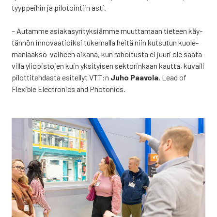
tyyp­pei­hin ja pilo­toin­tiin asti.
– Autam­me asia­kas­yri­tyk­siäm­me muut­ta­maan tie­teen käy­
tän­nön inno­vaa­tioik­si tuke­mal­la hei­tä niin kut­su­tun kuo­le­
man­laak­so-vai­heen aika­na, kun rahoi­tus­ta ei juu­ri ole saa­ta­
vil­la yli­opis­to­jen kuin yksi­tyi­sen sek­to­rin­kaan kaut­ta, kuvai­li
pilot­ti­teh­das­ta esi­tel­lyt VTT:n
Juho Paa­vo­la
, Lead of
Flexible Elect­ro­nics and Pho­to­nics.