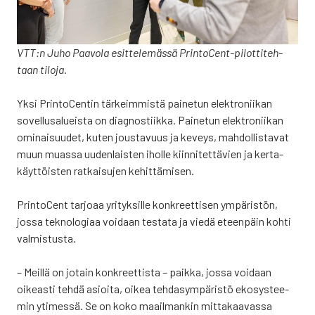
VTT:n Juho Paa­vo­la esit­te­le­mäs­sä Prin­toCent-pilot­ti­teh­
taan tilo­ja.
Yksi Prin­toCen­tin tär­keim­mis­tä pai­ne­tun elekt­ro­nii­kan
sovel­lusa­lueis­ta on diag­nos­tiik­ka. Pai­ne­tun elekt­ro­nii­kan
omi­nai­suu­det, kuten jous­ta­vuus ja keveys, mah­dol­lis­ta­vat
muun muas­sa uuden­lais­ten ihol­le kiin­ni­tet­tä­vien ja ker­ta­
käyt­töis­ten rat­kai­su­jen kehit­tä­mi­sen.
Prin­toCent tar­jo­aa yri­tyk­sil­le kon­kreet­ti­sen ympä­ris­tön,
jos­sa tek­no­lo­gi­aa voi­daan tes­ta­ta ja vie­dä eteen­päin koh­ti
val­mis­tus­ta.
– Meil­lä on jotain kon­kreet­tis­ta – paik­ka, jos­sa voi­daan
oikeas­ti teh­dä asioi­ta, oikea teh­da­sym­pä­ris­tö eko­sys­tee­
min yti­mes­sä. Se on koko maa­il­man­kin mit­ta­kaa­vas­sa