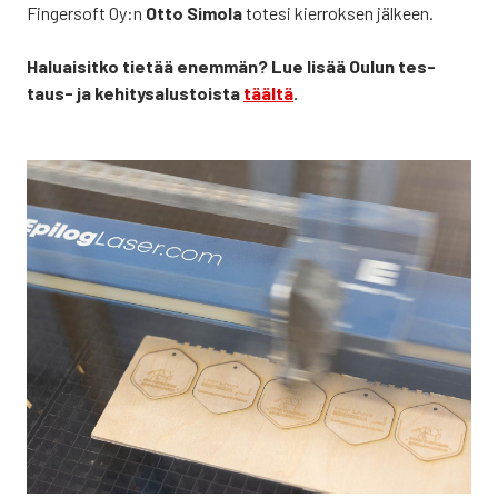
Fin­ger­soft Oy:n
Otto Simo­la
tote­si kier­rok­sen jäl­keen.
Haluai­sit­ko tie­tää enem­män? Lue lisää Oulun tes­
taus- ja kehi­ty­sa­lus­tois­ta
tääl­tä
.