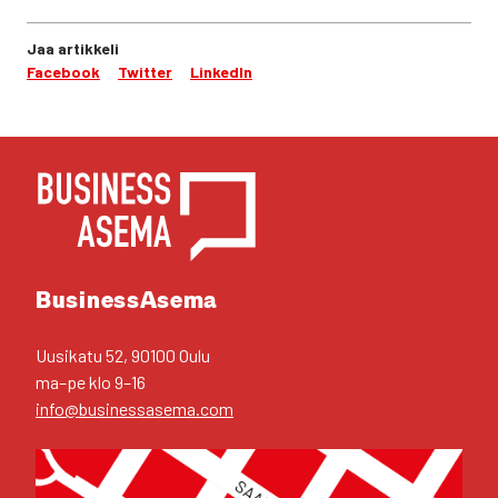
Jaa artikkeli
Facebook
Twitter
LinkedIn
YHTEYS­TIE­DOT
Business­Asema
Uusi­ka­tu 52, 90100 Oulu
ma–pe klo 9–16
info@businessasema.com