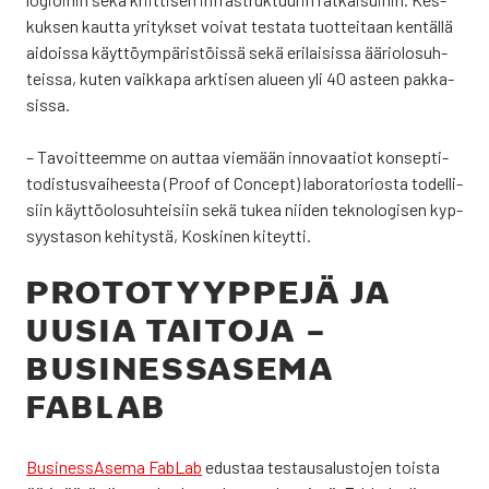
kuk­sen kaut­ta yri­tyk­set voi­vat tes­ta­ta tuot­tei­taan ken­täl­lä
aidois­sa käyt­töym­pä­ris­töis­sä sekä eri­lai­sis­sa äärio­lo­suh­
teis­sa, kuten vaik­ka­pa ark­ti­sen alu­een yli 40 asteen pak­ka­
sis­sa.
– Tavoit­teem­me on aut­taa vie­mään inno­vaa­tiot kon­sep­ti­
to­dis­tus­vai­hees­ta (Proof of Concept) labo­ra­to­rios­ta todel­li­
siin käyt­tö­olo­suh­tei­siin sekä tukea nii­den tek­no­lo­gi­sen kyp­
syys­ta­son kehi­tys­tä, Kos­ki­nen kiteyt­ti.
PRO­TO­TYYP­PE­JÄ JA
UUSIA TAI­TO­JA –
BUSINESS­ASEMA
FABLAB
Business­Asema FabLab
edus­taa tes­tausa­lus­to­jen tois­ta