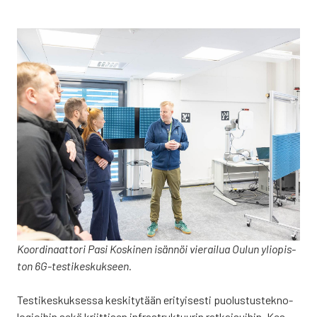
Koor­di­naat­to­ri Pasi Kos­ki­nen isän­nöi vie­rai­lua Oulun yli­opis­
ton 6G-tes­ti­kes­kuk­seen.
Tes­ti­kes­kuk­ses­sa kes­ki­ty­tään eri­tyi­ses­ti puo­lus­tus­tek­no­
lo­gioi­hin sekä kriit­ti­sen infra­struk­tuu­rin rat­kai­sui­hin. Kes­