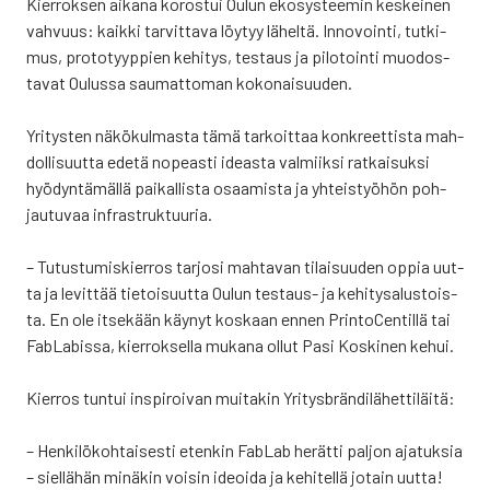
Kier­rok­sen aika­na koros­tui Oulun eko­sys­tee­min kes­kei­nen
vah­vuus: kaik­ki tar­vit­ta­va löy­tyy lähel­tä. Inno­voin­ti, tut­ki­
mus, pro­to­tyyp­pien kehi­tys, tes­taus ja pilo­toin­ti muo­dos­
ta­vat Oulus­sa sau­mat­to­man koko­nai­suu­den.
Yri­tys­ten näkö­kul­mas­ta tämä tar­koit­taa kon­kreet­tis­ta mah­
dol­li­suut­ta ede­tä nopeas­ti ideas­ta val­miik­si rat­kai­suk­si
hyö­dyn­tä­mäl­lä pai­kal­lis­ta osaa­mis­ta ja yhteis­työ­hön poh­
jau­tu­vaa infra­struk­tuu­ria.
– Tutus­tu­mis­kier­ros tar­jo­si mah­ta­van tilai­suu­den oppia uut­
ta ja levit­tää tie­toi­suut­ta Oulun tes­taus- ja kehi­ty­sa­lus­tois­
ta. En ole itse­kään käy­nyt kos­kaan ennen Prin­toCen­til­lä tai
FabLa­bis­sa, kier­rok­sel­la muka­na ollut Pasi Kos­ki­nen kehui.
Kier­ros tun­tui ins­pi­roi­van mui­ta­kin Yri­tysbrän­di­lä­het­ti­läi­tä:
– Hen­ki­lö­koh­tai­ses­ti eten­kin FabLab herät­ti pal­jon aja­tuk­sia
– siel­lä­hän minä­kin voi­sin ideoi­da ja kehi­tel­lä jotain uut­ta!