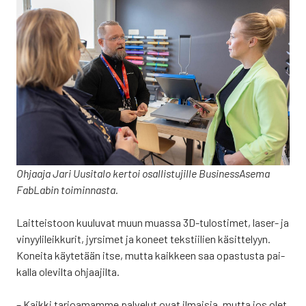
Ohjaa­ja Jari Uusi­ta­lo ker­toi osal­lis­tu­jil­le Business­Asema
FabLa­bin toi­min­nas­ta.
Lait­teis­toon kuu­lu­vat muun muas­sa 3D-tulos­ti­met, laser- ja
vinyy­li­leik­ku­rit, jyr­si­met ja koneet teks­tii­lien käsit­te­lyyn.
Konei­ta käy­te­tään itse, mut­ta kaik­keen saa opas­tus­ta pai­
kal­la ole­vil­ta ohjaa­jil­ta.
– Kaik­ki tar­joa­mam­me pal­ve­lut ovat ilmai­sia, mut­ta jos olet