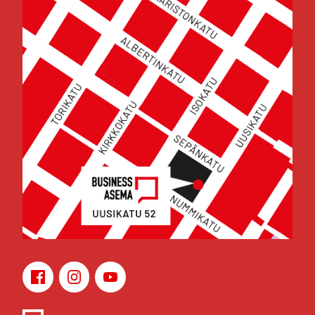
Face­book
Ins­ta­gram
You­Tu­be