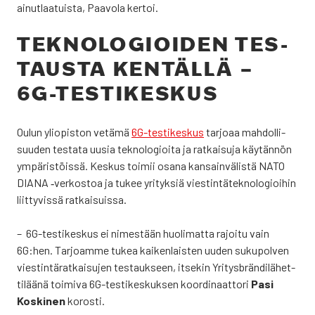
ainut­laa­tuis­ta, Paa­vo­la ker­toi.
TEK­NO­LO­GIOI­DEN TES­
TAUS­TA KEN­TÄL­LÄ –
6G-TES­TI­KES­KUS
Oulun yli­opis­ton vetä­mä
6G-tes­ti­kes­kus
tar­jo­aa mah­dol­li­
suu­den tes­ta­ta uusia tek­no­lo­gioi­ta ja rat­kai­su­ja käy­tän­nön
ympä­ris­töis­sä. Kes­kus toi­mii osa­na kan­sain­vä­lis­tä NATO
DIA­NA ‑ver­kos­toa ja tukee yri­tyk­siä vies­tin­tä­tek­no­lo­gioi­hin
liit­ty­vis­sä rat­kai­suis­sa.
– 6G-tes­ti­kes­kus ei nimes­tään huo­li­mat­ta rajoi­tu vain
6G:hen. Tar­joam­me tukea kai­ken­lais­ten uuden suku­pol­ven
vies­tin­tä­rat­kai­su­jen tes­tauk­seen, itse­kin Yri­tysbrän­di­lä­het­
ti­lää­nä toi­mi­va 6G-tes­ti­kes­kuk­sen koor­di­naat­to­ri
Pasi
Kos­ki­nen
koros­ti.