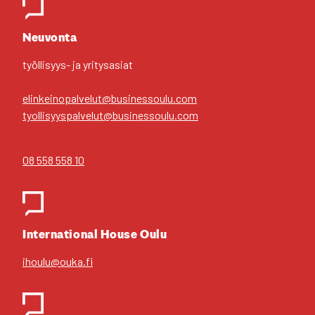
Yhteys­hen­ki­löt
Neu­von­ta
työl­li­syys- ja yri­tys­asiat
elinkeinopalvelut@businessoulu.com
tyollisyyspalvelut@businessoulu.com
08 558 558 10
Inter­na­tio­nal House Oulu
ihoulu@ouka.fi