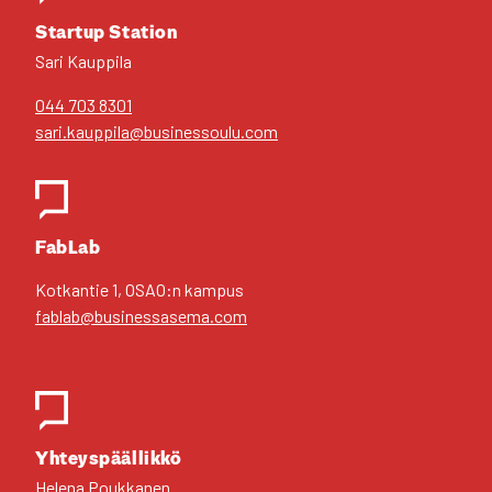
Star­tup Sta­tion
Sari Kaup­pi­la
044 703 8301
sari.kauppila@businessoulu.com
FabLab
Kot­kan­tie 1, OSAO:n kam­pus
fablab@businessasema.com
Yhteys­pääl­lik­kö
Hele­na Pouk­ka­nen