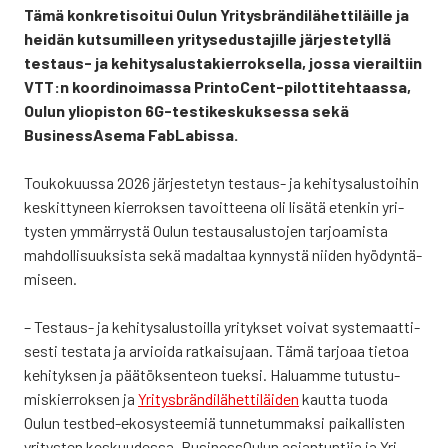
Tämä kon­kre­ti­soi­tui Oulun Yri­tysbrän­di­lä­het­ti­läil­le ja
hei­dän kut­su­mil­leen yri­ty­se­dus­ta­jil­le jär­jes­te­tyl­lä
tes­taus- ja kehi­ty­sa­lus­ta­kier­rok­sel­la, jos­sa vie­rail­tiin
VTT:n koor­di­noi­mas­sa Prin­toCent-pilot­ti­teh­taas­sa,
Oulun yli­opis­ton 6G-tes­ti­kes­kuk­ses­sa sekä
Business­Asema FabLa­bis­sa.
Tou­ko­kuus­sa 2026 jär­jes­te­tyn tes­taus- ja kehi­ty­sa­lus­toi­hin
kes­kit­ty­neen kier­rok­sen tavoit­tee­na oli lisä­tä eten­kin yri­
tys­ten ymmär­rys­tä Oulun tes­tausa­lus­to­jen tar­joa­mis­ta
mah­dol­li­suuk­sis­ta sekä madal­taa kyn­nys­tä nii­den hyö­dyn­tä­
mi­seen.
– Tes­taus- ja kehi­ty­sa­lus­toil­la yri­tyk­set voi­vat sys­te­maat­ti­
ses­ti tes­ta­ta ja arvioi­da rat­kai­su­jaan. Tämä tar­jo­aa tie­toa
kehi­tyk­sen ja pää­tök­sen­teon tuek­si. Haluam­me tutus­tu­
mis­kier­rok­sen ja
Yri­tysbrän­di­lä­het­ti­läi­den
kaut­ta tuo­da
Oulun test­bed-eko­sys­tee­miä tun­ne­tum­mak­si pai­kal­lis­ten
yri­tys­ten kes­kuu­des­sa, Business­Oulun asian­tun­ti­ja ja Yri­