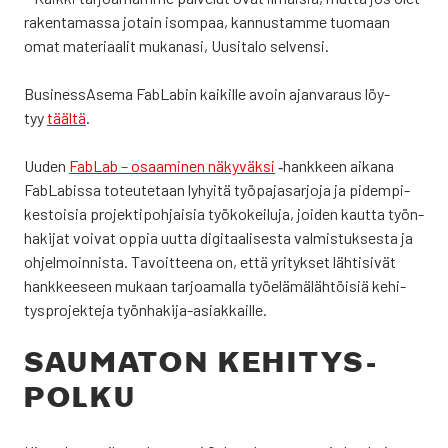
raken­ta­mas­sa jotain isom­paa, kan­nus­tam­me tuo­maan
omat mate­ri­aa­lit muka­na­si, Uusi­ta­lo sel­ven­si.
Business­Asema FabLa­bin kai­kil­le avoin ajan­va­raus löy­
tyy
tääl­tä
.
Uuden
FabLab – osaa­mi­nen näky­väk­si
‑hank­keen aika­na
FabLa­bis­sa toteu­te­taan lyhyi­tä työ­pa­ja­sar­jo­ja ja pidem­pi­
kes­toi­sia pro­jek­ti­poh­jai­sia työ­ko­kei­lu­ja, joi­den kaut­ta työn­
ha­ki­jat voi­vat oppia uut­ta digi­taa­li­ses­ta val­mis­tuk­ses­ta ja
ohjel­moin­nis­ta. Tavoit­tee­na on, että yri­tyk­set läh­ti­si­vät
hank­kee­seen mukaan tar­joa­mal­la työ­elä­mä­läh­töi­siä kehi­
tys­pro­jek­te­ja työn­ha­ki­ja-asiak­kail­le.
SAU­MA­TON KEHI­TYS­
POL­KU