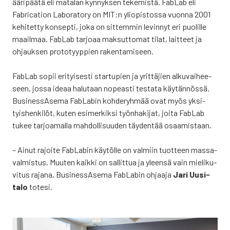
ääri­pää­tä eli mata­lan kyn­nyk­sen teke­mis­tä. FabLab eli
Fabrica­tion Labo­ra­to­ry on MIT:n yli­opis­tos­sa vuon­na 2001
kehi­tet­ty kon­sep­ti, joka on sit­tem­min levin­nyt eri puo­lil­le
maa­il­maa. FabLab tar­jo­aa mak­sut­to­mat tilat, lait­teet ja
ohjauk­sen pro­to­tyyp­pien raken­ta­mi­seen.
FabLab sopii eri­tyi­ses­ti star­tu­pien ja yrit­tä­jien alku­vai­hee­
seen, jos­sa ide­aa halu­taan nopeas­ti tes­ta­ta käy­tän­nös­sä.
Business­Asema FabLa­bin koh­de­ryh­mää ovat myös yksi­
tyis­hen­ki­löt, kuten esi­mer­kik­si työn­ha­ki­jat, joi­ta FabLab
tukee tar­joa­mal­la mah­dol­li­suu­den täy­den­tää osaa­mis­taan.
– Ainut rajoi­te FabLa­bin käy­töl­le on val­miin tuot­teen mas­sa­
val­mis­tus. Muu­ten kaik­ki on sal­lit­tua ja yleen­sä vain mie­li­ku­
vi­tus raja­na, Business­Asema FabLa­bin ohjaa­ja
Jari Uusi­
ta­lo
tote­si.