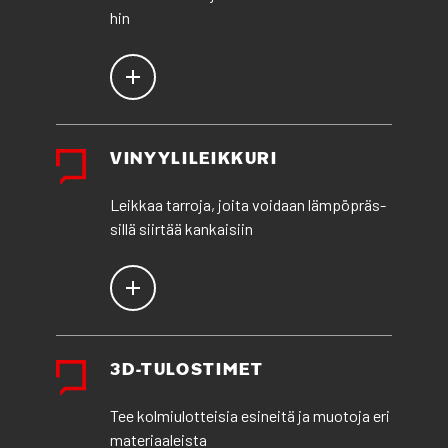
hin
VINYY­LI­LEIK­KU­RI
Leik­kaa tar­ro­ja, joi­ta voi­daan läm­pöpräs­
sil­lä siir­tää kan­kai­siin
3D-TULOS­TI­MET
Tee kol­miu­lot­tei­sia esi­nei­tä ja muo­to­ja eri
mate­ri­aa­leis­ta