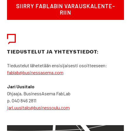
SIIR­RY FABLA­BIN VARAUS­KA­LEN­TE­
RIIN
TIE­DUS­TE­LUT JA YHTEYS­TIE­DOT:
Tie­dus­te­lut lähe­te­tään ensi­si­jai­ses­ti osoit­tee­seen:
fablab@businessasema.com
Jari Uusi­ta­lo
Ohjaa­ja, Business­Asema FabLab
p. 040 846 2811
jari.uusitalo@businessoulu.com