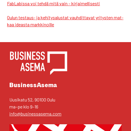
FabLa­bis­sa voi teh­dä mitä vain – kir­jai­mel­li­ses­ti
Oulun tes­taus- ja kehi­ty­sa­lus­tat vauh­dit­ta­vat yri­tys­ten mat­
kaa ideas­ta mark­ki­noil­le
YHTEYS­TIE­DOT
Business­Asema
Uusi­ka­tu 52, 90100 Oulu
ma–pe klo 9–16
info@businessasema.com