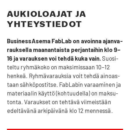
AUKIO­LOA­JAT JA
YHTEYS­TIE­DOT
Business­Asema FabLab on avoin­na ajan­va­
rauk­sel­la maa­nan­tais­ta per­jan­tai­hin klo 9–
16 ja varauk­sen voi teh­dä kuka vain.
Suo­si­
tel­tu ryh­mä­ko­ko on mak­si­mis­saan 10–12
hen­keä. Ryh­mä­va­rauk­sia voit teh­dä ainoas­
taan säh­kö­pos­tit­se. FabLa­bin varaa­mi­nen ja
mate­ri­aa­lin käyt­tö (koh­tuu­del­la) on mak­su­
ton­ta. Varauk­set on teh­tä­vä vii­meis­tään
edel­tä­vä­nä arki­päi­vä­nä klo 12 men­nes­sä.