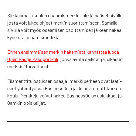
Klik­kaa­mal­la kun­kin osaa­mis­mer­kin link­kiä pää­set sivul­le,
jos­ta voit lukea ohjeet mer­kin suo­rit­ta­mi­seen. Samal­la
sivul­la voit myös osaa­mi­sen osoit­ta­mi­sen jäl­keen hakea
kyseis­tä osaa­mis­merk­kiä.
Ennen ensim­mäi­sen mer­kin hake­mis­ta kan­nat­taa luo­da
Open Bad­ge Pass­port-tili
, jon­ka avul­la säi­ly­tät ja jul­kai­set
merk­ki­si tur­val­li­ses­ti.
Fila­ment­ti­tu­los­tuk­sen osaa­ja ‑merk­ki­per­heen ovat laa­ti­
neet yhteis­työs­sä Business­Oulu ja Oulun ammat­ti­kor­kea­
kou­lu. Merk­ke­jä voi­vat hakea Business­Oulun asiak­kaat ja
Oam­kin opis­ke­li­jat.