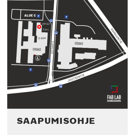
SAA­PU­MIS­OH­JE