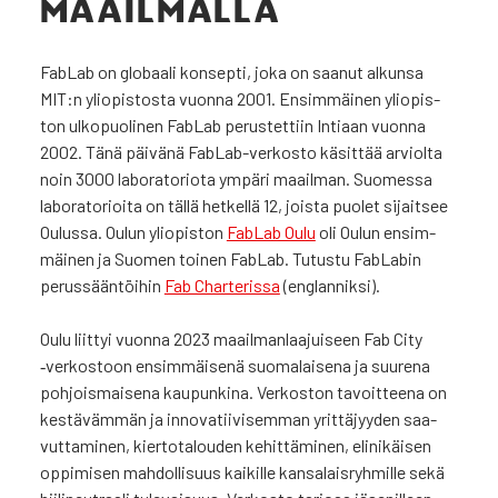
MAA­IL­MAL­LA
FabLab on glo­baa­li kon­sep­ti, joka on saa­nut alkun­sa
MIT:n yli­opis­tos­ta vuon­na 2001. Ensim­mäi­nen yli­opis­
ton ulko­puo­li­nen FabLab perus­tet­tiin Inti­aan vuon­na
2002. Tänä päi­vä­nä FabLab-ver­kos­to käsit­tää arviol­ta
noin 3000 labo­ra­to­rio­ta ympä­ri maa­il­man. Suo­mes­sa
labo­ra­to­rioi­ta on täl­lä het­kel­lä 12, jois­ta puo­let sijait­see
Oulus­sa. Oulun yli­opis­ton
FabLab Oulu
oli Oulun ensim­
mäi­nen ja Suo­men toi­nen FabLab. Tutus­tu FabLa­bin
perus­sään­töi­hin
Fab Char­te­ris­sa
(englan­nik­si).
Oulu liit­tyi vuon­na 2023 maa­il­man­laa­jui­seen Fab City
‑ver­kos­toon ensim­mäi­se­nä suo­ma­lai­se­na ja suu­re­na
poh­jois­mai­se­na kau­pun­ki­na. Ver­kos­ton tavoit­tee­na on
kes­tä­väm­män ja inno­va­tii­vi­sem­man yrit­tä­jyy­den saa­
vut­ta­mi­nen, kier­to­ta­lou­den kehit­tä­mi­nen, eli­ni­käi­sen
oppi­mi­sen mah­dol­li­suus kai­kil­le kan­sa­lais­ryh­mil­le sekä