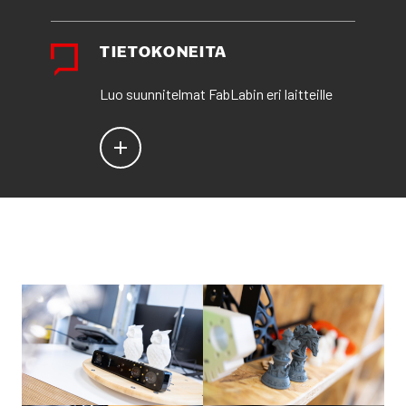
TIE­TO­KO­NEI­TA
Luo suun­ni­tel­mat FabLa­bin eri lait­teil­le