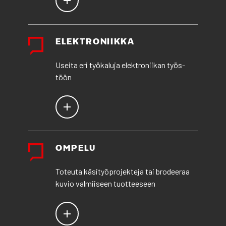
ELEKT­RO­NIIK­KA
Usei­ta eri työ­ka­lu­ja elekt­ro­nii­kan työs­
töön
OMPE­LU
Toteu­ta käsi­työ­pro­jek­te­ja tai bro­dee­raa
kuvio val­mii­seen tuot­tee­seen