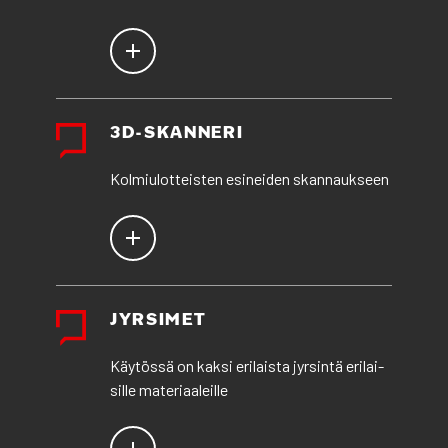
3D-SKAN­NE­RI
Kol­miu­lot­teis­ten esi­nei­den skan­nauk­seen
JYR­SI­MET
Käy­tös­sä on kak­si eri­lais­ta jyr­sin­tä eri­lai­
sil­le mate­ri­aa­leil­le