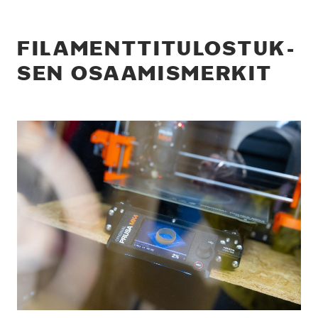
FILA­MENT­TI­TU­LOS­TUK­
SEN OSAA­MIS­MER­KIT