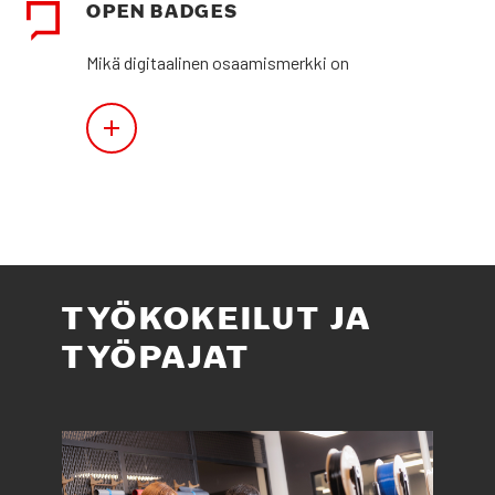
OPEN BAD­GES
Mikä digi­taa­li­nen osaa­mis­merk­ki on
TYÖ­KO­KEI­LUT JA
TYÖ­PA­JAT