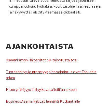
hii­li­neut­raa­li tule­vai­suus. Ver­kos­to tar­jo­aa jäse­nil­leen
kump­pa­nuuk­sia, työ­ka­lu­ja, kou­lu­tus­oh­jel­mia, resurs­se­ja
ja näky­vyyt­tä Fab City ‑tee­mas­sa glo­baa­lis­ti.
AJAN­KOH­TAIS­TA
Osaa­mis­mer­kil­lä osoi­tat 3D-tulos­tus­tai­to­si
Tuo­te­ke­hi­tys ja pro­to­tyyp­pien val­mis­tus ovat FabLa­bin
arkea
Miten yrit­tä­jyys liit­tyy kuva­tai­tei­li­jan arkeen
Business­Asema FabLab len­näh­ti Kot­kan­tiel­le