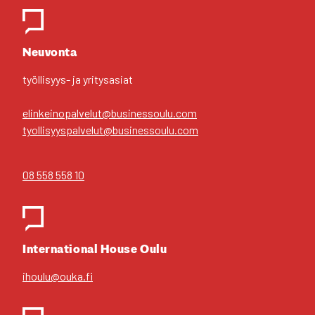
Yhteys­hen­ki­löt
Neu­von­ta
työl­li­syys- ja yri­tys­asiat
elinkeinopalvelut@businessoulu.com
tyollisyyspalvelut@businessoulu.com
08 558 558 10
Inter­na­tio­nal House Oulu
ihoulu@ouka.fi