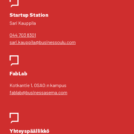
Star­tup Sta­tion
Sari Kaup­pi­la
044 703 8301
sari.kauppila@businessoulu.com
FabLab
Kot­kan­tie 1, OSAO:n kam­pus
fablab@businessasema.com
Yhteys­pääl­lik­kö