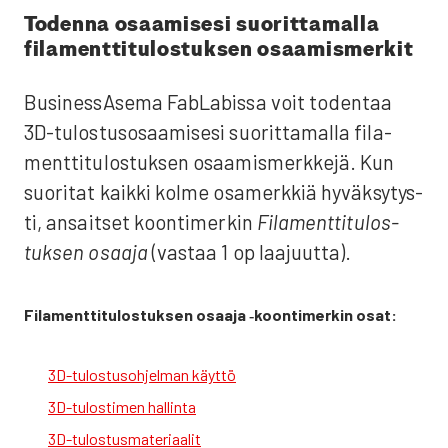
Toden­na osaa­mi­se­si suo­rit­ta­mal­la
fila­ment­ti­tu­los­tuk­sen osaa­mis­mer­kit
Business­Asema FabLa­bis­sa voit toden­taa
3D-tulos­tus­osaa­mi­se­si suo­rit­ta­mal­la fila­
ment­ti­tu­los­tuk­sen osaa­mis­merk­ke­jä. Kun
suo­ri­tat kaik­ki kol­me osa­merk­kiä hyväk­sy­tys­
ti, ansait­set koon­ti­mer­kin
Fila­ment­ti­tu­los­
tuk­sen osaa­ja
(vas­taa 1 op laa­juut­ta).
Fila­ment­ti­tu­los­tuk­sen osaa­ja ‑koon­ti­mer­kin osat:
3D-tulos­tus­oh­jel­man käyt­tö
3D-tulos­ti­men hal­lin­ta
3D-tulos­tus­ma­te­ri­aa­lit