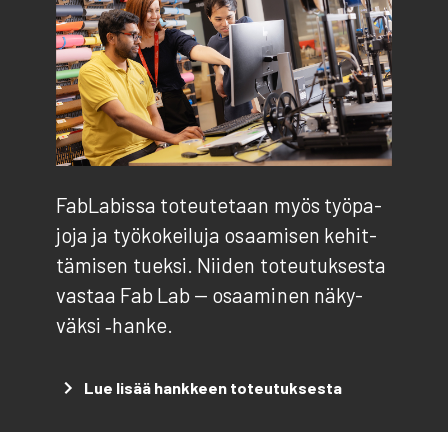
FabLa­bis­sa toteu­te­taan myös työ­pa­
jo­ja ja työ­ko­kei­lu­ja osaa­mi­sen kehit­
tä­mi­sen tuek­si. Nii­den toteu­tuk­ses­ta
vas­taa Fab Lab — osaa­mi­nen näky­
väk­si ‑han­ke.
Lue lisää hank­keen toteu­tuk­ses­ta