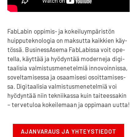
FabLa­bin oppi­mis- ja kokei­lu­ym­pä­ris­tön
huip­pu­tek­no­lo­gia on mak­sut­ta kaik­kien käy­
tös­sä. Business­Asema FabLa­bis­sa voit ope­
tel­la, käyt­tää ja hyö­dyn­tää moder­ne­ja digi­
taa­li­sia val­mis­tus­me­ne­tel­miä inno­voin­nis­sa,
sovel­ta­mi­ses­sa ja osaa­mi­se­si osoit­ta­mi­ses­
sa. Digi­taa­li­sia val­mis­tus­me­ne­tel­miä voi
hyö­dyn­tää niin tek­nii­kas­sa kuin tai­tees­sa­kin
– ter­ve­tu­loa kokei­le­maan ja oppi­maan uut­ta!
AJAN­VA­RAUS JA YHTEYS­TIE­DOT