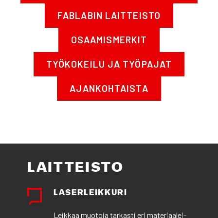
FABLA­BIN LAIT­TEIS­TO
OSAA­MIS­MER­KIT
TYÖ­KO­KEI­LU JA TYÖ­PA­JAT
AJAN­KOH­TAIS­TA
LAIT­TEIS­TO
LASER­LEIK­KU­RI
Leik­kaa muo­to­ja tar­kas­ti eri mate­ri­aa­lei­