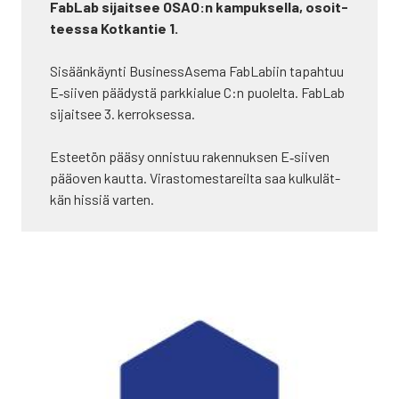
FabLab sijait­see OSAO:n kam­puk­sel­la, osoit­
tees­sa Kot­kan­tie 1.
Sisään­käyn­ti Business­Asema FabLa­biin tapah­tuu
E‑siiven pää­dys­tä park­kia­lue C:n puo­lel­ta. FabLab
sijait­see 3. ker­rok­ses­sa.
Estee­tön pää­sy onnis­tuu raken­nuk­sen E‑siiven
pää­oven kaut­ta. Viras­to­mes­ta­reil­ta saa kul­ku­lät­
kän his­siä var­ten.