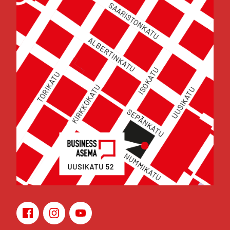
Face­book
Ins­ta­gram
You­Tu­be