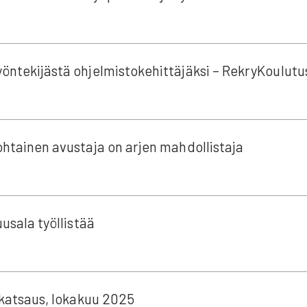
ön­te­ki­jäs­tä ohjel­mis­to­ke­hit­tä­jäk­si – Rek­ry­Kou­lu­tu
oh­tai­nen avus­ta­ja on arjen mah­dol­lis­ta­ja
uusa­la työl­lis­tää
ys­kat­saus, loka­kuu 2025