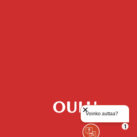
Voinko auttaa?
1