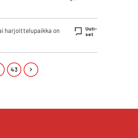
Uuti­
i har­joit­te­lu­paik­ka on
set
…
43