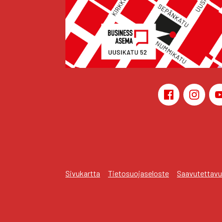
Face­book
Ins­ta­gr
Sivu­kart­ta
Tie­to­suo­ja­se­los­te
Saa­vu­tet­ta­vu