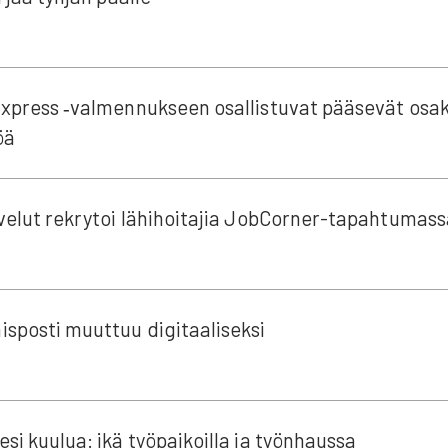
xpress ‑val­men­nuk­seen osal­lis­tu­vat pää­se­vät osak­
öä
e­lut rek­ry­toi lähi­hoi­ta­jia JobCor­­ner-tapah­­tu­­mas­­
­pos­ti muut­tuu digi­taa­li­sek­si
si kuu­lua: ikä työ­pai­koil­la ja työn­haus­sa