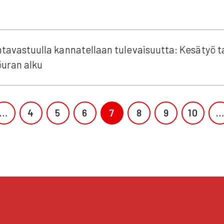
ta­vas­tuul­la kan­na­tel­laan tule­vai­suut­ta: Kesä­työ ta
­uran alku
…
4
5
6
7
8
9
10