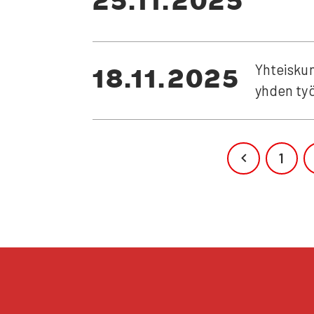
JUL­KAIS­TU
25.11.2025
Yhteis­kun­
JUL­KAIS­TU
18.11.2025
yhden työ
1