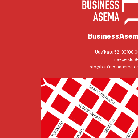
YHTEYS­TIE­DOT
Business­Ase
Uusi­ka­tu 52, 90100 O
ma–pe klo 9
info@businessasema.