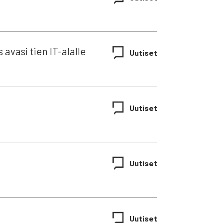
s ava­si tien IT-alal­­le
Uuti­set
Uuti­set
Uuti­set
Uuti­set