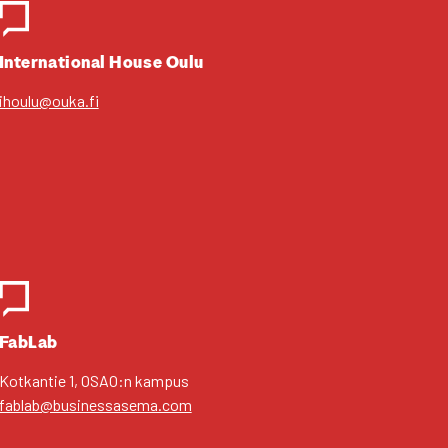
Inter­na­tio­nal House Oulu
ihoulu@ouka.fi
FabLab
Kot­kan­tie 1, OSAO:n kam­pus
fablab@businessasema.com