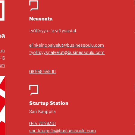
Yhteys­hen­ki­löt
Neu­von­ta
työl­li­syys- ja yri­tys­asiat
ma
elinkeinopalvelut@businessoulu.com
ulu
tyollisyyspalvelut@businessoulu.com
–16
com
08 558 558 10
Star­tup Sta­tion
Sari Kaup­pi­la
044 703 8301
sari.kauppila@businessoulu.com