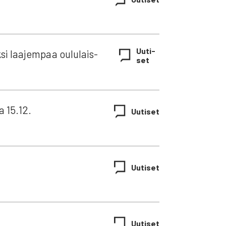
Uuti­
si laa­jem­paa oulu­lais­
set
sa 15.12.
Uuti­set
Uuti­set
Uuti­set