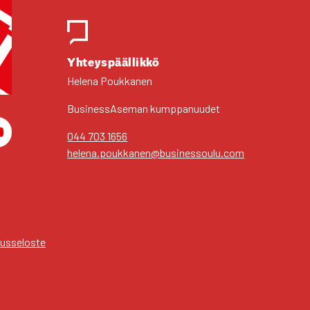
Yhteys­pääl­lik­kö
Hele­na Pouk­ka­nen
Business­Aseman kump­pa­nuu­det
044 703 1656
am
You­Tu­be
helena.poukkanen@businessoulu.com
us­se­los­te