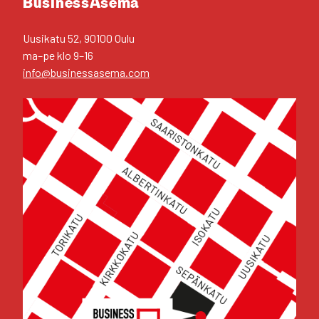
Business­Asema
Uusi­ka­tu 52, 90100 Oulu
ma–pe klo 9–16
info@businessasema.com