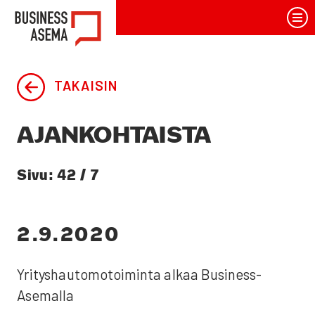
Siirry
BusinessAsema
sisältöön
TAKAISIN
AJAN­KOH­TAIS­TA
Sivu: 42 / 7
JUL­KAIS­TU
2.9.2020
Yri­tys­hau­to­mo­toi­min­ta alkaa Business­
Asemalla