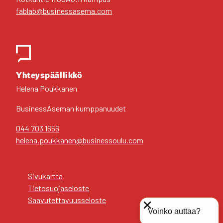
fablab@businessasema.com
Yhteys­pääl­lik­kö
Hele­na Pouk­ka­nen
Business­Aseman kump­pa­nuu­det
044 703 1656
helena.poukkanen@businessoulu.com
Sivu­kart­ta
Tie­to­suo­ja­se­los­te
Saa­vu­tet­ta­vuus­se­los­te
Voinko auttaa?