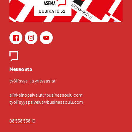
Face­book
Ins­ta­gram
You­Tu­be
Yhteys­hen­ki­löt
Neu­von­ta
työl­li­syys- ja yri­tys­asiat
elinkeinopalvelut@businessoulu.com
tyollisyyspalvelut@businessoulu.com
08 558 558 10