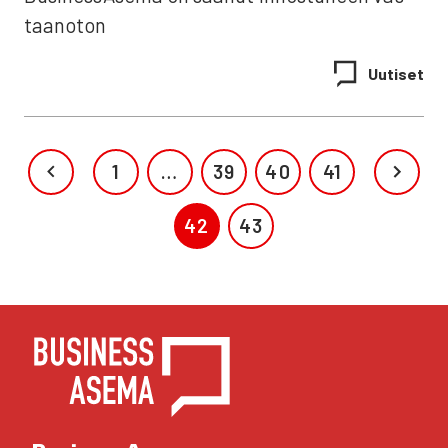
taan­o­ton
Uuti­set
1
…
39
40
41
42
43
YHTEYS­TIE­DOT