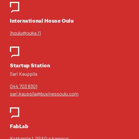
Inter­na­tio­nal House Oulu
ihoulu@ouka.fi
Star­tup Sta­tion
Sari Kaup­pi­la
044 703 8301
sari.kauppila@businessoulu.com
FabLab
Kot­kan­tie 1, OSAO:n kam­pus