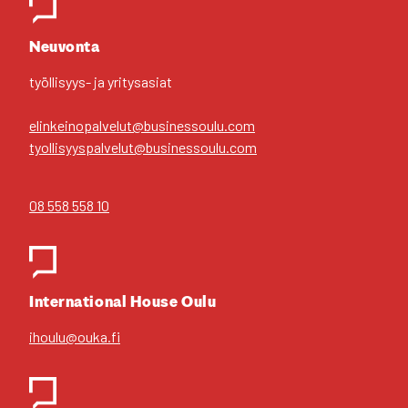
Yhteys­hen­ki­löt
Neu­von­ta
työl­li­syys- ja yri­tys­asiat
elinkeinopalvelut@businessoulu.com
tyollisyyspalvelut@businessoulu.com
08 558 558 10
Inter­na­tio­nal House Oulu
ihoulu@ouka.fi