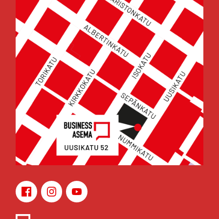
Face­book
Ins­ta­gram
You­Tu­be