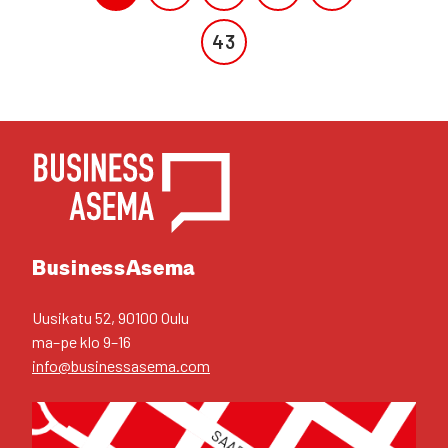
43
YHTEYS­TIE­DOT
Business­Asema
Uusi­ka­tu 52, 90100 Oulu
ma–pe klo 9–16
info@businessasema.com