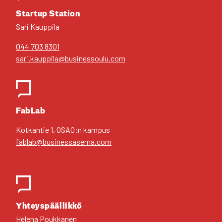
Star­tup Sta­tion
Sari Kaup­pi­la
044 703 8301
sari.kauppila@businessoulu.com
FabLab
Kot­kan­tie 1, OSAO:n kam­pus
fablab@businessasema.com
Yhteys­pääl­lik­kö
Hele­na Pouk­ka­nen